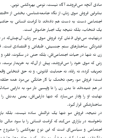
مادی آنچه می‌فروشد آگاه نیست، نوعی بهره‌کشی نوین.
بنابراین فروش موی زنان، از نگاه جامعه‌شناسی، بخشی از «
اجتماعی دست به دست هم داده‌اند تا کرامت انسانی به حاشیه رو
یک انتخاب، بلکه نتیجه یک اجبار خاموش است.
درنهایت می‌توان اذغان کرد فروش موی سر زنان، آن‌چنان‌که در ای
فشردگیِ ساختارهای ستم جنسیتی، طبقاتی و اقتصادی است. ا
زن نه تنها در حیات اجتماعی‌اش، بلکه حتی در سکوت، فقر، و 
زنی که موی خود را می‌فروشد، پیش از آن‌که به خریدار برسد، پ
تعریف کرده، نه رفاه، نه حمایت قانونی، و نه حق انتخابی واقعی
است؛ فروش مو، رحم، تخمک یا کار خانگیِ بی‌مزد همه حلقه‌ه
در هم تنیده‌اند تا بدن زن را تا واپسین تار مو، به داراییِ مبا
نهایت او را وادار می‌سازد که تنها دارایی‌اش، یعنی بدنش 
ساختارشکن قرار گیرد.
در نتیجه، فروش مو تنها یک تراکنش ساده نیست، بلکه باز
ناخواسته در بازاری می‌کند که کرامت انسانی را با سود مالی تا
اجتماعی و سیاسی‌ای است که این نوع بهره‌کشی را مشروع جل