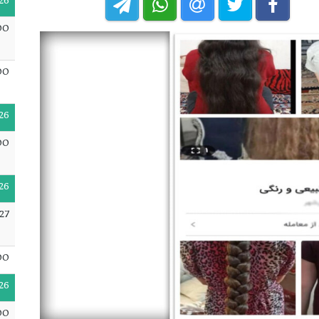
26
00
00
26
00
26
27
00
26
00