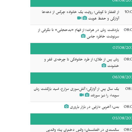
08/08/20
10:
از قفقاز تا کوبانی؛ روایت یک خانواده چرکس از دهه‌ها
آوارگی و حفظ هویت
08:
بازداشت زنان در هرات؛ از اتهام «بدحجابی» تا نگرانی از
سرنوشت خاطره جامی
07/08/20
08:
زنان پس از طلاق؛ از طرد خانوادگی تا چرخه‌ی فقر و
خشونت
06/08/20
08:
یک سال پس از آوارگی؛ آتش‌سوزی مزارع، امید بازگشت زنان
سويداء را نیز سوزاند
08:
بدن؛ آخرین دارایی در بازار باروری
05/08/20
08:
سالمندی در افغانستان؛ وقتی دختران پناه والدین