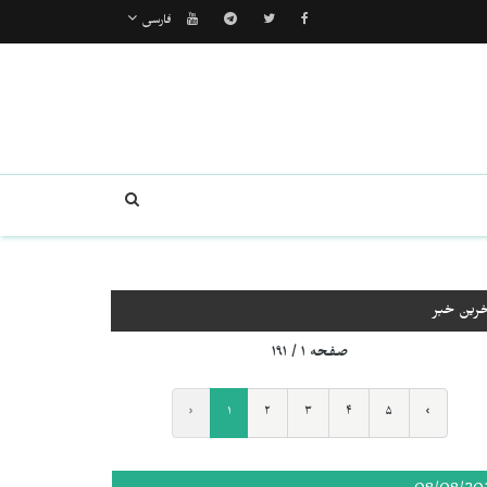
فارسی
خرین خبر
صفحه ۱ / ۱۹۱
‹
۱
۲
۳
۴
۵
›