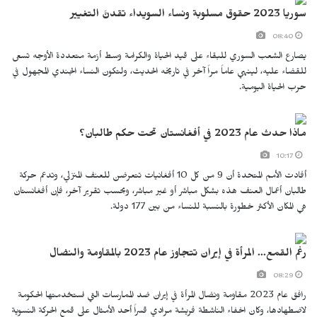
سوريا 2023 حقوق مسلوبة ونساء السويداء تقدنَّ التغيير
08:40
يصارع الشعب السوري للبقاء على قيد الحياة والكرامة وسط أزمة متعددة الأوجه تسعى
للقضاء عليه، لينهي عاماً مراً آخر في تاريخه الحديث، ولتكون النساء الجندي المجهول في
حرب الحياة اليومية.
ماذا حدث عام 2023 في أفغانستان تحت حكم طالبان؟
10:17
أفادت الأمم المتحدة أن 9 من كل 10 أفغانيات تتعرضن للعنف المنزلي، وتدعم حركة
طالبان أعمال العنف هذه بشكل مباشر أو غير مباشر، وبحسب تقرير آخر، فإن أفغانستان
هي المكان الأكثر خطورة بالنسبة للنساء من بين 177 دولة.
رغم القمع... المرأة في إيران تتجاوز عام 2023 بالمقاومة والنضال
08:29
رافق عام 2023 مقاومة ونضال المرأة في إيران ضد الممارسات التي استخدمتها الحكومة
لاضطهادها، وكان اخفاء الناشطة فريشة مرادي قسراً أحد الأمثال على قمع الحركة النسوية