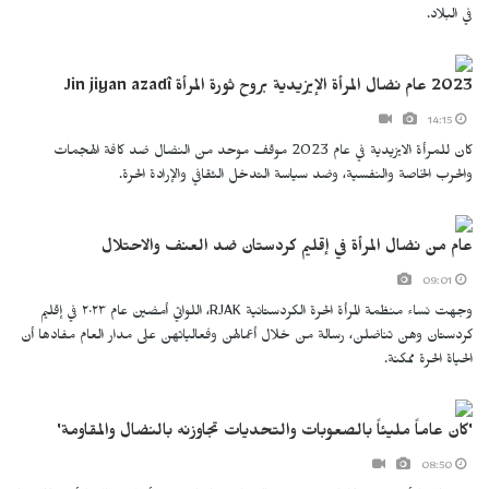
في البلاد.
2023 عام نضال المرأة الإيزيدية بروح ثورة المرأة Jin jiyan azadî
14:15
كان للمرأة الايزيدية في عام 2023 موقف موحد من النضال ضد كافة الهجمات
والحرب الخاصة والنفسية، وضد سياسة التدخل الثقافي والإرادة الحرة.
عام من نضال المرأة في إقليم كردستان ضد العنف والاحتلال
09:01
وجهت نساء منظمة المرأة الحرة الكردستانية RJAK، اللواتي أمضين عام ٢٠٢٣ في إقليم
كردستان وهن تناضلن، رسالة من خلال أعمالهن وفعالياتهن على مدار العام مفادها أن
الحياة الحرة ممكنة.
'كان عاماً مليئاً بالصعوبات والتحديات تجاوزنه بالنضال والمقاومة'
08:50