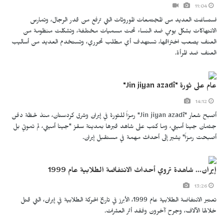
11:04
استساغت العديد من المجتمعات الموروثات التي ترفع من قدر الرجال، وتمارس
الانتهاكات بشكل يومي ضد النساء تحت مسميات مختلفة، وتشكلت منظومة من
العنف يصعب اختراقها، تستهدف أي مطلب تحرري، وتستخدم العديد من أساليب
العنف ضد المرأة.
عام على ثورة "Jin jiyan azadî"
14:12
أصبح شعار "Jin jiyan azadî" رمزاً للثورة في إيران وشرق كردستان، منذ لحظة دفن
جثمان جينا أميني، وما كتب على شاهد قبرها بمدينة سقز "جينا أميني، لم تموتي بل
أصبحت رمزاً" يشير إلى أحداث مهمة في مستقبل إيران.
إيران... شاهدة تروي أحداث الانتفاضة الطلابية عام 1999
13:26
تعتبر الانتفاضة الطلابية عام 1999، الأبرز في تاريخ الحركة الطلابية في إيران، التي قتل
خلالها الآلاف، وجرح آخرون وفقد أثر العشرات.