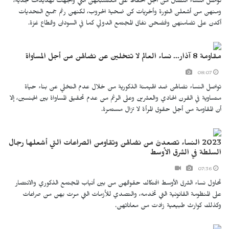
تواصل النساء النضال من أجل الحفاظ على مكتسباتهن التي واجهت تهديدات جدية،
ومنهن من أشعلن الثورة وأخريات كن ضحية الحروب، لكنهن رغم جميع التحديات
أكدن على تضامنهن وفضحن نفاق المجتمع الدولي كما في السودان وقطاع غزة.
مقاومة 8 آذار... نساء العالم لا تتخلين عن نضالهن من أجل المساواة
08:07
تواصل النساء نضالهن ضد الهيمنة الذكورية من خلال عدم التخلي عن بناء حياة
متساوية في القرن الحادي والعشرين وعلى الرغم من عدم تحقيق المساواة بين الجنسين، إلا
أن المقاومة من أجل حقوق المرأة لا تزال مستمرة.
2023 النساء تصعدنَّ من نضالهن وتقاومن الصراعات التي أشعلها رجال
السلطة في الشرق الأوسط
07:36
تحاول نساء الشرق الأوسط افتكاك حقوقهن من بين أنياب المجتمع الذكوري والانتصار
على المنظومة القانونية التي تخدمه، والتصدي للأزمات التي مرت بهن من صراعات
وكذلك كوارث طبيعية زادت من معاناتهن.