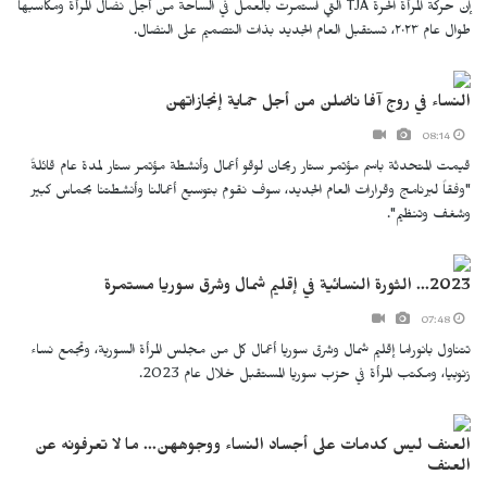
إن حركة المرأة الحرة TJA التي استمرت بالعمل في الساحة من أجل نضال المرأة ومكاسبها
طوال عام ٢٠٢٣، تستقبل العام الجديد بذات التصميم على النضال.
النساء في روج آفا ناضلن من أجل حماية إنجازاتهن
08:14
قيمت المتحدثة باسم مؤتمر ستار ريحان لوقو أعمال وأنشطة مؤتمر ستار لمدة عام قائلةً
"وفقاً لبرنامج وقرارات العام الجديد، سوف نقوم بتوسيع أعمالنا وأنشطتنا بحماس كبير
وشغف وتنظيم".
2023... الثورة النسائية في إقليم شمال وشرق سوريا مستمرة
07:48
تتناول بانوراما إقليم شمال وشرق سوريا أعمال كل من مجلس المرأة السورية، وتجمع نساء
زنوبيا، ومكتب المرأة في حزب سوريا المستقبل خلال عام 2023.
العنف ليس كدمات على أجساد النساء ووجوههن... ما لا تعرفونه عن
العنف