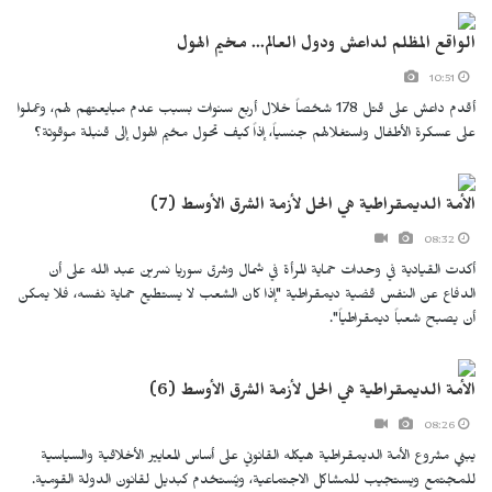
الواقع المظلم لداعش ودول العالم... مخيم الهول
10:51
أقدم داعش على قتل 178 شخصاً خلال أربع سنوات بسبب عدم مبايعتهم لهم، وعملوا
على عسكرة الأطفال واستغلالهم جنسياً، إذاً كيف تحول مخيم الهول إلى قنبلة موقوتة؟
الأمة الديمقراطية هي الحل لأزمة الشرق الأوسط (7)
08:32
أكدت القيادية في وحدات حماية المرأة في شمال وشرق سوريا نسرين عبد الله على أن
الدفاع عن النفس قضية ديمقراطية "إذا كان الشعب لا يستطيع حماية نفسه، فلا يمكن
أن يصبح شعباً ديمقراطياً".
الأمة الديمقراطية هي الحل لأزمة الشرق الأوسط (6)
08:26
يبني مشروع الأمة الديمقراطية هيكله القانوني على أساس المعايير الأخلاقية والسياسية
للمجتمع ويستجيب للمشاكل الاجتماعية، ويُستخدم كبديل لقانون الدولة القومية.