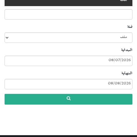
بحث
فئة
البداية
النهاية