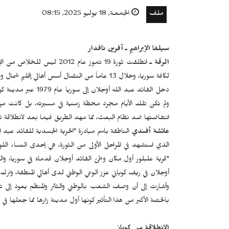
ملف
الجمعـة, 18 يوليو 2025, 08:15
سيلفا الإبراهيم ـ آفرين نافدار
الرقة ـ
انطلقت ثورة 19 تموز عام 12
لكافة سوريا، وخلال 13 عاماً من النضال أسس أهالي إقليم شمال وشرق سوريا الإدارة الذاتية التي باتت مثالاً يحتذى به.
دخل القائد عبد الله أ
ولم تكن تلك الأيام مجرد محطة زمنية في مسيرته، بل كانت م
انتفاضتها ضد نظام البعث، مما مهد الطريق فيما بعد لانطلاقة ثورة 19 ت
عائشة أفندي
الناطقة باسم مبادرة "الحرية الجسدية للقائد عبد ا
الذي استشهد في المراحل الأولى من الثورة، هي إحدى النساء اللو
"قرية علبلور أول مكان وطئ القائد أوجلان قدماه في سوريا، والق
أوجلان في ريف كوباني عزز الوعي الوطني لدى أهالي المنطقة، وترك إ
وأشارت إلى أن وصف الشعب بالوطني والثائر والمنظم يعود إلى 
بالحصة الأكبر من هذا التأثير كونها أول مدينة زارها مما جعلها في طلي