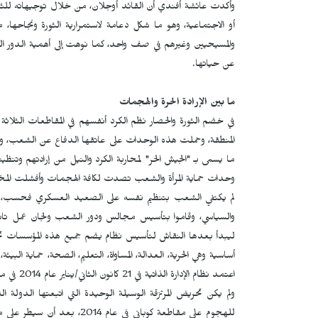
وأكدت عائشة أفندي أن القائد أوجلان، من خلال توجيهاته للثور
أو الاجتماعية، وهو ما شكل دعامة لاستمرارية الثورة ونجاحها، 
والمسيحيين وغيرهم في صف واحد، كما نوهت إلى أهمية الدور الذي
عن حياتها.
ما بين الإرادة الحرة والهجمات
في خضم الثورة والحصار نظم الكرد أنفسهم في المقاطعات الثلاثة ك
المنطقة، وحملت هذه الوحدات على عاتقها الدفاع عن الشعب، ولأن إب
وحدات حماية المرأة والشعب تصدت لكافة الهجمات وأفشلت المخط
لم يكتفي الشعب بتنظيم نفسه على الصعيد العسكري فحسب، بل ف
ليبدأ بعدها النقاش لتأسيس نظام يضم جميع هذه المؤسسات تحت 
أساسية وهي الحرية، العدالة، المساواة، التعليم، الصحة، حماية البيئة،
اعتمد نظام الإدارة الذاتية في 21 كانون الثاني/يناير عام 2014 في مناطق روج آفا.
ولم يكن تحريض المرتزقة الوسيلة الوحيدة التي اتبعتها الدول
للهجوم على مقاطعة كوباني في 