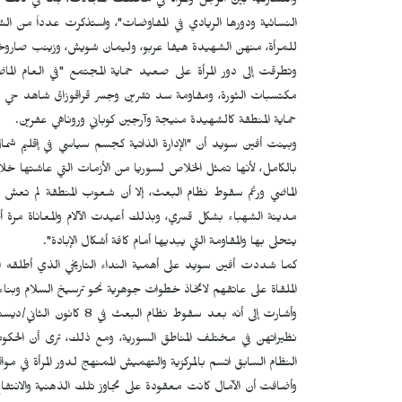
والتشاركية بين الرجل والمرأة في مختلف المجالات، بما في ذلك 
النسائية ودورها الريادي في المفاوضات"، واستذكرت عدداً من ال
للمرأة، منهن الشهيدة هيفا عربو، وليمان شويش، وزينب صاروخان
وتطرقت إلى دور المرأة على صعيد حماية المجتمع "في العام الما
مكتسبات الثورة، ومقاومة سد تشرين وجسر قراقوزاق شاهد حي 
حماية المنطقة كالشهيدة منيجة وآرجين كوباني وروناهي عفرين.
وبينت أفين سويد أن "الإدارة الذاتية كجسم سياسي في إقليم شم
بالكامل، لأنها تمثل الخلاص لسوريا من الأزمات التي عاشتها خلال
الماضي ورغم سقوط نظام البعث، إلا أن شعوب المنطقة لم تعش لح
مدينة الشهباء بشكل قسري، وبذلك أعيدت الآلام والمعاناة مرة 
يتحلى بها والمقاومة التي يبديها أمام كافة أشكال الإبادة".
كما شددت أفين سويد على أهمية النداء التاريخي الذي أطلقه ال
الملقاة على عاتقهم لاتخاذ خطوات جوهرية نحو ترسيخ السلام وبن
نظيراتهن في مختلف المناطق السورية، ومع ذلك، ترى أن الحكومة 
النظام السابق اتسم بالمركزية والتهميش الممنهج لدور المرأة في موا
وأضافت أن الآمال كانت معقودة على تجاوز تلك الذهنية والانتفاع 