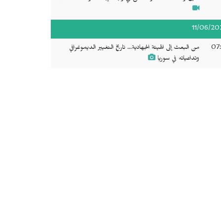
11/06/20
07:
من البعث إلى الهيئة الجهادية... تاريخ التغيير الديموغرافي
وتداعياته في سوريا