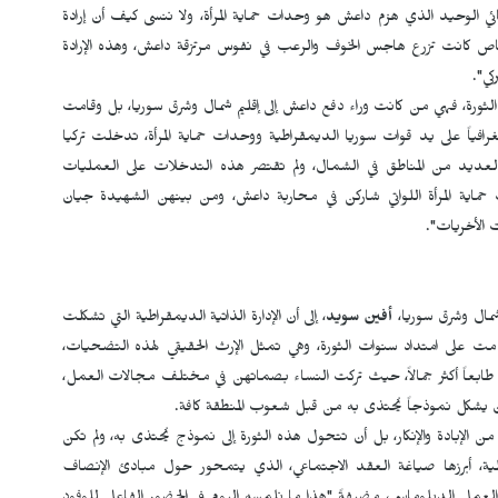
ئي الوحيد الذي هزم داعش هو وحدات حماية المرأة، ولا ننسى كيف أن إرادة
صاص كانت تزرع هاجس الخوف والرعب في نفوس مرتزقة داعش، وهذه الإرادة
كي".
الثورة، فهي من كانت وراء دفع داعش إلى إقليم شمال وشرق سوريا، بل وقامت
افياً على يد قوات سوريا الديمقراطية ووحدات حماية المرأة، تدخلت تركيا
العديد من المناطق في الشمال، ولم تقتصر هذه التدخلات على العمليات
ية المرأة اللواتي شاركن في محاربة داعش، ومن بينهن الشهيدة جيان
 الأخريات".
شمال وشرق سوريا،
أفين سويد
، إلى أن الإدارة الذاتية الديمقراطية التي تشكلت
 على امتداد سنوات الثورة، وهي تمثل الإرث الحقيقي لهذه التضحيات،
 طابعاً أكثر جمالاً، حيث تركت النساء بصماتهن في مختلف مجالات العمل،
 يشكل نموذجاً يُحتذى به من قبل شعوب المنطقة كافة.
الإبادة والإنكار، بل أن تتحول هذه الثورة إلى نموذج يُحتذى به، ولم تكن
أبرزها صياغة العقد الاجتماعي، الذي يتمحور حول مبادئ الإنصاف