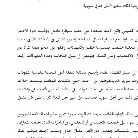
ربتها لكافة مدن شمال وشرق سوريا.
 العيسى
والتي كانت شاهدة على حقبة سيطرة داعش وواكبت فترة الازدهار
ت عن مسارها مع انتشار فصائل مسلحة وظهور داعش في المنطقة، تلاشى معها
معاناة الشعب بممارسة الظلم والانتهاكات وعملوا على محو هوية المرأة عبر
 والاغتصاب وسبي النساء وبيعهن في سوق النخاسة وهذه الانتهاكات تركت
في مسار القضاء عليه، وأصبح بمثابة شعلة أمل للحرية بالنسبة لمكونات
ات سوريا الديمقراطية التي ضمت جميع مكونات المنطقة، توسعت حملات
ذلك عقد الشعب أمله على هذه القوات التي مثلت النسيج الاجتماعي ودافعت
كن ذلك من أجل سوريا فحسب، بل من أجل العالم لأن داعش كان يشكل
 إلى مظلة الإدارة الذاتية، حيث تضافرت جهود جميع مكونات المنطقة للنهوض
 سواء على الصعيد الاجتماعي أو التعليمي، ورغم الخراب الذي خلفته المعارك،
 تأسيس المؤسسات وتفعيل دور الأهالي بشكل جماعي ومنسق "وسط شوائب الفكر