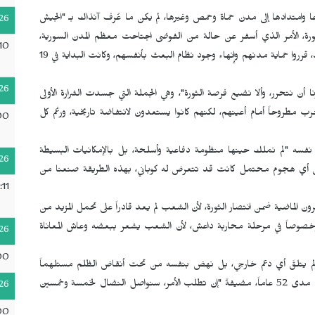
ية في 15 آذار/مارس 2011 من مدينة درعا وامتدادها إلى مدن حماة وحمص وغيرها، لم يكن ما عُرف آنذاك بـ "الجيش
26
لثورة، الأمر الذي أسفر عن حالة من الفوضى اجتاحت معظم المدن السورية،
10
وبسبب التخوف من وصول هذه الفوضى إلى مناطق تواجد الكرد، قرروا حماية مدنهم وإنهاء وجود نظام البعث بأنفسهم، وكانت البداية في 19
26
ن نتحرر، وألا نضيع فرصة الثورة"، وهي الجملة التي جسدت الشرارة الأولى
رب مطروحاً أمام أعينهم، لكنهم كانوا يستعدون لانتفاضة تاريخية، ورغم كل
00
نفسه "لم نملك حينها منظومة دفاعية وأسلحة، بل بالإمكانيات البسيطة
26
ينة من أي هجوم محتمل كانت قد تتعرض له كوباني، بهذه الطريقة صنعنا من
:11
ون الماضية ضمن انتصار الثورة، لأن الشعب لم يعد قادراً على تحمل المزيد من
رة وخصوصاً في مرحلة محاربة داعش، لأن الشعب يشعر ببعضه وعاش المعاناة
26
00
لم يتلقَ أي دعم خارجي، بل نهض بنفسه من تحت أنقاض الظلم مستلهماً
ثورته من فلسفة القائد أوجلان التي تحمل إرثاً نضالياً امتد على مدى 52 عاماً، مضيفةً "إن تطلب الأمر، سنواصل النضال لخمسة وخمسين
26
00