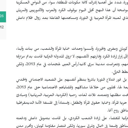
ة، شدد على أهمية إشراك كافة مكونات المنطقة، سواء من النواحي العسكرية
موضحة أن هذا النهج تجلى اليوم بوقوف الكرد والعرب والآشوريين والسريان
26
 لعبته المرأة العربية في الثورة، ومساهمتها الفاعلة بعد زوال ظلام داعش
12
وباني وعفرين والجزيرة، وأسسوا وحدات حماية المرأة والشعب، من بنات وأبناء
راز إرادة الكرد وإدارتهم لأنفسهم، لا تروق للدولة التركية قامت بدعم مرتزقة
ما يسمى بـ "الجيش الحر" لمحاربة الكرد والنيل من إرادتهم وتنظيمهم، وتعرضت مدينة سري كانيه/رأس العين لهجمات في عام 2013، ولكن
ط التركي.
ور اندلاع الثورة باشروا بتنظيم أنفسهم على الصعيد الاجتماعي والخدمي
والسياسي، وقاموا بتأسيس مجالس ودور الشعب ولجان عمل تابعة لها، يحلون من خلالها مشاكلهم وقضاياهم الاجتماعية حتى عام 2013،
مظلتها وتعتمد ثلاث لغات رسمية (الكردية، العربية، السريانية) ومبادئ
 حرية المرأة، وحماية حقوق المرأة والطفل، واستناداً إلى فلسفة الأمة الديمقراطية
ة التركية للقضاء على إرادة الشعب الكردي، بل قامت بتمويل داعش ودفعته
عام 2014، بعد أن سيطر على مناطق واسعة في شمال وشرق سوريا، ولكن انتصار مقاومة كوباني، وتحرير مدن