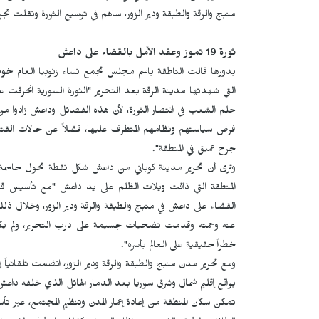
منبج والرقة والطبقة ودير الزور، ساهم في توسيع الثورة ونقلت تج
ثورة 19 تموز وعقد الأمل بالقضاء على داعش
بدورها قالت الناطقة باسم مجلس تجمع نساء زنوبيا العام
خود
التي شهدتها مدينة الرقة بعد التحرير "الثورة السورية انحرف
حلم الشعب في انتصار الثورة، لأن هذه الفصائل وداعش زادوا من 
فرض سياستهم ونظامهم المتطرف عليها، فضلاً عن حالات القتل
جرح عميق في المنطقة".
وترى أن تحرير مدينة كوباني من داعش شكل نقطة تحول حاسمة 
المنطقة التي ذاقت ويلات الظلم على يد داعش "مع تأسيس قو
القضاء على داعش في منبج والطبقة والرقة ودير الزور، وخلال 
عنه وحمته وقدمت تضحيات جسيمة على درب التحرير، ولم ي
خطراً حقيقية على العالم بأسره".
ومع تحرير مدن منبج والطبقة والرقة ودير الزور، انضمت تلقائياً
بواقع إقليم شمال وشرق سوريا بعد الدمار الهائل الذي خلفه داعش،
تمكن سكان المنطقة من إعادة إعمار المدن وتنظيم المجتمع، عبر