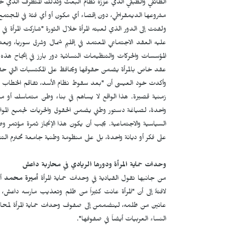
الطائفي والطبقي الذي عززه نظام البعث وكذلك المتطرف الذي خل
مشروعها الديمقراطي، دون إقصاء أي مكون أو أي فئة في المجتمع
ولفتت إلى الدور الذي لعبته المرأة خلال الثورة "شاركت المرأة في
عليه العقد الاجتماعي المعتمد في إقليم شمال وشرق سوريا، ويعد
المؤسسات والحركات والتنظيمات النسائية دور بارز في إنجاح هذ
عقد خاص بالمرأة يضمن حقوقها ويحافظ على المكتسبات التي حققتها ب
وأكدت خود العيسى أن "بعد سقوط نظام الأسد، تفاقم الخطاب ال
زمنية قصيرة. هذا الواقع لا يساهم في بناء وطن متماسك أو م
واحدة، لصياغة دستور وطني يضمن الحقوق والحريات لجميع المواط
السياسية والاجتماعية. يجب أن يكون هذا الإنجاز ثمرة مؤتمر و
على فكر أو ديانة واحدة، بل على منظومة وطنية جامعة تحترم الت
وحدات حماية المرأة ودورها الريادي في محاربة داعش
من جانبها تقول القيادية في وحدات حماية المرأة
أميرة محمد
لافتةً إلى أن "المرأة عانت كثيراً من ظلم وتعذيب مارسه داعش، 
عانين من ظلمه، لينضممن إلى صفوف وحدات حماية المرأة لمحارب
النساء العربيات أيضاً في صفوفها".