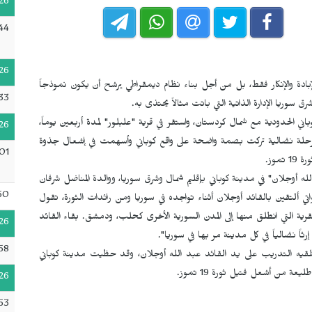
26
44
26
20 ليس للخلاص من الإبادة والإنكار فقط، بل من أجل بناء نظام ديمقراطي يرشح أن يكون نموذجاً
33
وجلان إلى سوريا عام 1979 عبر مدينة كوباني الحدودية مع شمال كردستان، واستقر في قرية "علبلور" لمدة أربعين يوماً،
26
رحلة نضالية تركت بصمة واضحة على واقع كوباني وأسهمت في إشعال جذوة
01
موز.
لله أوجلان" في مدينة كوباني بإقليم شمال وشرق سوريا، ووالدة المناضل شرفان
50
اتي ألتقين بالقائد أوجلان أثناء تواجده في سوريا ومن رائدات الثورة، تقول
رية التي انطلق منها إلى المدن السورية الأخرى كحلب، ودمشق. بقاء القائد
26
رثاً نضالياً في كل مدينة مر بها في سوريا".
58
تلقيه التدريب على يد القائد عبد الله أوجلان، وقد حظيت مدينة كوباني
عة من أشعل فتيل ثورة 19 تموز.
26
53