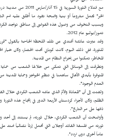
الانطلاقة من كوباني
مع اندلاع الثورة السور
الحر" يحمل مشروعاً أو بنية واضحة تقود ما أُطلق عليه اسم ا
تموز/يوليو عام 2012.
وقد عبّرت عائشة أفندي عن تلك اللحظة الحاسمة بالقول "قررنا أ
للثورة، ففي ذلك اليوم، كانت كوباني تحت الحصار، وكان خيار الح
المخاطر، تمكنوا من إخراج النظام من المدينة.
وتطرقت إلى الوسائل التي تمكن من خلالها الشعب من حماية 
المتوفرة بأيدي الأهالي ساهمنا في تنظيم الحواجز وحماية المد
العدم الوجود".
ولفتت إلى أن "المعاناة والألم الذي عاشه الشعب الكردي خلال القر
الظلم، وكان لأجزاء كردستان الأربعة الدور في إنجاح هذه الثو
ذاتها على مر التاريخ".
وأوضحت أن الشعب الكردي، خلال ثورته، لم يستند إلى أحد و
عاماً أخرى دون تردد".