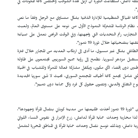
فه داعش، استطاعت الثورة أن تزيل هذه الشوائب وتحتضن كافة المكونات في
".
 كافة الهياكل التنظيمية للإدارة الذاتية بشكل متساوي مع الرجل وفقاً ما نص
 نظام الرئاسة المشتركة النموذج الأول من نوعه على مستوى العالم، ولعبت
ه التجارب رغم التحديات التي واجهتها، وفي الوقت الراهن نعمل على صياغة
تضحياتها خلال ثورة 19 تموز".
طائفي بشكل غير مسبوق، ما أدى إلى ارتكاب العديد من المجازر خلال فترة
ستقبل مزدهر لسوريا. نطمح إلى رؤية جميع السوريين يجتمعون على طاولة
نين دون إقصاء لأي مكون، ويكفل مشاركة فعالة للمرأة وللشباب في الحياة
طني شامل يجمع كافة أطياف المجتمع السوري، بحيث لا تُبنى سوريا الجديدة
نوع الثقافي والديني، وتصون حقوق كل فرد وكل جماعة دون تمييز".
أن "ثورة 19 تموز أخذت طليعتها من مدينة كوباني بنضال المرأة وجهودها"،
لذا محاربة وحدات حماية المرأة لداعش، زرع الإصرار في نفوس النساء اللواتي
ة داعش، وبذلك توسع نضال وحدات حماية المرأة في المناطق المحررة لتشمل