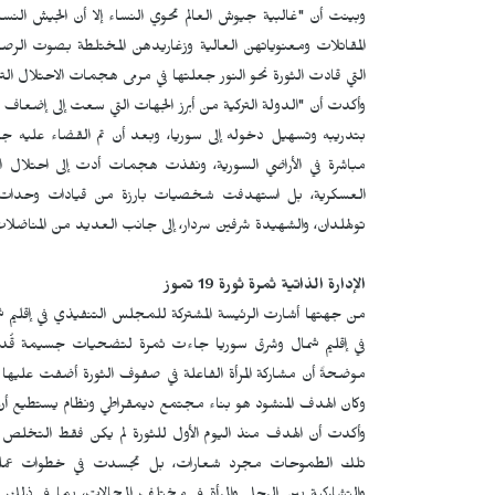
وبينت أن "غالبية جيوش العالم تحوي النساء إلا أن الجيش النسا
المقاتلات ومعنوياتهن العالية وزغاريدهن المختلطة بصوت الر
التي قادت الثورة نحو النور جعلتها في مرمى هجمات الاحتلال التر
وأكدت أن "الدولة التركية من أبرز الجهات التي سعت إلى إضعاف 
بتدريبه وتسهيل دخوله إلى سوريا، وبعد أن تم القضاء عليه جغر
مباشرة في الأراضي السورية، ونفذت هجمات أدت إلى احتلال 
العسكرية، بل استهدفت شخصيات بارزة من قيادات وحدات حما
تولهلدان، والشهيدة شرفين سردار، إلى جانب العديد من المناضلات
الإدارة الذاتية ثمرة ثورة 19 تموز
من جهتها أشارت الرئيسة المشتركة للمجلس التنفيذي في إقليم 
في إقليم شمال وشرق سوريا جاءت ثمرة لتضحيات جسيمة قُدمت
موضحةً أن مشاركة المرأة الفاعلة في صفوف الثورة أضفت عليها
وكان الهدف المنشود هو بناء مجتمع ديمقراطي ونظام يستطيع أن
وأكدت أن الهدف منذ اليوم الأول للثورة لم يكن فقط التخلص من 
تلك الطموحات مجرد شعارات، بل تجسدت في خطوات عملية، 