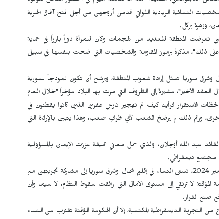
العمل الدبلوماسي، مضيفةً "هذا ما نلمسه اليوم في الحضور الفاعل للوفود
شخصيات النسائية الريادية اللواتي قدمن أرواحهن من أجل فتح آفاق الحرية
، وزهرة بركل.
ضي تعرضت المنطقة للعديد من الهجمات وكان للمرأة دوراً بارزاً في حماية
على ذلك"، مذكرةً برموز المقاومة والشخصيات التي ضحت بنفسها في سبيل
ال وشرق سوريا تمثل إرادة شعوب المنطقة، ويرشح أن تكون نموذجاً لسورية
 العقد الأخير"، مشيرةً إلى الظروف التي مرت بها البلاد مؤخراً "خلال العام
ظات الاستقرار فرأينا كيف تم تهجير نازحي عفرين الذين كانوا يقطنون في
أخرى، ورغم ذلك لم يرضخ الشعب لأي ظرفٍ صعب، وهذا يتبين بالإرادة التي
قائد عبد الله أوجلان، والذي حمل معاني عميقة عززت الإيمان بالمسؤولية
اء مجتمع ديمقراطي.
وأشارت إلى أنه بعد سقوط نظام البعث في 8 كانون الثاني/ديسمبر 2024، تسعى النساء في إقليم شمال وشرق سوريا إلى مشاركة تجربتهن مع
المؤقتة لا ترتقي إلى مستوى الآمال التي رافقت سقوط النظام، لا سيما وأن
قع صنع القرار.
من التجربة الديمقراطية المكتسبة، إلا أن الحكومة المؤقتة تقترب من النساء