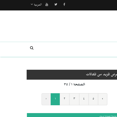
العربية
رض المزيد من المقالات
الصفحة ١ / ٣٥
‹
١
٢
٣
٤
٥
›