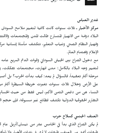
ملف
الأربعاء, 15 أبريل 2026, 07:00
غدير العباس
مركز الأخبار
ـ ثلاث سنوات كانت كافية لتغيير ملامح السودان با
البلاد دوامة من الانهيار المتسارع طالت المدن والمجتمعات والاقت
وانهيار النظام الصحي وغياب التعليم، تتكشف مأساة إنسانية مرك
الإعلام واهتمام العالم.
مع دخول الصراع بين الجيش السوداني وقوات الدعم السريع عامه ال
لتغيير وجه البلاد بالكامل: مدن انهارت، مجتمعات تفككت، واق
مرحلة أكثر تعقيداً، فالسؤال لم يعد: كيف بدأت الحرب؟ بل أصبح: إ
على الأرض وخلال ثلاث سنوات تغيرت خريطة السيطرة أكثر من مرة
النساء هن من دفعن الثمن الأكبر، ليس فقط من حيث الخسائر الإ
التقارير الحقوقية الدولية تكشف فظائع غير مسبوقة، فإن حجم الت
العنف الجنسي كسلاح حرب