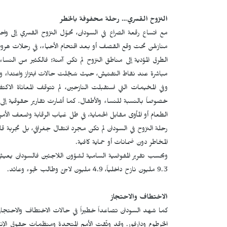
النزوح القسري… رحلة محفوفة بالخطر
مع اتساع رقعة الصراع في السودان، تحوّل النزوح القسري إلى واح
منازلهن تحت وقع القصف أو بعد اقتحام الأحياء، في رحلات هروب
الطرق المؤدية إلى مناطق النزوح لم تكن آمنة؛ فالكثير من ا
مباشرة عند نقاط التفتيش، حيث سُجّلت حالات ابتزاز واعتداء و
وفي المخيمات التي استقبلت النازحين، لم تتوقف المعاناة ال
خصوصاً بالنسبة للنساء والأطفال. كما أشارت تقارير حقوقية
الطعام أو المأوى مقابل الحماية، في ظل غياب الرقابة وضعف الأمن
رحلة النزوح في السودان لم تكن مجرد انتقال جغرافي، بل تجربة ق
المخاطر دون ضمانات أو حماية كافية.
9.3 مليون نازح داخلياً، 4.9 مليون لاجئ وطالب لجوء وعائد.
الاختطاف والاحتجاز
كما شهد السودان تصاعداً خطيراً في حالات الاختطاف والاحتجاز
الخرطوم ودارفور. وقد وثّقت الأمم المتحدة ومنظمات حقوق الإ