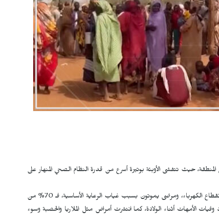
ي المنطقة، حيث تتفشى الأوبئة بوتيرة أسرع من قدرة النظام الصحي المنهار على
ففي المستشفيات التي ما زالت تعمل، هناك نقص في الأدوية، وانقطاع الكهرباء، ومرضى يموتون بسبب غياب الرعاية الأساسية، فـ 70% من
يات الأمهات أثناء الولادة، كما انتشرت أمراض مثل الملاريا والحصبة وسوء