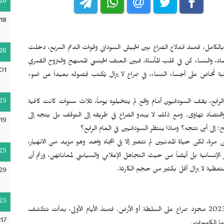
26
18
لكامل، فمنذ اندلاع الصراع بين الجيش السوداني وقوات الدعم السريع، دخلت
26
صاد، والنساء كن في قلب المأساة، فبين العنف الجنسي الممنهج والنزوح القسري
01
بة تُخاض على أجساء النساء، في صراع لا يزال يُكتب فصوله بعيداً عن ضوء
25
رابع، يقف السودانيون أمام واقع لم يتخيلوه يوماً، ثلاث سنوات كانت كافية
تصاد تهاوى. ومع ذلك لا يبدو الصراع في طريقه إلى التوقف بل يتجه إلى
19
لى أين تتجه؟ وماذا ينتظر السودانيين في العام الرابع؟
، لكن حياة المدنيين لم تتغير إلا في اتجاه واحد وهو مزيد من الانهيار،
25
نسانية بل أيضاً من حيث التجاهل الإعلامي والسياسي لمعاناتهن، ورغم أن
غطية لا يزال أقل بكثير من حجم الكارثة.
29
25
لم يكن الصراع الذي بدأ في الخامس عشر من نيسان/أبريل عام 2023 مجرّد صراع على السلطة أو الأرض. فمنذ الأيام الأولى، بدأت تتكشف
17