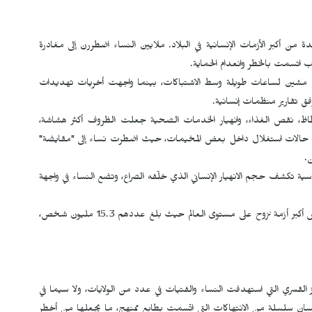
دة من أكبر الأزمات الإنسانية في البلاد. ملايين النساء اضطررن إلى مغادرة
 اتسمت بالخطر وانعدام الحماية.
لنساء مشين لساعات طويلة وسط الاشتباكات، بينما واجهت أخريات تهديدات
فق تقارير منظمات إنسانية.
اكتظاظ، نقص الغذاء، وانهيار الخدمات الصحية جعلت الظروف أكثر هشاشة،
 إلى حالات استغلال داخل بعض المخيمات، حيث اضطرت نساء إلى "مقايضة"
.
اسية تكشف حجم الانهيار الإنساني الذي خلّفه الصراع، وتضع النساء في واجهة
وبحسب تقرير المفوضية السامية لشؤون اللاجئين فالسودان يعيش أكبر أزمة نزوح على مستوى العالم حيث بلغ عددهم 15.3 مليون شخص،
 القسري التي استهدفت النساء والفتيات في عدد من الولايات، ولا سيما في
نسان سلسلة من الانتهاكات التي اتّسمت بطابع ممنهج، ما يجعلها من أخطر