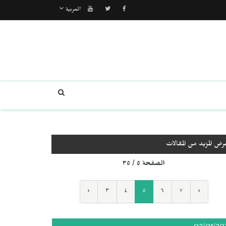
العربية
رض المزيد من المقالات
الصفحة ٥ / ٣٥
‹
٣
٤
٥
٦
٧
›