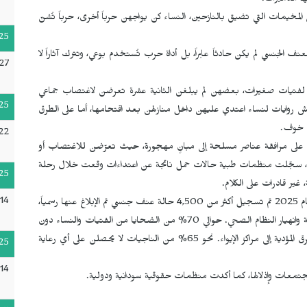
ا الكاميرات.
في المخيمات التي تضيق بالنازحين، النساء كن يواجهن حرباً أخرى، حرباً تُشنّ
25
الجنسي لم يكن حادثاً عابراً، بل أداة حرب تُستخدم بوعي، وتترك آثاراً لا
27
لفتيات صغيرات، بعضهن لم يبلغن الثانية عشرة تعرضن لاغتصاب جماعي
25
ش روايات لنساء اعتدي عليهن داخل منازلهن بعد اقتحامها، أما على الطرق
ت خوف.
22
رن على مرافقة عناصر مسلحة إلى مبانٍ مهجورة، حيث تعرّضن للاغتصاب أو
ان، سجّلت منظمات طبية حالات حمل ناتجة عن اعتداءات وقعت خلال رحلة
25
غير قادرات على الكلام.
14
ووفق تقارير الأمم المتحدة ومنظمات حقوق الإنسان حتى بداية عام 2025 تم تسجيل أكثر من 4,500 حالة عنف جنسي تم الإبلاغ عنها رسمياً،
مع الإشارة إلى أن الأرقام الحقيقية أعلى بكثير بسبب الخوف والوصمة وانهيار النظام الصحي. حوالي 70% من الضحايا من الفتيات والنساء دون
سن 25 عاماً. 40% من الحالات ارتُكبت أثناء النزوح أو في الطرق المؤدية إلى مراكز الإيواء. نحو 65% من الناجيات لا يحصلن على أي رعاية
25
14
لمجتمعات وإذلالها، كما أكدت منظمات حقوقية سودانية ودولية.