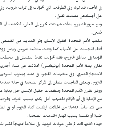
طبقات أعمق من العنف، طبقات لا تُرى في نشرات الأخبار ولا تُوثّقه
في الأحياء المدمّرة، وفي الطرقات التي تحوّلت إلى ممرات هروب، و
على أجسادهن بصمت ثقيل.
ومع مرور الشهور، بدأت شهادات تخرج إلى العلن، لتكشف أن العنف 
تُمحى.
مكتب الأمم المتحدة لحقوق الإنسان وثق العديد من القصص 
أثناء الهجمات على الأحياء، كما وثقت منظمة هيومن رايتس ووت
المؤدية إلى مناطق النزوح، فقد تحوّلت نقاط التفتيش إلى محطا
تقارير بعثة الأمم المتحدة (يونيتامس) تحدّثت عن نساء أُجب
الاحتجاز القسري. وفي مخيمات اللجوء في تشاد وجنوب السود
النزوح. وبعض الناجيات يصلن إلى المراكز الصحية في حالة صدمة، 
طبية أو نفسية بسبب انهيار الخدمات الصحية.
فهذه الانتهاكات لم تكن حوادث فردية، بل سلاحاً ممنهجاً لكسر ا