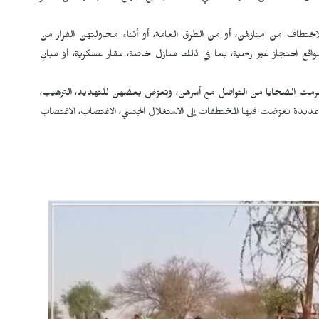
للاختطاف من منازلهن، أو من الطرق العامة، أو أثناء محاولتهن الفرار من
مواقع احتجاز غير رسمية، بما في ذلك منازل خاصة، مقار عسكرية، أو مبانٍ
ها حُرمت الضحايا من التواصل مع أسرهن، وتعرّض بعضهن للتهديد، الترهيب،
ت عديدة تعرّضت فيها المختطفات إلى الاستغلال الجنسي، الاغتصاب، الاغتصاب