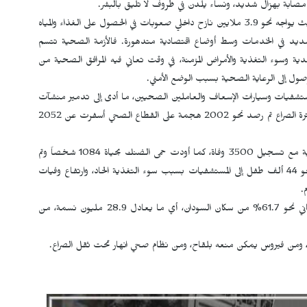
 مصابة بهزال شديد، ونساء يلدن في ظروف لا تليق بالبشر.
منظمة الصحة العالمية حذرت من وضع إنساني بالغ الخطورة، حيث يواجه نحو 3.9 ملايين نازح داخلي صعوبات في الحصول على الغذاء والمياه
شديد في الخدمات وسط أوضاع اقتصادية متدهورة. فالأزمة الصحية تتسم
عدية وسوء التغذية والأمراض المزمنة، في وقت تعاني فيه المرافق الصحية من
الوصول إلى الرعاية الصحية بسبب الوضع الأمني.
تشفيات وسيارات الإسعاف والعاملين الصحيين، ما أدى إلى تدمير منشآت
ومعدات ومقتل وإصابة عدد كبير من الكوادر والمرضى. فخلال فترة الصراع تم رصد نحو 2002 هجمة على القطاع الصحي أسفرت عن 2052
كما تفشت الأمراض المعدية وانتشرت الكوليرا في أكثر من 18 ولاية مع تسجيل 3500 وفاة، كما أودت حمى الضنك بحياة 1084 شخصاً وتم
تسجيل أكثر من 2.7 مليون إصابة بالملاريا، إلى جانب إدخال نحو 44 ألف طفل إلى المستشفيات بسبب سوء التغذية الحاد، وارتفاع وفيات
.
وبحسب خطة الاحتياجات الإنسانية والاستجابة لعام 2026، يعاني نحو 61.7% من سكان السودان، أي ما يعادل 28.9 مليون نسمة، من
لوث، ومن فيروس يمكن منعه بلقاح، ومن نظام صحي انهار تحت ثقل الصراع.