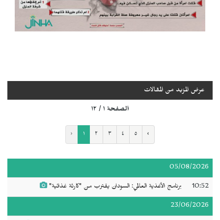
عرض المزيد من المقالات
الصفحة ١ / ١٢
‹
١
٢
٣
٤
٥
›
05/08/2026
10:52
برنامج الأغذية العالمي: السودان يقترب من "كارثة غذائية"
23/06/2026