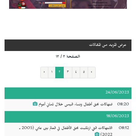
عرض المزيد من المقالات
الصفحة ٢ / ١٢
‹
١
٢
٣
٤
٥
›
24/06/2023
08:20
انتهاكات بحق أطفال ونساء اليمن خلال ثماني أعوام
18/06/2023
08:12
الانتهاكات التي ارتكبت بحق الأطفال في العالم بين عامي (2005 ـ
2022)