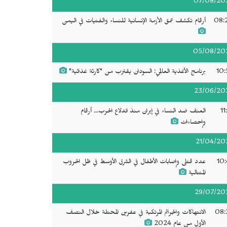
07/08/20
08:
أرقام تكشف عمق الأزمة الإنسانية للنساء والفتيات في اليمن
05/08/20
10:
برنامج الأغذية العالمي: السودان يقترب من "كارثة غذائية"
23/06/20
11
العنف ضد النساء في إيران منذ اندلاع الحرب... أرقام
وإحصاءات
21/04/20
10:
عدد قتلى وإصابات الأطفال في الشرق الأوسط في ظل الحروب
المتتالية
29/07/20
08:
الانتهاكات والجرائم المرتكبة في عفرين المحتلة خلال النصف
الأول من عام 2024