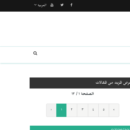
العربية
رض المزيد من المقالات
الصفحة ١ / ١٢
‹
١
٢
٣
٤
٥
›