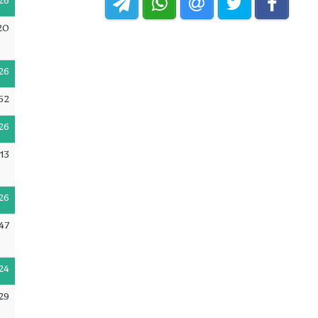
26
20
26
52
26
:13
26
47
24
29