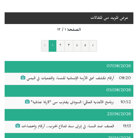
عرض المزيد من المقالات
الصفحة ١ / ١٢
‹
١
٢
٣
٤
٥
›
07/08/2026
08:20
أرقام تكشف عمق الأزمة الإنسانية للنساء والفتيات في اليمن
05/08/2026
10:52
برنامج الأغذية العالمي: السودان يقترب من "كارثة غذائية"
23/06/2026
11:13
العنف ضد النساء في إيران منذ اندلاع الحرب... أرقام وإحصاءات