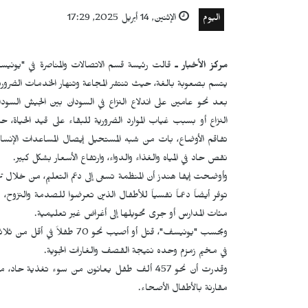
اليوم
الإثنين, 14 أبريل 2025, 17:29
مركز الأخبار ـ
قالت رئيسة قسم الاتصالات والمناصرة في "يونيسف
يتسم بصعوبة بالغة، حيث تنتشر المجاعة وتنهار الخدمات الضرورية
بعد نحو عامين على اندلاع النزاع في السودان بين الجيش السودا
النزاع أو بسبب غياب الموارد الضرورية للبقاء على قيد الحياة، 
تفاقم الأوضاع، بات من شبه المستحيل إيصال المساعدات الإنسا
نقص حاد في المياه والغذاء والدواء، وارتفاع الأسعار بشكل كبير.
وأوضحت إيفا هندز أن المنظمة تسعى إلى دعم التعليم، من خلال تزو
توفر أيضاً دعماً نفسياً للأطفال الذين تعرضوا للصدمة والنزوح
مئات المدارس أو جرى تحويلها إلى أغراض غير تعليمية.
في مخيم زمزم وحده نتيجة القصف والغارات الجوية.
مقارنة بالأطفال الأصحاء.