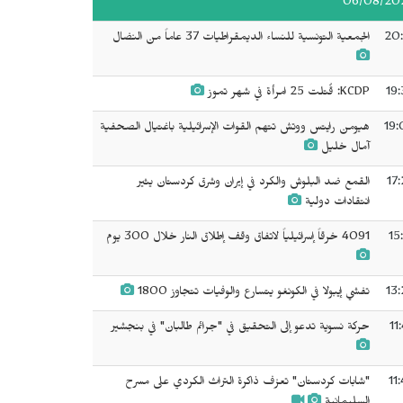
06/08/20
20:
الجمعية التونسية للنساء الديمقراطيات 37 عاماً من النضال
19:
KCDP: قُتلت 25 امرأة في شهر تموز
19:
هيومن رايتس ووتش تتهم القوات الإسرائيلية باغتيال الصحفية
آمال خليل
17
القمع ضد البلوش والكرد في إيران وشرق كردستان يثير
انتقادات دولية
15
4091 خرقاً إسرائيلياً لاتفاق وقف إطلاق النار خلال 300 يوم
13:
تفشي إيبولا في الكونغو يتسارع والوفيات تتجاوز 1800
11
حركة نسوية تدعو إلى التحقيق في "جرائم طالبان" في بنجشير
11
"شابات كردستان" تعزف ذاكرة التراث الكردي على مسرح