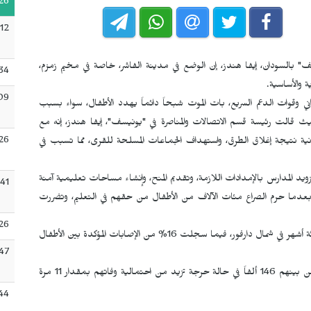
26
12
" بالسودان، إيفا هندز، إن الوضع في مدينة الفاشر، خاصة في مخيم زمزم،
34
 والأساسية.
09
ني وقوات الدعم السريع، بات الموت شبحاً دائماً يهدد الأطفال، سواء بسبب
حيث قالت رئيسة قسم الاتصالات والمناصرة في "يونيسف"، إيفا هندز، إنه مع
:26
نية نتيجة إغلاق الطرق، واستهداف الجماعات المسلحة للقرى، مما تسبب في
يد المدارس بالإمدادات اللازمة، وتقديم المنح، وإنشاء مساحات تعليمية آمنة
:41
، بعدما حرم الصراع مئات الآلاف من الأطفال من حقهم في التعليم، وتضررت
26
وبحسب "يونيسف"، قتل أو أصيب نحو 70 طفلاً في أقل من ثلاثة أشهر في شمال دارفور، فيما سجلت 16% من الإصابات المؤكدة بين الأطفال
:47
وقدرت أن نحو 457 ألف طفل يعانون من سوء تغذية حاد، من بينهم 146 ألفاً في حالة حرجة تزيد من احتمالية وفاتهم بمقدار 11 مرة
:44