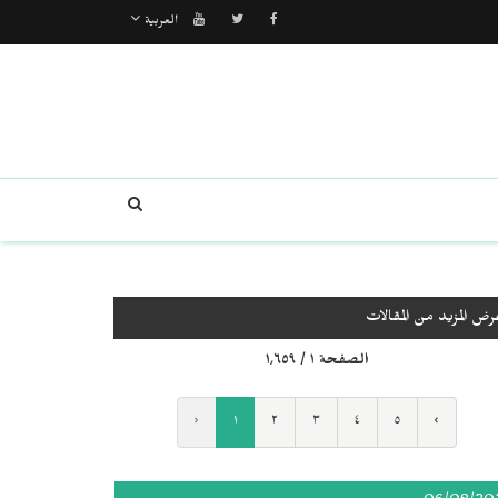
العربية
رض المزيد من المقالات
الصفحة ١ / ١٬٦٥٩
‹
١
٢
٣
٤
٥
›