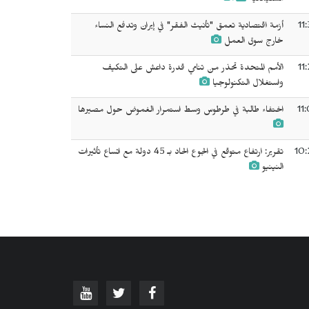
السليمانية
11
أزمة اقتصادية تعمق "تأنيث الفقر" في إيران وتدفع النساء
خارج سوق العمل
11
الأمم المتحدة تحذر من تنامي قدرة داعش على التكيف
واستغلال التكنولوجيا
11
اختفاء طالبة في طرطوس وسط استمرار الغموض حول مصيرها
10:
تقرير: ارتفاع متوقع في الجوع الحاد بـ 45 دولة مع اتساع تأثيرات
النينيو