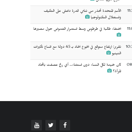
خارج سوق العمل
11
الأمم المتحدة تحذر من تنامي قدرة داعش على التكيف
واستغلال التكنولوجيا
11
اختفاء طالبة في طرطوس وسط استمرار الغموض حول مصيرها
10:
تقرير: ارتفاع متوقع في الجوع الحاد بـ 45 دولة مع اتساع تأثيرات
النينيو
08
كان خيمة لكل النساء دون استثناء... أي ريح عصفت باتحاد
المرأة؟