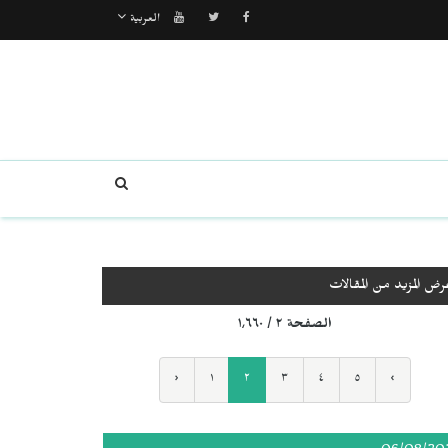
العربية
رض المزيد من المقالات
الصفحة ٢ / ١٬٦٦٠
‹
١
٢
٣
٤
٥
›