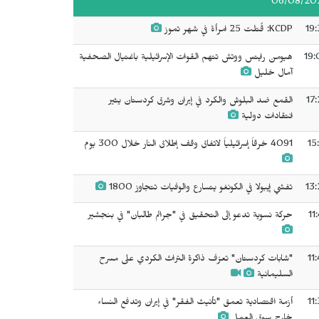
06/08/20
19:
KCDP: قُتلت 25 امرأة في شهر تموز
19:
هيومن رايتس ووتش تتهم القوات الإسرائيلية باغتيال الصحفية
آمال خليل
17
القمع ضد البلوش والكرد في إيران وشرق كردستان يثير
انتقادات دولية
15
4091 خرقاً إسرائيلياً لاتفاق وقف إطلاق النار خلال 300 يوم
13:
تفشي إيبولا في الكونغو يتسارع والوفيات تتجاوز 1800
11
حركة نسوية تدعو إلى التحقيق في "جرائم طالبان" في بنجشير
11
"شابات كردستان" تعزف ذاكرة التراث الكردي على مسرح
السليمانية
11
أزمة اقتصادية تعمق "تأنيث الفقر" في إيران وتدفع النساء