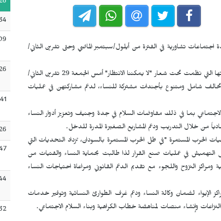
26
34
09
ة اجتماعات تشاورية في الفترة من أيلول/سبتمبر الماضي وحتى تشرين الثاني/
:26
نشرت شبكات المساواة النوعية النسوية بالسودان في ختام اجتماعاتها التي نظمت تحت شعار "لا يمكننا الانتظار" أمس الجمعة 29 تشرين الثاني/
ن تحالف شامل ومتنوع بأجندات مشتركة للنساء، لدعم مشاركتهن في عمليات
:41
لاجتماعي بما في ذلك مفاوضات السلام في جدة وجنيف وتعزيز أدوار النساء
ادياً من خلال التدريب ودعم المشاريع الصغيرة المدرة للدخل.
26
ت الحرب المستمرة "في ظل الحرب المستمرة بالسودان، تزداد التحديات التي
:47
 إلى التهميش في عمليات صنع القرار لذا طالبت بحماية النساء والفتيات من
ة ومراكز النزوح واللجوء مع تقديم الدعم القانوني ومراعاة احتياجات النساء
:44
كز الإيواء لضمان وكالة النساء ودعم غرف الطوارئ النسائية وتوفير خدمات
النزاعات وإنشاء منصات لمناهضة خطاب الكراهية وبناء السلام الاجتماعي.
:32