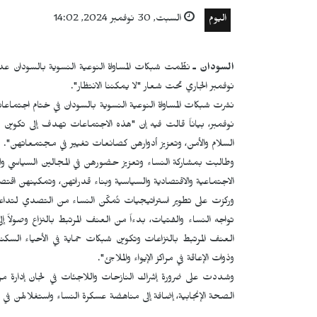
اليوم
السبت, 30 نوفمبر 2024, 14:02
السودان ـ
نظّمت شبكات المساواة النوعية النسوية بالسودان عد
نوفمبر الجاري تحت شعار "لا يمكننا الانتظار".
نوفمبر، بياناً قالت فيه إن "هذه الاجتماعات تهدف إلى تكوي
السلام والأمن، وتعزيز أدوارهن كصانعات تغيير في مجتمعاتهن".
وطالبت بمشاركة النساء وتعزيز حضورهن في المجالين السياسي وا
الاجتماعية والاقتصادية والسياسية وبناء قدراتهن، وتمكينهن اقتص
وركزت على تطوير استراتيجيات تُمكّن النساء من التصدي لتداعيا
تواجه النساء والفتيات، بدءاً من العنف المرتبط بالنزاع وصولاً
العنف المرتبط بالنزاعات وتكوين شبكات حماية في الأحياء السكني
وذوات الإعاقة في مراكز الإيواء والملاجئ".
وشددت على ضرورة إشراك النازحات واللاجئات في لجان إدارة مرا
الصحة الإنجابية، إضافة إلى مناهضة عسكرة النساء واستغلالهن في 