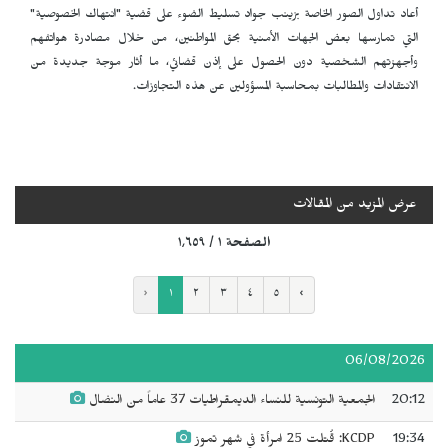
أعاد تداول الصور الخاصة بزينب جواد تسليط الضوء على قضية "انتهاك الخصوصية"
التي تمارسها بعض الجهات الأمنية بحق المواطنين، من خلال مصادرة هواتفهم
وأجهزتهم الشخصية دون الحصول على إذن قضائي، ما أثار موجة جديدة من
الانتقادات والمطالبات بمحاسبة المسؤولين عن هذه التجاوزات.
عرض المزيد من المقالات
الصفحة ١ / ١٬٦٥٩
‹
١
٢
٣
٤
٥
›
06/08/2026
20:12
الجمعية التونسية للنساء الديمقراطيات 37 عاماً من النضال
19:34
KCDP: قُتلت 25 امرأة في شهر تموز