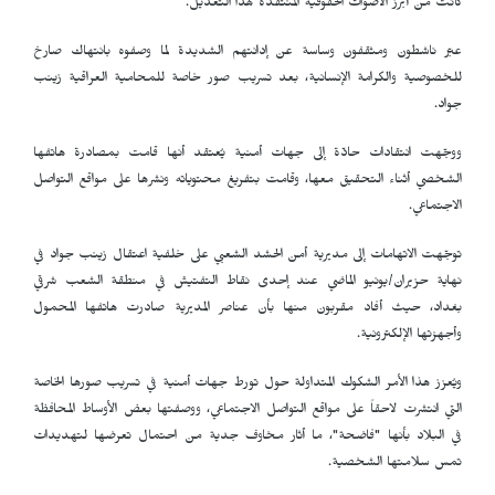
كانت من أبرز الأصوات الحقوقية المنتقدة لهذا التعديل.
عبّر ناشطون ومثقفون وساسة عن إدانتهم الشديدة لما وصفوه بانتهاك صارخ
للخصوصية والكرامة الإنسانية، بعد تسريب صور خاصة للمحامية العراقية زينب
جواد.
ووجّهت انتقادات حادّة إلى جهات أمنية يُعتقد أنها قامت بمصادرة هاتفها
الشخصي أثناء التحقيق معها، وقامت بتفريغ محتوياته ونشرها على مواقع التواصل
الاجتماعي.
توجّهت الاتهامات إلى مديرية أمن الحشد الشعبي على خلفية اعتقال زينب جواد في
نهاية حزيران/يونيو الماضي عند إحدى نقاط التفتيش في منطقة الشعب شرقي
بغداد، حيث أفاد مقربون منها بأن عناصر المديرية صادرت هاتفها المحمول
وأجهزتها الإلكترونية.
ويُعزز هذا الأمر الشكوك المتداولة حول تورط جهات أمنية في تسريب صورها الخاصة
التي انتشرت لاحقاً على مواقع التواصل الاجتماعي، ووصفتها بعض الأوساط المحافظة
في البلاد بأنها "فاضحة"، ما أثار مخاوف جدية من احتمال تعرضها لتهديدات
تمس سلامتها الشخصية.