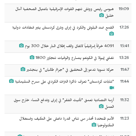
19:09
هيومن رايتس ووتش تتهم القوات الإسرائيلية باغتيال الصحفية آمال
خليل
17:26
القمع ضد البلوش والكرد في إيران وشرق كردستان يثير انتقادات دولية
15:41
4091 خرقاً إسرائيلياً لاتفاق وقف إطلاق النار خلال 300 يوم
13:26
تفشي إيبولا في الكونغو يتسارع والوفيات تتجاوز 1800
11:47
حركة نسوية تدعو إلى التحقيق في "جرائم طالبان" في بنجشير
11:44
"شابات كردستان" تعزف ذاكرة التراث الكردي على مسرح السليمانية
11:32
أزمة اقتصادية تعمق "تأنيث الفقر" في إيران وتدفع النساء خارج سوق
العمل
11:23
الأمم المتحدة تحذر من تنامي قدرة داعش على التكيف واستغلال
التكنولوجيا