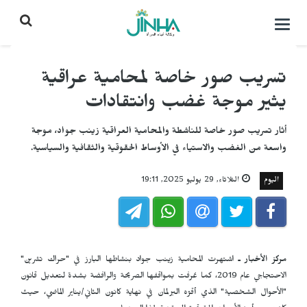
التحكم
بالقائمة
تسريب صور خاصة لمحامية عراقية
يثير موجة غضب وانتقادات
أثار تسريب صور خاصة للناشطة والمحامية العراقية زينب جواد، موجة
واسعة من الغضب والاستياء في الأوساط الحقوقية والثقافية والسياسية.
اليوم
الثلاثاء, 29 يوليو 2025, 19:11
مركز الأخبار ـ
اشتهرت المحامية زينب جواد بنشاطها البارز في "حراك تشرين"
الاحتجاجي عام 2019، كما عُرفت بمواقفها الصريحة والرافضة بشدة لتعديل قانون
"الأحوال الشخصية" الذي أقرّه البرلمان في نهاية كانون الثاني/يناير الماضي، حيث