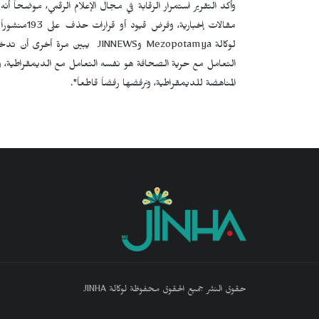
وأكد التقرير استمرار الرقابة في مجال الإعلام الرقمي، موضحاً 
مقالات إخبار
لوكالة
Mezopotamya
و
JINNEWS
يبين مرة أخرى أن تدخل
التعامل مع حرية الصحافة هو نفسه التعامل مع الديمقراطية، ونعتبر
المناهضة للديمقراطية، ونرفضها رفضاً قاطعاً".
حقوق النشر جميع الحقوق محفوظة لوكالة JINHA