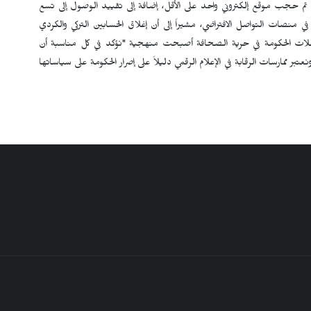
أنه تم حجب موقع إلكتروني واحد على الأقل، إضافة إلى تقييد الوصول إلى تسع
ية، وفرض قيود أو قرارات حذف على 193منشوراً في منصات التواصل الافتراضي، مشيراً إلى أن إغلاق الحسابين التركي والكردي
ات الحكومة في حرية الصحافة أصبحت منهجية "نؤكد في كل مناسبة أن
 ممارسات الرقابة في الإعلام الرقمي دليلاً على إصرار الحكومة على سياساتها