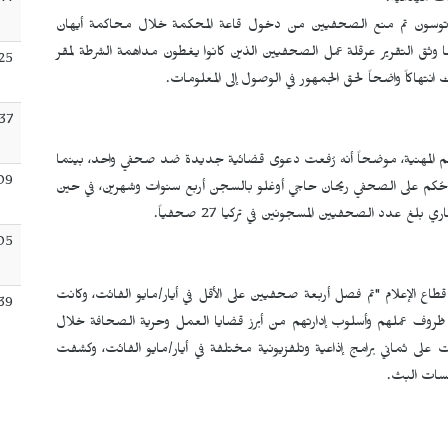
:14
ت ميدانية.
اكان توسون تم منع الصحفيين من دخول قاعة المحكمة خلال محاكمة أيهان
 وثق التقرير عرقلة عمل الصحفيين الذين كانوا يغطون مداهمة الشرطة لمقر
:25
هاكاً واضحاً لحق الجمهور في الوصول إلى المعلومات.
:37
م المهنية، موضحاً أنه رُفعت دعوى قضائية جديدة ضد صحفي واحد، بينما
09
لمحاكمة في 18 قضية مختلفة، كما حُكم على الصحفي ريحان حاجي أوغلو بالسجن أربع سنوات وشهرين، في حين
لغ عدد الصحفيين المسجونين في تركيا 27 صحفياً.
05
طاع الإعلام "تم فصل أربعة صحفيين على الأقل في أيار/مايو الفائت، وكانت
39
 ظروف عملهم وأسلوب إدارتهم من أبرز قضايا العمل وحرية الصحافة خلال
 على ثماني برامج إذاعية وتلفزيونية مختلفة في أيار/مايو الفائت، وكشفت
سسات البث.