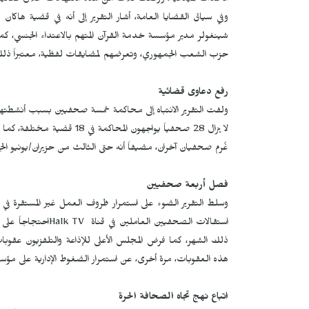
الأحداث الميدانية، ووقعت ثلاث من هذه الانتهاكات خلال فعاليا
وفي سياق القضايا العامة، أشار التقرير إلى أنه في قضية ه
شينغولر مدير مؤسسة خدمة القرآن المتهم بالاعتداء الجنسي، كما
حزب الشعب الجمهوري، وتعرضهم لمضايقات لفظية، معتبراً ذلك انت
رفع دعاوى قضائية
ولفت التقرير الانتباه إلى محاكمة خمسة صحفيين بسبب أنشطته
لا يزال 28 صحفياً يواجهون ا
غُرم صحفيان آخران، مضيفاً أنه حتى الثالث من حزيران/يونيو الجاري ب
فصل أربعة صحفيين
وسلط التقرير الضوء على استمرار ظروف العمل غير المستقرة في ق
استقالات الصحفيين العاملين في قناة
Halk TV
احتجاجاً على
ذلك الشهر، كما فرض المجلس الأعلى للإذاعة والتلفزيون عقوبات
هذه العقوبات، مرة أخرى، عن استمرار الضغوط الإدارية على مؤ
اتباع نهج تجاه الصحافة الحرة