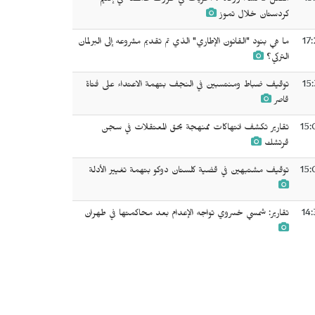
19
مقتل 5 نساء ووفاة 7 أخريات في ظروف غامضة في إقليم
كردستان خلال تموز
17
ما هي بنود "القانون الإطاري" الذي تم تقديم مشروعه إلى البرلمان
التركي؟
15
توقيف ضباط ومنتسبين في النجف بتهمة الاعتداء على فتاة
قاصر
15:
تقارير تكشف انتهاكات ممنهجة بحق المعتقلات في سجن
قرتشك
15:
توقيف مشتبهين في قضية كلستان دوكو بتهمة تغيير الأدلة
14:
تقارير: شمسي خسروي تواجه الإعدام بعد محاكمتها في طهران