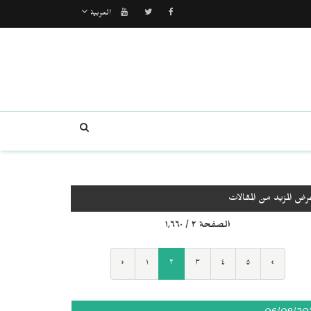
العربية
رض المزيد من المقالات
الصفحة ٢ / ١٬٦٦٠
‹
١
٢
٣
٤
٥
›