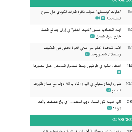
06/08/20
11
"شابات كردستان" تعزف ذاكرة التراث الكردي على مسرح
السليمانية
11
أزمة اقتصادية تعمق "تأنيث الفقر" في إيران وتدفع النساء
خارج سوق العمل
11
الأمم المتحدة تحذر من تنامي قدرة داعش على التكيف
واستغلال التكنولوجيا
11
اختفاء طالبة في طرطوس وسط استمرار الغموض حول مصيرها
10:
تقرير: ارتفاع متوقع في الجوع الحاد بـ 45 دولة مع اتساع تأثيرات
النينيو
08
كان خيمة لكل النساء دون استثناء... أي ريح عصفت باتحاد
المرأة؟
05/08/20