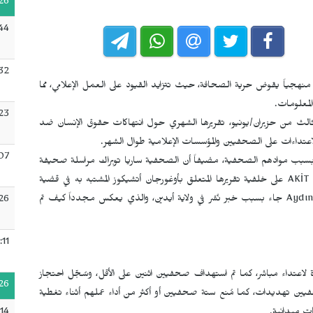
26
:44
:32
منهجياً يقوض حرية الصحافة، حيث تتزايد القيود على العمل الإعلامي، مما
لمعلومات.
:23
 الثالث من حزيران/يونيو، تقريرها الشهري حول انتهاكات حقوق الإنسان ضد
اعتداءات على الصحفيين والمؤسسات الإعلامية طوال الشهر.
:07
 بسبب موادهم الصحفية، مضيفاً أن الصحفية ساريا توبراك مراسلة صحيفة
AKİT
على خلفية تقريرها المتعلق بأوغورجان أتشيكوز المشتبه به في قضية
Aydın
جاء بسبب خبر نُشر في ولاية أيدين، والذي يعكس مجدداً كيف تم
26
:11
عتداء مباشر، كما تم استهداف صحفيين اثنين على الأقل، وسُجّل احتجاز
26
ين تهديدات، كما مُنع ستة صحفيين أو أكثر من أداء عملهم أثناء تغطية