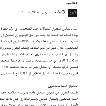
الإعلامية.
اليوم
الأربعاء, 3 يونيو 2026, 13:32
أمد ـ
يعكس استمرار الانتهاكات ضد الصحفيين في تركيا انتهاكاً 
يهدد استقلالية الصحافية ويحد من حق الجمهور في الوصول إلى ا
أصدرت جمعية صحفيي دجلة والفرات (
DFG
) اليوم الأربعاء
الصحفيين خلال شهر أيار/مايو الفائت، وكشف التقرير استمرار ال
وأشار إلى أن العديد من الصحفيين تعرضوا للاستهداف المباشر
Bir Gün
كانت من بين المستهدفين بعد أن هاجمتها صحيفة
كلستان دوكو، مضيفاً أن اعتقال يليز أياز مالكة صحيفة
 post
تحويل قانون مكافحة التضليل الإعلامي إلى أداة لقمع الصحفيين.
احتجاز خمسة صحفيين
وكشف التقرير، عن تعرض صحفي واحد ومؤسسة إعلامية واحدة لا
خمسة صحفيين واعتقال صحفي واحد، إضافة إلى تلقي ثلاثة صحفي