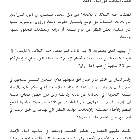
الطعام احتجاجاً على احكام الإعدام.
انطلقت حملة "الثلاثاء لا للإعدام" من قبل سجناء سياسيين في كانون الثاني/يناير
عام 2024، احتجاجاً على توسع واستمرار عمليات الإعدام في إيران، باعتبارها عقوبة
غير إنسانية، بغض النظر عن نوع التهمة أو دوافع ومعتقدات المحكوم عليهم
بالإعدام.
في بيانهم الذي يصدرونه كل يوم ثلاثاء، أشار أعضاء حملة "الثلاثاء لا للإعدام" إلى
الموجة الجديدة من إصدار وتنفيذ أحكام الإعدام "منذ بداية كانون الثاني تم إعدام أكثر
من 30 سجيناً في جميع أنحاء إيران".
وأشار البيان إلى الحكم الذي صدر بحق منوشهر فلاح، السجين السياسي المسجون في
سجن لكان في رشت وعضو حملة "الثلاثاء لا للإعدام"، الذي حكم عليه بالإعدام
بتهمة "المحاربة" في محاكمة غير عادلة وغامضة ومن دون حضور محامي، مبينةً
أن "إضراب السجناء الإيرانيين عن الطعام كل ويم ثلاثاء، هو حركة لمواجهة القمع
المنظم والأحكام التعسفية والإعدامات الواسعة النطاق التي تهدف إلى خلق الرعب في
المجتمع ومنع الاحتجاجات الشعبية".
ولفت بالبيان الانتباه إلى تضامن الشعب ووحدته في مواجهة أحكام الإعدام
اللاإنسانية في الأسابيع الأخيرة والتي كانت نموذجية "لقد اتخذت الحملة المحلية