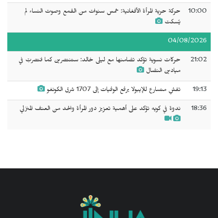
10:00
حركة حرية المرأة الأفغانية: خمس سنوات من القمع وصوت النساء لم
يُسكت
04/08/2026
21:02
حركات نسوية تؤكد تضامنها مع ليلى خالد: ستنتصرين كما انتصرتِ في
ميادين النضال
19:13
تفشٍ متسارع للإيبولا يرفع الوفيات إلى 1707 شرق الكونغو
18:36
ندوة في كويه تؤكد على أهمية تعزيز دور المرأة والحد من العنف المنزلي