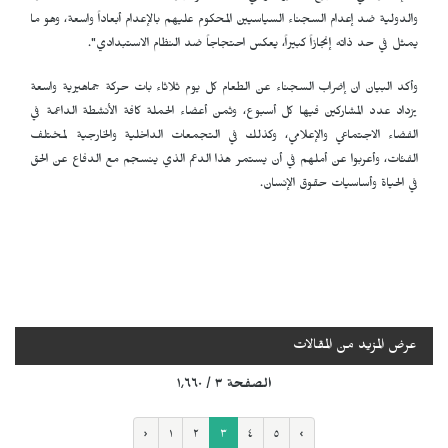
والدولية ضد إعدام السجناء السياسيين المحكوم عليهم بالإعدام أبعاداً واسعة، وهو ما
يمثل في حد ذاته إنجازاً كبيراً، يعكس احتجاجاً ضد النظام الاستبدادي".
وأكد البيان ان إضراب السجناء عن الطعام كل يوم ثلاثاء بات حركة جماهيرية واسعة
يزداد عدد المشاركين فيها كل أسبوع، وثمن أعضاء الحملة كافة الأنشطة الداعمة في
الفضاء الاجتماعي والإعلامي، وكذلك في التجمعات الداخلية والخارجية لمختلف
الفئات، وأعربوا عن أملهم في أن يستمر هذا الدعم الذي ينسجم مع الدفاع عن الحق
في الحياة وأساسيات حقوق الإنسان.
عرض المزيد من المقالات
الصفحة ٣ / ١٬٦٦٠
‹
١
٢
٣
٤
٥
›