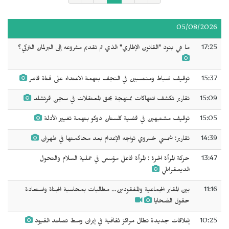
05/08/2026
17:25
ما هي بنود "القانون الإطاري" الذي تم تقديم مشروعه إلى البرلمان التركي؟
15:37
توقيف ضباط ومنتسبين في النجف بتهمة الاعتداء على فتاة قاصر
15:09
تقارير تكشف انتهاكات ممنهجة بحق المعتقلات في سجن قرتشك
15:05
توقيف مشتبهين في قضية كلستان دوكو بتهمة تغيير الأدلة
14:39
تقارير: شمسي خسروي تواجه الإعدام بعد محاكمتها في طهران
13:47
حركة المرأة الحرة : المرأة فاعل مؤسس في عملية السلام والتحول
الديمقراطي
11:16
بين المقابر الجماعية والمفقودين… مطالبات بمحاسبة الجناة واستعادة
حقوق الضحايا
10:25
إغلاقات جديدة تطال مراكز ثقافية في إيران وسط تصاعد القيود