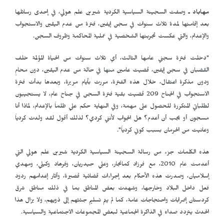
مهاباد ـ
وصفت السجينة السياسية الكردية شيرين علم هولي، في إحدى رسائلها
بعد إقامتها لمدة ثلاث سنوات في سجن إيفين، فترة من عدم اليقين والاستجواب
والإعدام، والتي عكست تجربتها الشخصية في عملية المحاكمة وظروف السجن.
"دخلت فترة سجني عامها الثالث، أي ثلاث سنوات من الحياة المؤلمة خلف
القضبان في سجن إيفين، قضيت عامين منها في حالة من عدم اليقين، دون محامٍ
ودون مذكرة اعتقال، خلال هذه الفترة، مررت بأيام مريرة، وبعدها بدأت فترة
الاستجواب في الجناح 209 قضيت بقية فترة السجن في جناح عام، لا يستجيبون
لطلباتي المتكررة للحصول على مهمة، وفي النهاية حكم علي ظلماً بالإعدام، لماذا أنا
مسجون أو يجب أن أعدم؟ هل الجواب لأنني كردي؟ لذلك أقول لقد ولدت كردياً
وعانيت من الحرمان بسبب كوني كردياً".
هذه الكلمات جزء من رسالة السجينة السياسية الكردية شيرين علم هولي التي
أعدمت عام 2010، مع فرزاد كمانجار، وعلي حيدريان، وفرهاد وكيلي، ومهدي
إسلاميان، وصدرت هذه الأحكام بعد إجراءات قضائية قصيرة، وأثار إعدامهم ردود
فعل داخل البلاد وخارجها، وشهدت بعض المناطق بما في ذلك مناطق شرق
كردستان إضرابات واحتجاجات عامة، كما لم يتم تسليم جثثهم إلى ذويهم، ولا يزال هذا
الحدث يتردد صداه في الذاكرة الجماعية لبعض المجموعات الاجتماعية والسياسية.