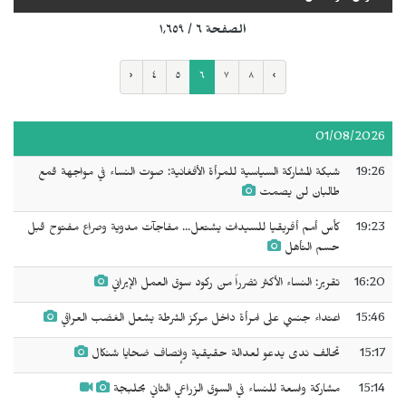
الصفحة ٦ / ١٬٦٥٩
‹
٤
٥
٦
٧
٨
›
01/08/2026
19:26
شبكة المشاركة السياسية للمرأة الأفغانية: صوت النساء في مواجهة قمع
طالبان لن يصمت
19:23
كأس أمم أفريقيا للسيدات يشتعل... مفاجآت مدوية وصراع مفتوح قبل
حسم التأهل
16:20
تقرير: النساء الأكثر تضرراً من ركود سوق العمل الإيراني
15:46
اعتداء جنسي على امرأة داخل مركز الشرطة يشعل الغضب العراقي
15:17
تحالف ندى يدعو لعدالة حقيقية وإنصاف ضحايا شنكال
15:14
مشاركة واسعة للنساء في السوق الزراعي الثاني بحلبجة