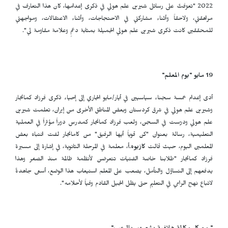
2022 "تعرّفتُ على رسائل شيرين علم هولي في ذكرى إعدامها، كان هذا التعارف في
مراهقتي، ولاحقاً وأثناء مشاركتي في الاحتجاجات، وأثناء الاعتقالات، ومواجهتي
للمحققين كانت ذكرى شيرين علم هولي الجميلة بمثابة دعمٍ وعلامة مقاومة لي".
19 مايو "يوم المعلم"
أدى إعدام خمسة سجناء سياسيين في أيار/مايو الجاري إلى إحياء ذكرى فرزاد كمانجار
وشيرين علم هولي في شرق كردستان وبعض المناطق الأخرى من إيران، تعلمت شيرين
علم هولي ودرّست في السجن، ولعب فرزاد كمانجار كمدرس دوراً مؤثراً في العملية
التعليمية، رسالة بعنوان "كن قوياً أيها الرفيق" من كامانجار لفت انتباه بعض
المعلمين اليوم، حيث قالت
كازيوه.أ
، معلمة في المرحلة الثانوية، في إشارة إلى مسيرة
فرزاد كمانجار "طلابنا خاصة الفتيات تتعرضن لأنظمة ظالمة منذ الصغر وهذا
يدفعهم إلى التساؤل والتأمل، يصعب على المعلم استيعاب هذا الوضع، أسعى جاهدةً
لاتباع نهج الرامي في التعليم حتى يظل الجيل القادم وفياً لأحلامه".