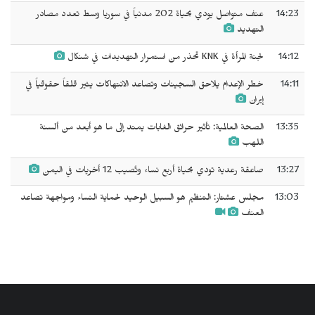
14:23
عنف متواصل يودي بحياة 202 مدنياً في سوريا وسط تعدد مصادر
التهديد
14:12
لجنة المرأة في KNK تحذر من استمرار التهديدات في شنكال
14:11
خطر الإعدام يلاحق السجينات وتصاعد الانتهاكات يثير قلقاً حقوقياً في
إيران
13:35
الصحة العالمية: تأثير حرائق الغابات يمتد إلى ما هو أبعد من ألسنة
اللهب
13:27
صاعقة رعدية تودي بحياة أربع نساء وتُصيب 12 أخريات في اليمن
13:03
مجلس عشتار: التنظيم هو السبيل الوحيد لحماية النساء ومواجهة تصاعد
العنف