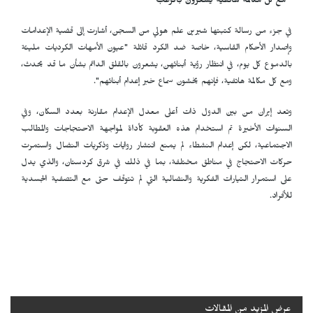
" مع كل مكالمة هاتفية يشعرون بالرعب"
في جزء من رسالة كتبتها شيرين علم هولي من السجن، أشارت إلى قضية الإعدامات
وإصدار الأحكام القاسية، خاصة ضد الكرد قائلة "عيون الأمهات الكرديات مليئة
بالدموع كل يوم، في انتظار رؤية أبنائهن، يشعرون بالقلق الدائم بشأن ما قد يحدث،
ومع كل مكالمة هاتفية، فإنهم يخشون سماع خبر إعدام أبنائهم".
وتعد إيران من بين الدول ذات أعلى معدل الإعدام مقارنة بعدد السكان، وفي
السنوات الأخيرة تم استخدام هذه العقوبة كأداة لمواجهة الاحتجاجات والمطالب
الاجتماعية، لكن إعدام النشطاء لم يمنع انتشار روايات وذكريات النضال واستمرت
حركات الاحتجاج في مناطق مختلفة، بما في ذلك في شرق كردستان، والذي يدل
على استمرار التيارات الفكرية والنضالية التي لم تتوقف حتى مع التصفية الجسدية
للأفراد.
عرض المزيد من المقالات