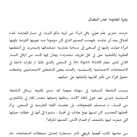
زهرة المقاومة جذر النضال
شرعت شيرين علم هولي، وهي امرأة من قرية ماكو البرية، في مسار المعارضة لهذه
الهياكل بعد أن عاشت وفهمت التمييز الذي كان موجوداً ضد هويتها الكردية وكونها
امرأة حولت وقتها في السجن إلى مساحة لممارسة معتقداتها واستمرت في أنشطتها
الفكرية والكتابية حتى في ظل ظروف محدودة، ويقال إنها كانت من أوائل النساء
اللاتي كتبن شعار
Jin Jiyan Azadî
في السجن والذي طالما تم تكراره لاحقاً في
الاحتجاجات الاجتماعية والسياسية، وتحدث بعض الناشطين الاجتماعيين وناشطات
حقوق المرأة عن تأثير تجاربها وكتاباتها على حياتهم.
وبينت الناشطة النسائية في مهاباد
سيما. ك
مدى تأثيرها برسائل الناشطة
السياسية شيرين علم هولي قائلة "كانت رسائلها وحياتها مصدر إلهام لي وللكثيرين
من النساء، لم تستسلم للضغوطات بل تعلمت اللغة الفارسية في السجن، ورغم
تحمّلها التعذيب كان لديها نهجٌ هادفٌ في الحياة ، مشيرةً إلى أنها في لحظات حياتها
التي شعرت فيها بالضعف أو انعدام الأمان، ألهمتها ذكراها".
من جانبها قالت
كيميا شريفي
(اسم مستعار)، إحدى معتقلات احتجاجات عام