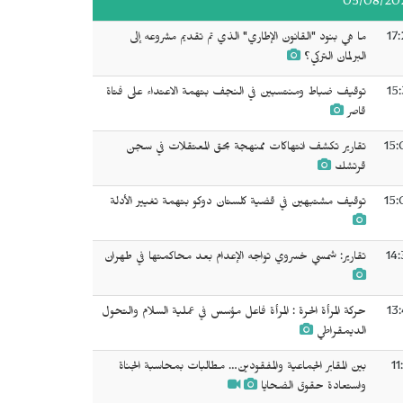
05/08/20
17
ما هي بنود "القانون الإطاري" الذي تم تقديم مشروعه إلى
البرلمان التركي؟
15
توقيف ضباط ومنتسبين في النجف بتهمة الاعتداء على فتاة
قاصر
15:
تقارير تكشف انتهاكات ممنهجة بحق المعتقلات في سجن
قرتشك
15:
توقيف مشتبهين في قضية كلستان دوكو بتهمة تغيير الأدلة
14:
تقارير: شمسي خسروي تواجه الإعدام بعد محاكمتها في طهران
13
حركة المرأة الحرة : المرأة فاعل مؤسس في عملية السلام والتحول
الديمقراطي
11
بين المقابر الجماعية والمفقودين… مطالبات بمحاسبة الجناة
واستعادة حقوق الضحايا