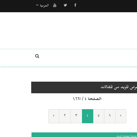
العربية
رض المزيد من المقالات
الصفحة ٤ / ١٬٦٦١
‹
٢
٣
٤
٥
٦
›