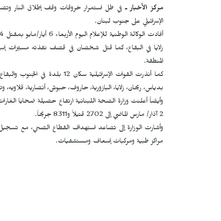
مركز الأخبار ـ
في ظل استمرار خروقات وقف إطلاق النار وتصاع
الإسرائيلي على جنوب لبنان.
زلايا في البقاع، كما قتل شخصان في قصف نفذته مسيّرات إس
المنطقة.
كما أنذرت القوات الإسرائيلية سكان
بدياس، ريحان، زلايا، البازورية، حاروف، حبوش، أنصارية، قلاويه، ودير
2 آذار/ مارس الماضي إلى 2702 قتيلاً و8311 جريحاً.
مراكز طبية ومركبات إسعاف ومستشفيات.