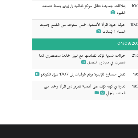
10:
إغلاقات جديدة تطال مراكز ثقافية في إيران وسط تصاعد
القيود
10:
حركة حرية المرأة الأفغانية: خمس سنوات من القمع وصوت
النساء لم يُسكت
04/08/20
21:
حركات نسوية تؤكد تضامنها مع ليلى خالد: ستنتصرين كما
انتصرتِ في ميادين النضال
19
تفشٍ متسارع للإيبولا يرفع الوفيات إلى 1707 شرق الكونغو
18:
ندوة في كويه تؤكد على أهمية تعزيز دور المرأة والحد من
العنف المنزلي