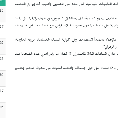
26
د المواجهات الميدانية، قتل عدد من المدنيين وأصيب آخرون في القصف
:25
أفادت الوكالة الوطنية للإعلام اليوم الأربعاء 6 أيار/مايو بمقتل 4 مدنيين بينهم نساء وأطفال، إضافة إلى 3 جرحى، في غارة إسرائيلية على بلدة
رائيلية على بلدة ميفدون جنوب البلاد، تزامن مع قصف مدفعي استهدف
:37
 12 بلدة في الجنوب والبقاع بالإخلاء تمهيداً لاستهدافها وهي "كوثرية السياد، الغسانية، مزرعة الداودية،
09
 الزهراني".
وأيضاً أعلنت وزارة الصحة اللبنانية ارتفاع حصيلة ضحايا الغارات خلال الساعات الـ24 الماضية إلى 17 قتيلاً، ما يرفع إجمالي عدد الضحايا منذ
05
وأشارت الوزارة إلى تصاعد استهداف القطاع الصحي، مع تسجيل 132 اعتداءً على فرق الإسعاف والإنقاذ، أسفرت عن سقوط ضحايا وتدمير
39
:47
:16