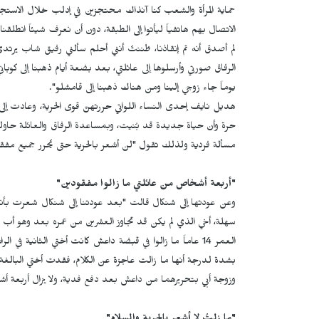
حماية المرأة والشعب كنا آنذاك محتجزين في إدلب خلال الاستج
الاتصال بهم هاتفياً ليأتوا إلى الطبقة، دون أن نعرف شيئاً انطلقنا 
لم أصدق أنه تم إنقاذنا، ظننتُ أنني أحلم سألني رفيق شاب يرت
يوماً جاء زوجي إلينا ومن هناك ذهبنا إلى قامشلو".
هديل نايف إحدى النساء اللواتي حررتهنّ قوى الحرية، وعادت
حرة وأن حياة جديدة قد بُنيت، وبمساعدة الرفاق والعائلة حاولت
مسألة فردية ولذلك تقول "لن أشعر بالحرية حتى يُحرر جميع مفقو
"أربعة أشخاص من عائلتي ما زالوا مفقودين"
وعن عودتها إلى شنكال قالت "بعد عودتنا إلى شنكال شعرت بأنني 
سهلة، أخي الذي لم يكن قد تجاوز العشرين من عمره بعد وهو أب ل
العمر 14 عاماً ما زالوا في قبضة داعش كانت أختي الثانية ف
وزوجة أبي بتحريرهما من داعش بعد دفع فدية، ولا يزال أربعة 