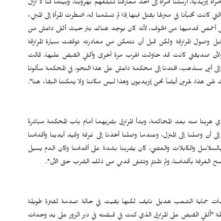
ة إيزيدية، أرسلنا امرأة إلى أحد معارفنا لتبلغهم بهروبنا، وبينما كنا لا نزال
كانت تخبأنا في منزلها بقتل ابنها إذا لم تسلمنا له، اضطرت المرأة إلى المجيء
ا إلى أخمص قدميها من الخوف، لأنه كان يوجد هناك بئر حيث ألقى داعش من
 قبل وصول المرتزقة ولكن قبل أن نتمكن من مغادرته توقفت سيارة المرتزقة
رة، ولأن صديقتي كانت قد حاولت الهرب مرة أخرى وألقي القبض عليها، قالت
 إلى أين سنذهب، اقتدنا إلى محكمة داعش على هذا النحو، في المحكمة سألونا
ن هذا، لهربن أيضاً نحن إيزيديون وهذا ليس مكاننا ولا يمكننا البقاء هنا".
هربتا منه بعد المحاكمة، وبدأ المرتزق بضربهما أمام باب المحكمة مباشرةً
أن وصلنا إلى المنزل، وعندما وصلنا أخذنا إلى غرفة وقيد أيدينا وأقدامنا
 بالسلاسل والكابلات والعصي، كان يضربنا بشدة على أقدامنا وكان الدم يسيل
سح الغرفة بأقدامنا، ولم تلتئم وتشفى قدمي من ذلك الضرب حتى الآن".
دات حماية الشعب هديل نايف لكنها بقيت في حالة صدمة لفترة طويلة
لة "أُلقي القبض على المرتزق الذي كنت في قبضته في دير الزور على يد وحدات