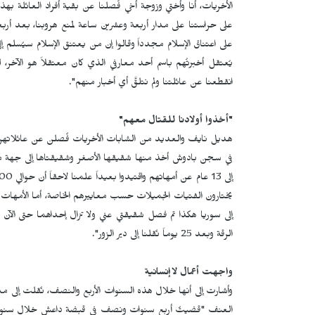
الأخريات، أنا وأختي وزوجة أخي فُصلنا عن بقية أفراد العائلة بهذه
على حراستنا على مدار أربعة وعشرين ساعة لمنع هروبنا، بعد أرب
على اعتناق الإسلام مجدداً وقالوا إن من يعتنق الإسلام سيُسلم إ
يُعتقل أخبرتُهم باسم أحد معارفي الذي كان معتقلاً هو الآخر
انقطعنا عن عائلتنا ولم نتلقَّ أي أخبار منهم".
"أخذوا أولادنا للقتال معهم"
هديل نايف والعديد من الشابات الأخريات فُصلن عن عائلاتهن ب
يختارون الفتيات الجميلات حسب معاييرهم الخاصة، أما الأمهات ال
إلى سوريا هكذا تم فصل شقيقتي عني ولا تزال إحداهما حتى الآن ف
الرقة وبعد 25 يوماً نُقلنا إلى دير الزور".
واجهت أعمال لاإنسانية
وأشارت إلى أنها خلال هذه السنوات الأربع والنصف، نُقلت إلى 
العنف "قضيتُ أربع سنوات ونصف في قبضة داعش خلال سنوات الأس