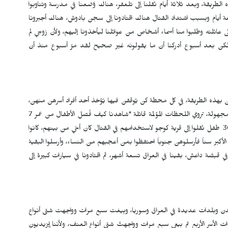
 الطريقة، وبعد ثلاثة أيام نُقلنا إلى تلعفر، هناك وُضعنا في مدرسة وتناوبوا
عة أيام وبسبب اشتداد القتال هناك اقتادونا إلى سجن بادوش، هناك أجبرونا
لى عائلته وطلبوا منا أسماء أشخاص من عوائلنا ليأخذونا إليهم، ولأن زوجي لم
، لكن بعد أسبوع أدركنا أن ما يقولونه غير صحيح لقد مرّ أسبوع منذ أن
هذه الطريقة، في كل محطة كن يُوقفن فيها يُؤخذ أحد أفراد أسرهن منهن،
في سجن بادوش أخذ منها شقيقها الأصغر وشقيقتاها إلى جهة مجهولة، تروي اللحظات المؤلمة قائلة "شاهدنا كيف فُصل الأطفال من عمر 7
إلى 13 عام عن أمهاتهم واقتيدوا بعيداً علمنا لاحقاً أن حوالي 300 طفل نُقلوا إلى قرية كوجو لاستخدامهم في القتال كان أخي من بينهم، كانوا
أكبر سناً فأرسلوهن جنوباً احتفظوا بمن أعجبهم من النساء، وأرسلوا البقية
ي قبضة داعش، بقينا في العراق تسعة أشهر، ثم اقتادونا في سيارات كبيرة إلى
مدن وبلدات عديدة في العراق وسوريا، وبِيعَت سبع مرات وواجهت شتى أنواع
ر الأربع تم بيعي سبع مرات وواجهتُ شتى أنواع العنف، ولأننا إيزيديون