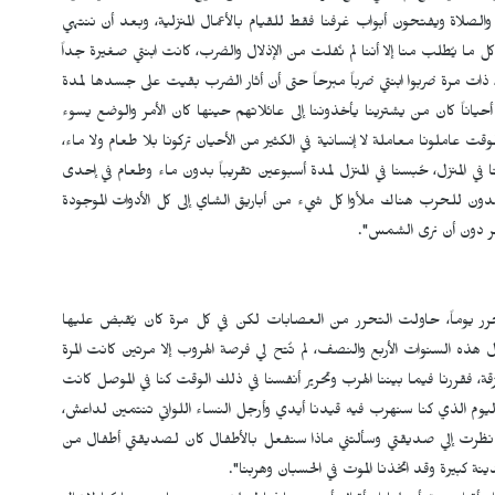
صيام والصلاة ويفتحون أبواب غرفنا فقط للقيام بالأعمال المنزلية، وبعد أن ننتهي
كل ما يُطلب منا إلا أننا لم نُفلت من الإذلال والضرب، كانت ابنتي صغيرة جداً
ذات مرة ضربوا ابنتي ضرباً مبرحاً حتى أن أثار الضرب بقيت على جسدها لمدة
، أحياناً كان من يشترينا يأخذوننا إلى عائلاتهم حينها كان الأمر والوضع يسوء
قت عاملونا معاملة لا إنسانية في الكثير من الأحيان تركونا بلا طعام ولا ماء،
 في المنزل، حُبسنا في المنزل لمدة أسبوعين تقريباً بدون ماء وطعام في إحدى
دون للحرب هناك ملأوا كل شيء من أباريق الشاي إلى كل الأدوات الموجودة
هر دون أن نرى الشمس".
رر يوماً، حاولت التحرر من العصابات لكن في كل مرة كان يُقبض عليها
لسنوات الأربع والنصف، لم تُتح لي فرصة الهروب إلا مرتين كانت المرة
قة، فقررنا فيما بيننا الهرب وتحرير أنفسنا في ذلك الوقت كنا في الموصل كانت
ي اليوم الذي كنا سنهرب فيه قيدنا أيدي وأرجل النساء اللواتي تنتمين لداعش،
تنا نظرت إلي صديقتي وسألتني ماذا سنفعل بالأطفال كان لصديقتي أطفال من
كبيرة وقد اتخذنا الموت في الحسبان وهربنا".