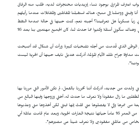
واب اعترف المرتزق بوجود نساء إيزيديات محتجزات لديه، طلب منه الرفاق
أنا وابنتي ووصلنا إلى منبج، هناك استقبلنا المقاتلين والمقاتلات عندما رأيتُهم
دي زياً عسكرياً هل تعرفيننا؟ أجبته نعم، كنت حينها في حالة صدمة التقط
الرفاق صورتي وأرسلوها إلى عائلتي، بعد بضعة أيام ذهبنا إلى كوباني وهناك سألوني أسئلة وكتبوا عما حدث لنا، كان الجميع مهتمين بنا بعد 16
 إلى الوطن الذي قُدمت من أجله تضحيات كبيرة ورأت أن شنكال قد أصبحت
 مداواة جراح تلك الأيام المؤلمة، أدركت هديل نايف حينها أن الحرية ليست
دينا".
ولدت من جديد، أدركتُ أننا تحررنا بالفعل، لم تكن الأمور التي مررنا بها
طفلين ما زال مفقوداً ولا نعرف ما حدث له، أختي وزوجها وابنها البالغ من
ي الرابعة من عمرها وكي لا يفصلوها عني قلتُ إنها ابنتي لكن أخذوها مني وعذبوها
بشدة لدرجة أنها ما زالت عاجزة عن الكلام، فقدت أختي البالغة من العمر 16 عاماً حياتها نتيجة الغارات الجوية، وبعد عام قامت عائلة أمي
أشخاص من عائلتي مفقودين ولا نعرف شيئاً عن مصيرهم".