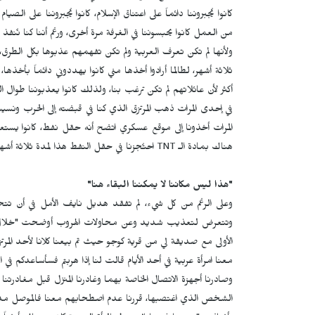
كانوا يُجبروننا دائماً على اعتناق الإسلام، كانوا يُجبروننا على ال
من العمل كانوا يحبسوننا في الغرفة مرة أخرى، ورغم أننا كنا نُنفذ 
ولأنها لم تكن تعرف العربية ولم تكن تفهمهم عذبوها بكل الطرق، 
ثلاثة أشهر، لطالما أرادوا أخذها مني كانوا يهددوني دائماً بأخذها
أكثر لأن عائلاتهم لم تكن ترغب بنا، ولذلك كانوا يعذبوننا طوال الو
في إحدى المرات ذهب المرتزق الذي كنا في قبضته إلى الحرب ونسينا
المرات أخذونا إلى موقع عسكري اتضح أنه حقل نفط، كانوا يستع
هناك بمادة الـ
TNT
احتُجزنا في حقل النفط هذا لمدة ثلاثة أش
"هذا ليس مكاننا لا يمكننا البقاء هنا"
وعلى الرغم من كل شيء، لم تفقد هديل نايف الأمل في أن تتح
وتتعرض لتعذيب شديد وعن محاولات الهروب أوضحت "خلال هذه ا
الأولى مع صديقة لي من قرية كوجو حيث تم بيعنا كلانا لأحد المرتز
معنا امرأة عربية في أحد الأيام قالت لنا إذا هربتم فسأساعدكم ف
وصادرنا أجهزة الاتصال الخاصة بهما وغادرنا المنزل قبل مغادر
الشخص الذي اغتصبها، قررنا عدم اصطحابهم معنا فالموصل مدينة 