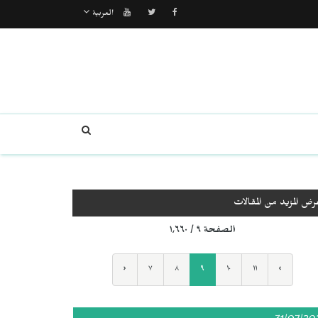
العربية
رض المزيد من المقالات
الصفحة ٩ / ١٬٦٦٠
‹
٧
٨
٩
١٠
١١
›