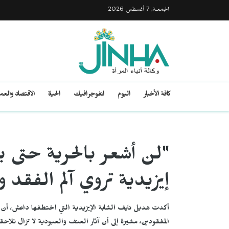
الجمعـة, 7 أغسطس 2026
كافة الأخبار
اليوم
انفوجرافيك
الحياة
الاقتصاد والع
"لن أشعر بالحرية حتى يع
إيزيدية تروي آلم الفقد و
أكدت هديل نايف الشابة الإيزيدية التي اختطفها داعش، أن الح
المفقودين، مشيرة إلى أن آثار العنف والعبودية لا تزال تلاح