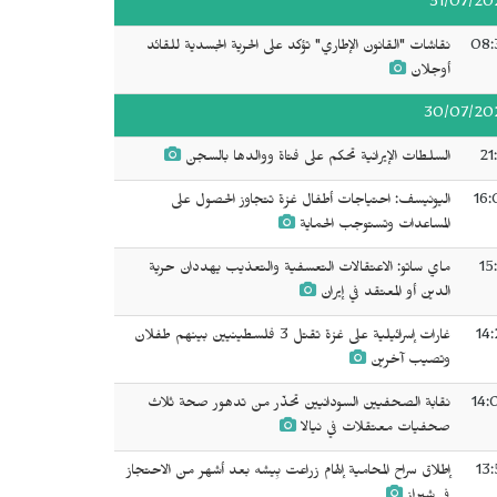
31/07/20
08:
نقاشات "القانون الإطاري" تؤكد على الحرية الجسدية للقائد
أوجلان
30/07/20
21
السلطات الإيرانية تحكم على فتاة ووالدها بالسجن
16:
اليونيسف: احتياجات أطفال غزة تتجاوز الحصول على
المساعدات وتستوجب الحماية
15
ماي ساتو: الاعتقالات التعسفية والتعذيب يهددان حرية
الدين أو المعتقد في إيران
14:
غارات إسرائيلية على غزة تقتل 3 فلسطينيين بينهم طفلان
وتصيب آخرين
14:
نقابة الصحفيين السودانيين تحذّر من تدهور صحة ثلاث
صحفيات معتقلات في نيالا
13:
إطلاق سراح المحامية إلهام زراعت بِيشه بعد أشهر من الاحتجاز