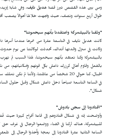
الأيام ليس سهلاً على من مرّ بها، ولا حتى على من يستمع إليها.
ومن بين هذه القصص تبرز قصة
هديل نايف
، وهي شابة إيزيد
طوال أربع سنوات ونصف، حيث واجهت خلالها أهوالاً يصعب تخي
"وثقنا بالبيشمركة واعتقدنا بأنهم سيحموننا"
كانت هديل نايف في التاسعة عشرة من عمرها عندما أسرها داع
وكانت في منزل والدتها أنداك، تحدثت لوكالتنا عن يوم حدوث ال
بالبيشمركة وكنا نعتقد بأنهم سيحموننا، لهذا السبب لم نهرب 
بالفعل وقاوم أهالي كرزرك داعش بكل قوتهم وإمكانياتهم، من 
الجبال، كنا حوالي 20 شخصاً من عائلتنا، ولأننا لم 
في الساعة التاسعة صباحاً دخل داعش شنكال وقبل حلول الساعة ال
شنكال".
"اقتادونا إلى سجن بادوش"
وأوضحت إنه في شنكال اقتادوهم إلى قاعة أفراح كبيرة حيث فُص
للبيشمركة، هناك تُركنا في الفناء ووضعوا الرجال في غرف حتى لا ي
الساعة الثانية عشرة اقتادونا إلى بعجة وأُخذوا الرجال إلى ت