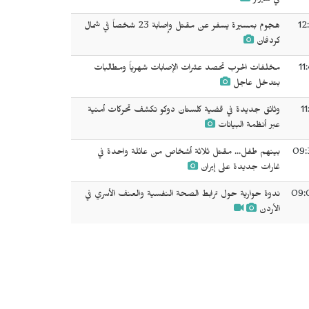
في شيراز
12
هجوم بمسيرة يسفر عن مقتل وإصابة 23 شخصاً في شمال
كردفان
11
مخلفات الحرب تحصد عشرات الإصابات شهرياً ومطالبات
بتدخل عاجل
11
وثائق جديدة في قضية كلستان دوكو تكشف تحركات أمنية
عبر أنظمة البيانات
09:
بينهم طفل... مقتل ثلاثة أشخاص من عائلة واحدة في
غارات جديدة على إيران
09:
ندوة حوارية حول ترابط الصحة النفسية والعنف الأسري في
الأردن