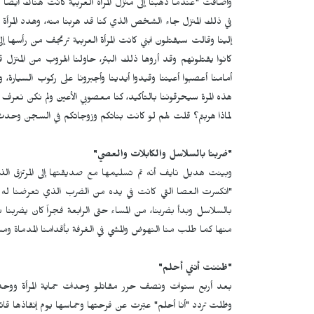
وأضافت "عندما ذهبنا إلى منزل المرأة العربية كانت هناك أيضاً امرأ
في ذلك المنزل جاء الشخص الذي كنا قد هربنا منه، وهدد المرأة التي 
إلينا وقالت سيقتلون ابني كانت المرأة العربية ترتجف من رأسه
كانوا يقتلونهم وقد أروها ذلك البئر، حاولنا الهروب من المنزل
أمامنا أعصبوا أعيننا وقيدوا أيدينا وأجبرونا على ركوب السيا
هذه المرة سيحرقوننا بالتأكيد، كنا معصوبي الأعين ولم نكن نعرف
لماذا هربتم؟ قلت لهم لو كانت بناتكم وزوجاتكم في السجن وحدث له
"ضربنا بالسلاسل والكابلات والعصي"
وبينت هديل نايف أنه تم تسليمها مع صديقتها إلى المرتزق الذي 
"انكسرت العصا التي كانت في يده من الضرب الذي تعرضنا له إلى 
بالسلاسل وبدأ بضربنا، من المساء حتى الرابعة فجراً كان يضربنا
منها كما طلب منا النهوض والمشي في الغرفة بأقدامنا المدماة وم
"ظننت أنني أحلم"
بعد أربع سنوات ونصف حرر مقاتلو وحدات حماية المرأة ووح
وظلت تردد "أنا أحلم" عبّرت عن فرحتها وحماسها يوم إنقاذها قائ