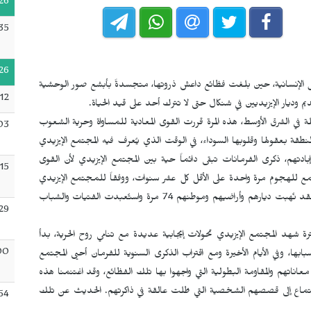
26
35
26
2014 كيوم أسود في سجل الإنسانية، حين بلغت فظائع داعش ذروتها، متجسدةً بأبشع صور الوحشية
:12
م وديار الإيزيديين في شنكال حتى لا تترك أحد على قيد الحياة.
 في الشرق الأوسط، هذه المرة قررت القوى المعادية للمساواة وحرية الشعوب
03
منطقة بعقولها وقلوبها السوداء، في الوقت الذي يُعرف فيه المجتمع الإيزيدي
دتهم، ذكرى الفرمانات تبقى دائماً حية بين المجتمع الإيزيدي لأن القوى
:15
مع للهجوم مرة واحدة على الأقل كل عشر سنوات، ووفقاً للمجتمع الإيزيدي
فقد تعرضوا لـ 74 فرماناً، لكن في الواقع العدد أكبر من ذلك، لقد نُهبت ديارهم وأراضيهم وموطنهم 74 مرة واستُعبدت الفتيات والشباب
29
ى فرمان عام 2014 وخلال هذه الفترة شهد المجتمع الإيزيدي تحولات إيجابية عديدة مع تنامي روح الحرية، بدأ
00
بها، وفي الأيام الأخيرة ومع اقتراب الذكرى السنوية للفرمان أحيى المجتمع
ناتهم والمقاومة البطولية التي واجهوا بها تلك الفظائع، وقد اغتنمنا هذه
الاستماع إلى قصصهم الشخصية التي ظلت عالقة في ذاكرتهم. الحديث عن تلك
54