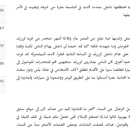
ية اختطفها داعش عندما كانت في التاسعة عشرة من عمرها، وبقيت في الأسر
:15
لها.
:47
ش ولديها ابنة تبلغ من العمر عام وثلاثة أشهر، تنحدر من قرية كرزرك
:17
فرمان وما شهدته قائلة "كنا قد سمعنا أن داعش يهاجم الناس لكننا وثقنا
حتى هاجم داعش كرزرك في الساعة الثانية فجراً، كانت البيشمركة قد فرت
ناحية أخرى كان الناس يغادرون كرزرك متجهين نحو المنحدرات للوصول إلى
39
نكن نملك سيارة انطلقنا سيراً على الأقدام انطلق آلاف الأشخاص في حالة يأس وتوتر مثلنا،
حادية عشرة أمسكوا بنا على الطريق الوعر ووضعونا في سيارات وأعادونا إلى
05
ل الرجال عن النساء "آخر ما اقتادونا إليه من هناك كان إلى موقع سابق
هربوا، قالوا لنا إذا اعتنقتم الإسلام فلن نفعل بكم شيئاً، في تلك الليلة في
لعفر والموصل، هناك فُصلت الشابات وبعض الفتيات الأصغر سناً عن النساء