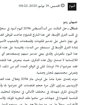
اليوم
الخميس, 31 يوليو 2025, 09:22
جيهان زمو
شنكال ـ
حل الثالث من آب/أغسطس 
في قلب الشرق الأوسط، ففي هذا التاريخ المشؤوم هاجمت الموطن القدي
بُني نهج داعش على تدمير المكونات والمعتقدات والشعوب الأصيلة
إعادة الشرق الأوسط إلى مستنقع من الدماء، والهيمنة على هذه ال
هذا اليوم بالفرمان والذي يعني تدمير دينهم ومعتقدهم أي إبا
اللاإنسانية لا تسمح بزوال هذه الذكرى، حيث يتعرض هذا المجت
وتعرض مجتمعهم لمجازر وحشية.
مرّت إحدى عشرة عاماً عل
الإيزيديين يدركون لأول مرة حجم الهجمات التي تعرضوا لها وأسبا
الإيزيدي ذكرى شهدائه في مختلف الأماكن، في محاولة لتخليد معا
المناسبة للعودة إلى شهادات من عاشوا تلك التجربة المؤلمة، و