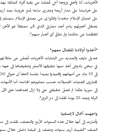
الأخريات، أنا وأختي وزوجة أخي فُصلنا عن بقية أفراد العائلة بهذه
على حراستنا على مدار أربعة وعشرين ساعة لمنع هروبنا، بعد أرب
على اعتناق الإسلام مجدداً وقالوا إن من يعتنق الإسلام سيُسلم إ
يُعتقل أخبرتُهم باسم أحد معارفي الذي كان معتقلاً هو الآخر
انقطعنا عن عائلتنا ولم نتلقَّ أي أخبار منهم".
"أخذوا أولادنا للقتال معهم"
هديل نايف والعديد من الشابات الأخريات فُصلن عن عائلاتهن ب
يختارون الفتيات الجميلات حسب معاييرهم الخاصة، أما الأمهات ال
إلى سوريا هكذا تم فصل شقيقتي عني ولا تزال إحداهما حتى الآن ف
الرقة وبعد 25 يوماً نُقلنا إلى دير الزور".
واجهت أعمال لاإنسانية
وأشارت إلى أنها خلال هذه السنوات الأربع والنصف، نُقلت إلى 
العنف "قضيتُ أربع سنوات ونصف في قبضة داعش خلال سنوات الأس