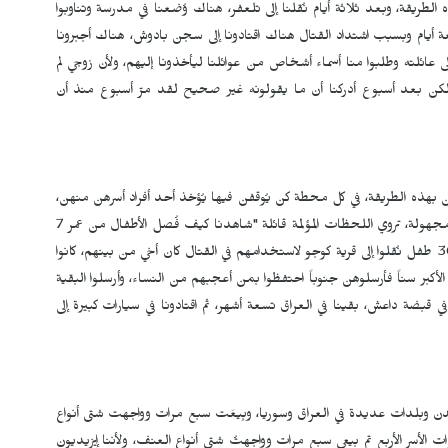
 الطريقة، وبعد ثلاثة أيام نُقلنا إلى تلعفر، هناك وُضعنا في مدرسة وتناوبوا
عة أيام وبسبب اشتداد القتال هناك اقتادونا إلى سجن بادوش، هناك أجبرونا
لى عائلته وطلبوا منا أسماء أشخاص من عوائلنا ليأخذونا إليهم، ولأن زوجي لم
، لكن بعد أسبوع أدركنا أن ما يقولونه غير صحيح لقد مرّ أسبوع منذ أن
هذه الطريقة، في كل محطة كن يُوقفن فيها يُؤخذ أحد أفراد أسرهن منهن،
في سجن بادوش أخذ منها شقيقها الأصغر وشقيقتاها إلى جهة مجهولة، تروي اللحظات المؤلمة قائلة "شاهدنا كيف فُصل الأطفال من عمر 7
إلى 13 عام عن أمهاتهم واقتيدوا بعيداً علمنا لاحقاً أن حوالي 300 طفل نُقلوا إلى قرية كوجو لاستخدامهم في القتال كان أخي من بينهم، كانوا
أكبر سناً فأرسلوهن جنوباً احتفظوا بمن أعجبهم من النساء، وأرسلوا البقية
ي قبضة داعش، بقينا في العراق تسعة أشهر، ثم اقتادونا في سيارات كبيرة إلى
مدن وبلدات عديدة في العراق وسوريا، وبِيعَت سبع مرات وواجهت شتى أنواع
ر الأربع تم بيعي سبع مرات وواجهتُ شتى أنواع العنف، ولأننا إيزيديون