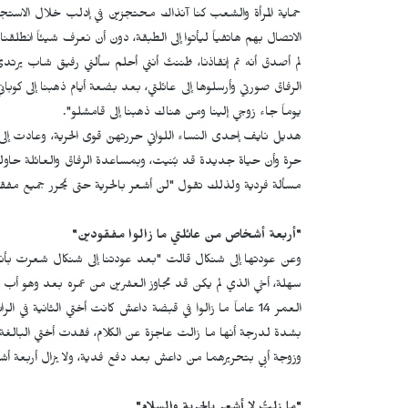
حماية المرأة والشعب كنا آنذاك محتجزين في إدلب خلال الاستج
الاتصال بهم هاتفياً ليأتوا إلى الطبقة، دون أن نعرف شيئاً انطلقنا 
لم أصدق أنه تم إنقاذنا، ظننتُ أنني أحلم سألني رفيق شاب يرت
يوماً جاء زوجي إلينا ومن هناك ذهبنا إلى قامشلو".
هديل نايف إحدى النساء اللواتي حررتهنّ قوى الحرية، وعادت
حرة وأن حياة جديدة قد بُنيت، وبمساعدة الرفاق والعائلة حاولت
مسألة فردية ولذلك تقول "لن أشعر بالحرية حتى يُحرر جميع مفقو
"أربعة أشخاص من عائلتي ما زالوا مفقودين"
وعن عودتها إلى شنكال قالت "بعد عودتنا إلى شنكال شعرت بأنني 
سهلة، أخي الذي لم يكن قد تجاوز العشرين من عمره بعد وهو أب ل
العمر 14 عاماً ما زالوا في قبضة داعش كانت أختي الثانية ف
وزوجة أبي بتحريرهما من داعش بعد دفع فدية، ولا يزال أربعة 