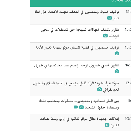
05/08/20
15
توقيف ضباط ومنتسبين في النجف بتهمة الاعتداء على فتاة
قاصر
15:
تقارير تكشف انتهاكات ممنهجة بحق المعتقلات في سجن
قرتشك
15:
توقيف مشتبهين في قضية كلستان دوكو بتهمة تغيير الأدلة
14:
تقارير: شمسي خسروي تواجه الإعدام بعد محاكمتها في طهران
13
حركة المرأة الحرة : المرأة فاعل مؤسس في عملية السلام والتحول
الديمقراطي
11
بين المقابر الجماعية والمفقودين… مطالبات بمحاسبة الجناة
واستعادة حقوق الضحايا
10:
إغلاقات جديدة تطال مراكز ثقافية في إيران وسط تصاعد
القيود