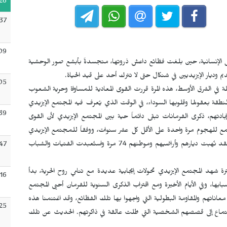
26
:37
09
2014 كيوم أسود في سجل الإنسانية، حين بلغت فظائع داعش ذروتها، متجسدةً بأبشع صور الوحشية
م وديار الإيزيديين في شنكال حتى لا تترك أحد على قيد الحياة.
05
 في الشرق الأوسط، هذه المرة قررت القوى المعادية للمساواة وحرية الشعوب
منطقة بعقولها وقلوبها السوداء، في الوقت الذي يُعرف فيه المجتمع الإيزيدي
39
دتهم، ذكرى الفرمانات تبقى دائماً حية بين المجتمع الإيزيدي لأن القوى
مع للهجوم مرة واحدة على الأقل كل عشر سنوات، ووفقاً للمجتمع الإيزيدي
فقد تعرضوا لـ 74 فرماناً، لكن في الواقع العدد أكبر من ذلك، لقد نُهبت ديارهم وأراضيهم وموطنهم 74 مرة واستُعبدت الفتيات والشباب
:47
ى فرمان عام 2014 وخلال هذه الفترة شهد المجتمع الإيزيدي تحولات إيجابية عديدة مع تنامي روح الحرية، بدأ
:16
بها، وفي الأيام الأخيرة ومع اقتراب الذكرى السنوية للفرمان أحيى المجتمع
ناتهم والمقاومة البطولية التي واجهوا بها تلك الفظائع، وقد اغتنمنا هذه
25
الاستماع إلى قصصهم الشخصية التي ظلت عالقة في ذاكرتهم. الحديث عن تلك