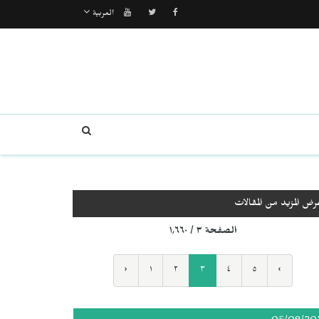
العربية
رض المزيد من المقالات
الصفحة ٣ / ١٬٦٦٠
‹
١
٢
٣
٤
٥
›