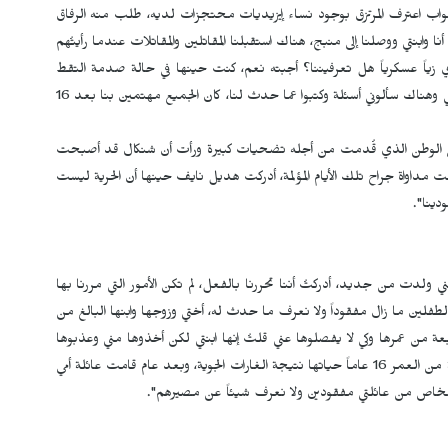
واب اعترف المرتزق بوجود نساء إيزيديات محتجزات لديه، طلب منه الرفاق
أنا وابنتي ووصلنا إلى منبج، هناك استقبلنا المقاتلين والمقاتلات عندما رأيتُهم
دي زياً عسكرياً هل تعرفيننا؟ أجبته نعم، كنت حينها في حالة صدمة التقط
الرفاق صورتي وأرسلوها إلى عائلتي، بعد بضعة أيام ذهبنا إلى كوباني وهناك سألوني أسئلة وكتبوا عما حدث لنا، كان الجميع مهتمين بنا بعد 16
 إلى الوطن الذي قُدمت من أجله تضحيات كبيرة ورأت أن شنكال قد أصبحت
 مداواة جراح تلك الأيام المؤلمة، أدركت هديل نايف حينها أن الحرية ليست
دينا".
ولدت من جديد، أدركتُ أننا تحررنا بالفعل، لم تكن الأمور التي مررنا بها
طفلين ما زال مفقوداً ولا نعرف ما حدث له، أختي وزوجها وابنها البالغ من
ي الرابعة من عمرها وكي لا يفصلوها عني قلتُ إنها ابنتي لكن أخذوها مني وعذبوها
بشدة لدرجة أنها ما زالت عاجزة عن الكلام، فقدت أختي البالغة من العمر 16 عاماً حياتها نتيجة الغارات الجوية، وبعد عام قامت عائلة أمي
أشخاص من عائلتي مفقودين ولا نعرف شيئاً عن مصيرهم".