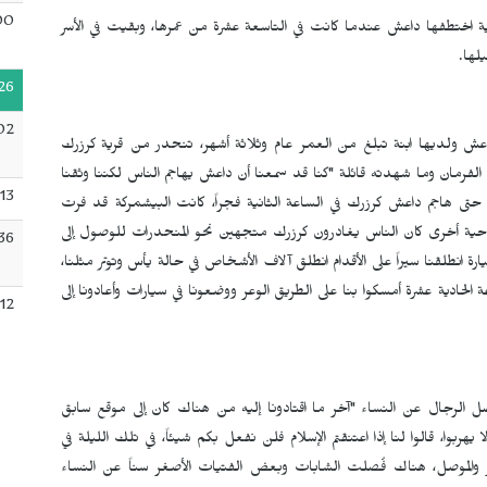
00
ية اختطفها داعش عندما كانت في التاسعة عشرة من عمرها، وبقيت في الأسر
لها.
26
02
ش ولديها ابنة تبلغ من العمر عام وثلاثة أشهر، تنحدر من قرية كرزرك
فرمان وما شهدته قائلة "كنا قد سمعنا أن داعش يهاجم الناس لكننا وثقنا
:13
حتى هاجم داعش كرزرك في الساعة الثانية فجراً، كانت البيشمركة قد فرت
ناحية أخرى كان الناس يغادرون كرزرك متجهين نحو المنحدرات للوصول إلى
36
نكن نملك سيارة انطلقنا سيراً على الأقدام انطلق آلاف الأشخاص في حالة يأس وتوتر مثلنا،
حادية عشرة أمسكوا بنا على الطريق الوعر ووضعونا في سيارات وأعادونا إلى
:12
ل الرجال عن النساء "آخر ما اقتادونا إليه من هناك كان إلى موقع سابق
هربوا، قالوا لنا إذا اعتنقتم الإسلام فلن نفعل بكم شيئاً، في تلك الليلة في
لعفر والموصل، هناك فُصلت الشابات وبعض الفتيات الأصغر سناً عن النساء