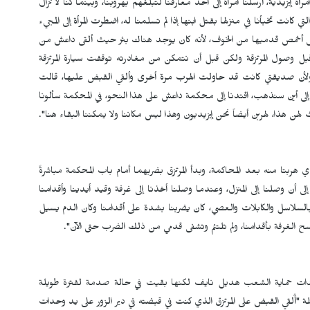
ة إيزيدية، أرسلنا امرأة إلى أحد معارفنا لتبلغهم بهروبنا، وبينما كنا لا نزال
كانت تخبأنا في منزلها بقتل ابنها إذا لم تسلمنا له، اضطرت المرأة إلى المجيء
ا إلى أخمص قدميها من الخوف، لأنه كان يوجد هناك بئر حيث ألقى داعش من
 قبل وصول المرتزقة ولكن قبل أن نتمكن من مغادرته توقفت سيارة المرتزقة
رة، ولأن صديقتي كانت قد حاولت الهرب مرة أخرى وألقي القبض عليها، قالت
 إلى أين سنذهب، اقتدنا إلى محكمة داعش على هذا النحو، في المحكمة سألونا
ن هذا، لهربن أيضاً نحن إيزيديون وهذا ليس مكاننا ولا يمكننا البقاء هنا".
هربتا منه بعد المحاكمة، وبدأ المرتزق بضربهما أمام باب المحكمة مباشرةً
أن وصلنا إلى المنزل، وعندما وصلنا أخذنا إلى غرفة وقيد أيدينا وأقدامنا
 بالسلاسل والكابلات والعصي، كان يضربنا بشدة على أقدامنا وكان الدم يسيل
سح الغرفة بأقدامنا، ولم تلتئم وتشفى قدمي من ذلك الضرب حتى الآن".
دات حماية الشعب هديل نايف لكنها بقيت في حالة صدمة لفترة طويلة
لة "أُلقي القبض على المرتزق الذي كنت في قبضته في دير الزور على يد وحدات