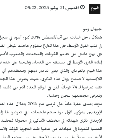
اليوم
الخميس, 31 يوليو 2025, 09:22
جيهان زمو
شنكال ـ
حل الثالث من آب/أغسطس 
في قلب الشرق الأوسط، ففي هذا التاريخ المشؤوم هاجمت الموطن القدي
بُني نهج داعش على تدمير المكونات والمعتقدات والشعوب الأصيلة
إعادة الشرق الأوسط إلى مستنقع من الدماء، والهيمنة على هذه ال
هذا اليوم بالفرمان والذي يعني تدمير دينهم ومعتقدهم أي إبا
اللاإنسانية لا تسمح بزوال هذه الذكرى، حيث يتعرض هذا المجت
وتعرض مجتمعهم لمجازر وحشية.
مرّت إحدى عشرة عاماً عل
الإيزيديين يدركون لأول مرة حجم الهجمات التي تعرضوا لها وأسبا
الإيزيدي ذكرى شهدائه في مختلف الأماكن، في محاولة لتخليد معا
المناسبة للعودة إلى شهادات من عاشوا تلك التجربة المؤلمة، و