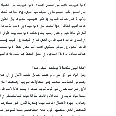
كانوا يُجبروننا دائماً على اعتناق الإسلام، كانوا يُجبروننا على ال
من العمل كانوا يحبسوننا في الغرفة مرة أخرى، ورغم أننا كنا نُنفذ 
ولأنها لم تكن تعرف العربية ولم تكن تفهمهم عذبوها بكل الطرق، 
ثلاثة أشهر، لطالما أرادوا أخذها مني كانوا يهددوني دائماً بأخذها
أكثر لأن عائلاتهم لم تكن ترغب بنا، ولذلك كانوا يعذبوننا طوال الو
في إحدى المرات ذهب المرتزق الذي كنا في قبضته إلى الحرب ونسينا
المرات أخذونا إلى موقع عسكري اتضح أنه حقل نفط، كانوا يستع
هناك بمادة الـ
TNT
احتُجزنا في حقل النفط هذا لمدة ثلاثة أش
"هذا ليس مكاننا لا يمكننا البقاء هنا"
وعلى الرغم من كل شيء، لم تفقد هديل نايف الأمل في أن تتح
وتتعرض لتعذيب شديد وعن محاولات الهروب أوضحت "خلال هذه ا
الأولى مع صديقة لي من قرية كوجو حيث تم بيعنا كلانا لأحد المرتز
معنا امرأة عربية في أحد الأيام قالت لنا إذا هربتم فسأساعدكم ف
وصادرنا أجهزة الاتصال الخاصة بهما وغادرنا المنزل قبل مغادر
الشخص الذي اغتصبها، قررنا عدم اصطحابهم معنا فالموصل مدينة 