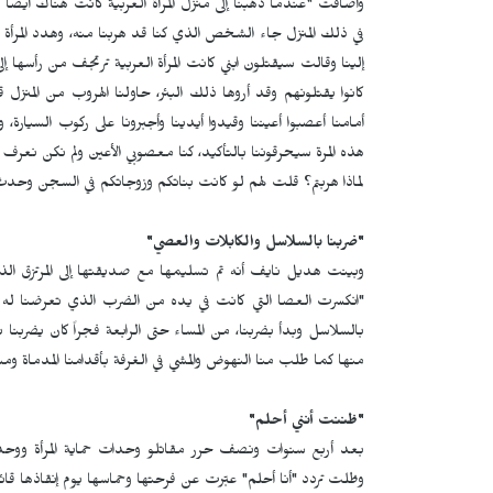
وأضافت "عندما ذهبنا إلى منزل المرأة العربية كانت هناك أيضاً امرأ
في ذلك المنزل جاء الشخص الذي كنا قد هربنا منه، وهدد المرأة التي 
إلينا وقالت سيقتلون ابني كانت المرأة العربية ترتجف من رأسه
كانوا يقتلونهم وقد أروها ذلك البئر، حاولنا الهروب من المنزل
أمامنا أعصبوا أعيننا وقيدوا أيدينا وأجبرونا على ركوب السيا
هذه المرة سيحرقوننا بالتأكيد، كنا معصوبي الأعين ولم نكن نعرف
لماذا هربتم؟ قلت لهم لو كانت بناتكم وزوجاتكم في السجن وحدث له
"ضربنا بالسلاسل والكابلات والعصي"
وبينت هديل نايف أنه تم تسليمها مع صديقتها إلى المرتزق الذي 
"انكسرت العصا التي كانت في يده من الضرب الذي تعرضنا له إلى 
بالسلاسل وبدأ بضربنا، من المساء حتى الرابعة فجراً كان يضربنا
منها كما طلب منا النهوض والمشي في الغرفة بأقدامنا المدماة وم
"ظننت أنني أحلم"
بعد أربع سنوات ونصف حرر مقاتلو وحدات حماية المرأة ووح
وظلت تردد "أنا أحلم" عبّرت عن فرحتها وحماسها يوم إنقاذها قائ