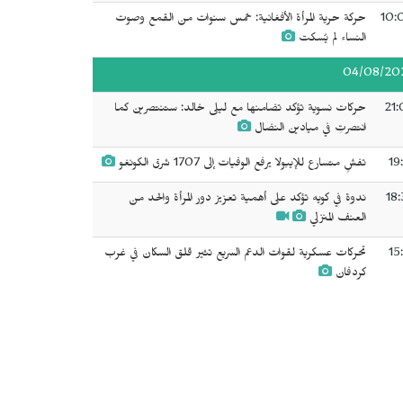
10:
حركة حرية المرأة الأفغانية: خمس سنوات من القمع وصوت
النساء لم يُسكت
04/08/20
21:
حركات نسوية تؤكد تضامنها مع ليلى خالد: ستنتصرين كما
انتصرتِ في ميادين النضال
19
تفشٍ متسارع للإيبولا يرفع الوفيات إلى 1707 شرق الكونغو
18:
ندوة في كويه تؤكد على أهمية تعزيز دور المرأة والحد من
العنف المنزلي
15
تحركات عسكرية لقوات الدعم السريع تثير قلق السكان في غرب
كردفان