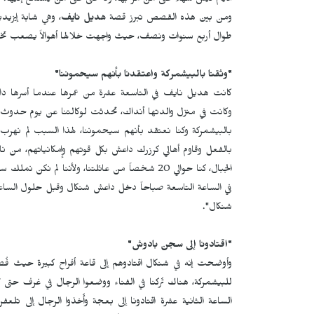
الأيام ليس سهلاً على من مرّ بها، ولا حتى على من يستمع إليها.
ومن بين هذه القصص تبرز قصة
هديل نايف
، وهي شابة إيزيد
طوال أربع سنوات ونصف، حيث واجهت خلالها أهوالاً يصعب تخي
"وثقنا بالبيشمركة واعتقدنا بأنهم سيحموننا"
كانت هديل نايف في التاسعة عشرة من عمرها عندما أسرها داع
وكانت في منزل والدتها أنداك، تحدثت لوكالتنا عن يوم حدوث ال
بالبيشمركة وكنا نعتقد بأنهم سيحموننا، لهذا السبب لم نهرب 
بالفعل وقاوم أهالي كرزرك داعش بكل قوتهم وإمكانياتهم، من 
الجبال، كنا حوالي 20 شخصاً من عائلتنا، ولأننا لم 
في الساعة التاسعة صباحاً دخل داعش شنكال وقبل حلول الساعة ال
شنكال".
"اقتادونا إلى سجن بادوش"
وأوضحت إنه في شنكال اقتادوهم إلى قاعة أفراح كبيرة حيث فُص
للبيشمركة، هناك تُركنا في الفناء ووضعوا الرجال في غرف حتى لا ي
الساعة الثانية عشرة اقتادونا إلى بعجة وأُخذوا الرجال إلى ت