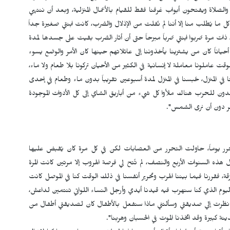
صيام والصلاة ويفتحون أبواب غرفنا فقط للقيام بالأعمال المنزلية، وبعد أن ننتهي
كل ما يُطلب منا إلا أننا لم نُفلت من الإذلال والضرب، كانت ابنتي صغيرة جداً
ذات مرة ضربوا ابنتي ضرباً مبرحاً حتى أن أثار الضرب بقيت على جسدها لمدة
، أحياناً كان من يشترينا يأخذوننا إلى عائلاتهم حينها كان الأمر والوضع يسوء
قت عاملونا معاملة لا إنسانية في الكثير من الأحيان تركونا بلا طعام ولا ماء،
 في المنزل، حُبسنا في المنزل لمدة أسبوعين تقريباً بدون ماء وطعام في إحدى
دون للحرب هناك ملأوا كل شيء من أباريق الشاي إلى كل الأدوات الموجودة
هر دون أن نرى الشمس".
رر يوماً، حاولت التحرر من العصابات لكن في كل مرة كان يُقبض عليها
لسنوات الأربع والنصف، لم تُتح لي فرصة الهروب إلا مرتين كانت المرة
قة، فقررنا فيما بيننا الهرب وتحرير أنفسنا في ذلك الوقت كنا في الموصل كانت
ي اليوم الذي كنا سنهرب فيه قيدنا أيدي وأرجل النساء اللواتي تنتمين لداعش،
تنا نظرت إلي صديقتي وسألتني ماذا سنفعل بالأطفال كان لصديقتي أطفال من
كبيرة وقد اتخذنا الموت في الحسبان وهربنا".