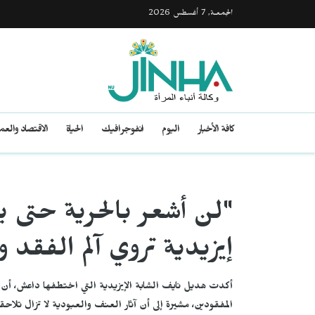
الجمعـة, 7 أغسطس 2026
كافة الأخبار
اليوم
انفوجرافيك
الحياة
الاقتصاد والع
"لن أشعر بالحرية حتى يع
إيزيدية تروي آلم الفقد و
أكدت هديل نايف الشابة الإيزيدية التي اختطفها داعش، أن الح
المفقودين، مشيرة إلى أن آثار العنف والعبودية لا تزال تلاح