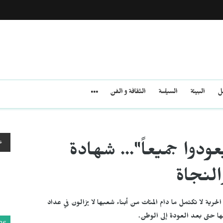
مل
البيئة
السياسة
الثقافة و الفن
ع
ودوا جميعاً"... شهادة
النجاة
رية لا تكتمل ما دام المئات من أبناء شعبها لا يزالون في عداد
قها حتى بعد العودة إلى الوطن.