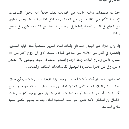
الدمار في البلاد.
وحذرت منظمات دولية وأممية من تحديات تقف حائلاً أمام دخول المساعدات
الإنسانية لأكثر من 30 مليون من العالقين بمناطق الاشتباكات والنازحين الفارين
من النزاع في المدن الآمنة، إضافة إلى المخاطر الناجمة عن القصف الجوي في بعض
المناطق.
ولا يزال النزاع بين الجيش السوداني وقوات الدعم السريع مستمراً منذ قرابة العامين،
وانتشاره في أكثر من 70% من مناطق البلاد، حيث أدى إلى نزوح أكثر من 14
مليون داخل وخارج البلاد، وسط أوضاع إنسانية معقدة، حيث يعيشون بلا مصادر
دخل، وفي ظل قدرة محدودة للوصول للمساعدات الغذائية والصحية.
كما يشهد السودان أوضاعاً كارثياً حيث يواجه قرابة 24.6 مليون شخص، أي حوالي
نصف سكان البلاد انعدام الأمن الغذائي الحاد، في وقت يعاني فيه 27 موقعاً في جميع
أنحاء البلاد أما من المجاعة أو معرضة لخطر المجاعة، في حين يواجه أكثر من ثلث
الأطفال في المناطق الأكثر تضرراً من سوء التغذية الحاد، وهو ما يتجاوز بكثير عتبة
إعلان المجاعة.