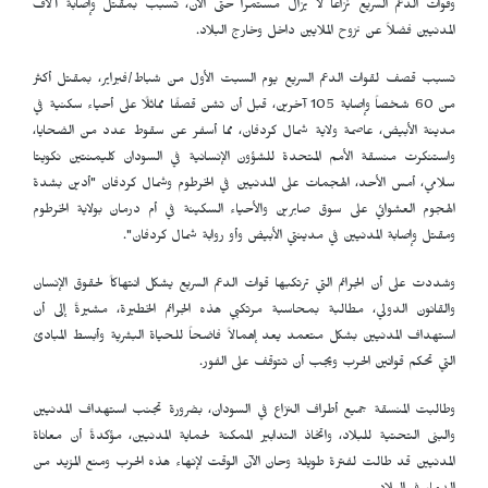
وقوات الدعم السريع نزاعاً لا يزال مستمراً حتى الآن، تسبب بمقتل وإصابة آلاف
المدنيين فضلاً عن نزوح الملايين داخل وخارج البلاد.
تسبب قصف لقوات الدعم السريع يوم السبت الأول من شباط/فبراير، بمقتل أكثر
من 60 شخصاً وإصابة 105 آخرين، قبل أن تشن قصفًا مماثلًا على أحياء سكنية في
مدينة الأبيض، عاصمة ولاية شمال كردفان، مما أسفر عن سقوط عدد من الضحايا،
واستنكرت منسقة الأمم المتحدة للشؤون الإنسانية في السودان كليمنتين نكويتا
سلامي، أمس الأحد، الهجمات على المدنيين في الخرطوم وشمال كردفان "أدين بشدة
الهجوم العشوائي على سوق صابرين والأحياء السكينة في أم درمان بولاية الخرطوم
ومقتل وإصابة المدنيين في مدينتي الأبيض وأو روابة شمال كردفان".
وشددت على أن الجرائم التي ترتكبها قوات الدعم السريع يشكل انتهاكاً لحقوق الإنسان
والقانون الدولي، مطالبة بمحاسبة مرتكبي هذه الجرائم الخطيرة، مشيرةً إلى أن
استهداف المدنيين بشكل متعمد يعد إهمالاً فاضحاً للحياة البشرية وأبسط المبادئ
التي تحكم قوانين الحرب ويجب أن تتوقف على الفور.
وطالبت المنسقة جميع أطراف النزاع في السودان، بضرورة تجنب استهداف المدنيين
والبنى التحتية للبلاد، واتخاذ التدابير الممكنة لحماية المدنيين، مؤكدةً أن معاناة
المدنيين قد طالت لفترة طويلة وحان الآن الوقت لإنهاء هذه الحرب ومنع المزيد من