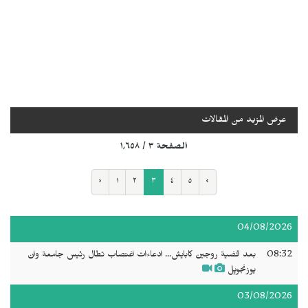
عرض المزيد من المقالات
الصفحة ٣ / ١٬٦٥٨
‹
١
٢
٣
٤
٥
›
04/08/2026
08:32
بعد قضية روجين كابايش... ادعاءات اغتصاب تطال رئيس جامعة وان
يوزنجويِل
03/08/2026