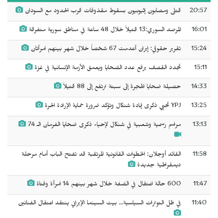
20:57
قتلى ومصابون إثيوبيون بسقوط مقذوفات قرب الحدود مع السودان
16:01
المرصد السوري:13 قتيلاً خلال 48 ساعة في مناطق سورية متفرقة
15:24
تقرير حقوقي: إيران أعدمت 67 شخصاً خلال شهر بينهم امرأتان
15:11
تجدد القصف يرفع عدد الضحايا ويعمق الأزمة الإنسانية في غزة
14:33
حصيلة ضحايا الهجرة إلى سبتة ترتفع إلى 88 قتيلاً
13:25
YPJ تحيي ذكرى إبادة شنكال وتؤكد ضرورة حماية الإرادة الحرة
13:13
مراسم رسمية وشعبية في شنكال لإحياء ذكرى ضحايا الفرمان الـ 74
11:58
القائد أوجلان: الخطوات القانونية المرتقبة قد تفتح الباب أمام مرحلة
ديمقراطية جديدة
11:47
600 حالة اعتقال في الضفة خلال شهر بينهم 14 امرأة وفتاة
11:40
في ظل التوترات السياسية... بيت السينما الإيراني ينتقد اعتقال الفنانين