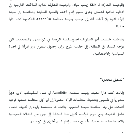
والرئيسة المشاركة لـ
KNK
زينب مراد، والرئيسة المشاركة لدائرة العلاقات الخارجية في
الإدارة الذاتية لشمال وشرق سوريا إلهام أحمد، والنائبة السابقة والناشطة في حركة
المرأة الحرة إيلا آكات آتا، إلى جانب رئيسة منظمة
Azadbûn
الدكتورة كشه دارا
حفيظ.
وتناولت الجلسات أبرز التطورات الجيوسياسية الراهنة في كردستان، والتحديات التي
تواجه النساء في المنطقة، إلى جانب طرح رؤى وحلول لتعزيز دور المرأة في الحياة
السياسية والاجتماعية.
"تمثيل محدود"
وقالت كشه دارا حفيظ رئيسة منظمة
Azadbûn
إن نساء السليمانية أدين دوراً
محورياً في تأسيس وتنشيط منظمات المرأة، مشيرةً إلى أن أول منظمة نسائية كردية
أُنشئت على يد المناضلة حبسة النقيب، وكانت لها مساهمة بارزة في تحريك النساء
داخل المدينة، ومع مرور الوقت، تحول هذا النشاط إلى جزء من الثقافة السياسية
والاجتماعية للسليمانية، وأصبح مصدر إلهام لمدن أخرى في كردستان.