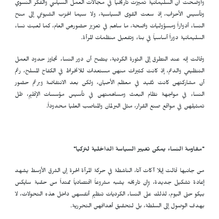
وأوضحت أن السليمانية تميزت تاريخياً في مجالات العمل السياسي والفكر النسوي
وتأسيس الأحزاب، إذ سعت القوى السياسية، ولا سيما الحزب الشيوعي إلى منح
النساء أدواراً ومسؤوليات واضحة، ما ساهم في تعزيز حضورهن العام، كما لعبت نساء
السليمانية دوراً أساسياً في بناء وتفعيل منظمات المرأة.
وقالت إنه عند التطرق إلى الثورة الكردية، يتضح أن دور النساء تجاوز حدود العمل
التنظيمي والدعم، إذ كانت كثيرات منهن مستعدات للانخراط في الكفاح المسلح، رغم
أن مشاركتهن كانت تُقيد في معظم الأحيان، ولكن بعد الانتفاضة وبرغم حضور
النساء في مواجهة نظام البعث ومساهمتهن في تأسيس مؤسسات الإقليم، ظل
تمثيلهن في مواقع صنع القرار، مثل البرلمان والمناصب العليا محدوداً.
"مقاومة النساء يمكن تغيير السياسة الداخلية لتركيا"
من جانبها قالت إيلا آكات آتا، الناشطة في حركة المرأة الحرة إن الشرق الأوسط يشهد
إعادة تشكيل جديدة، وإن تاريخه يشبه مشروعاً اقتصادياً ممتداً من حقبة سايكس
بيكو حتى اليوم، لذلك على النساء الكرديات تنظيم أنفسهن داخل هذه التحولات، لا
بهدف الوصول إلى السلطة، بل لتحقيق أهدافهن التحررية.