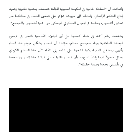
وأضافت أن "السلطة الحالية في الحكومة السورية المؤقتة تتمسّك بعقلية ذكورية وتعيد
إنتاج التفكير الإقصائي، ولذلك فإن جهودنا تتركز على تمكين النساء في مناطقنا من
تمثيل أنفسهن، وخاصة في المجال العسكري ليتمكن من حماية أنفسهن والمجتمع".
وشدّدت إلهام أحمد في ختام كلمتها على أن الركيزة الأساسية تكمن في ترسيخ
الوحدة الداخلية وبناء مجتمع منظم، مؤكدة أن النساء يشكّلن جوهر هذا البناء
وأنهن يمتلكن الديناميكية القادرة على دفعه إلى الأمام "أن هذا التنظيم الكردي
يمثّل محركاً ديمقراطياً لسوريا، وأن النساء قادرات على قيادة هذا المسار والمساهمة
في تأسيس وحدة وطنية حقيقة".