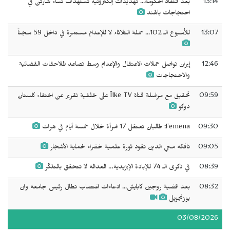
13:14
بعد انتقاد الحكومة... تهديدات إلكترونية تستهدف نساء شاركن في
احتجاجات بالهند
13:07
للأسبوع الـ 102... حملة الثلاثاء لا للإعدام مستمرة في داخل 59 سجناً
12:46
إيران تواصل حملات الاعتقال والإعدام وسط تصاعد الملاحقات القضائية
والاحتجاجات
09:59
تحقيق مع مراسلة قناة Îlke TV على خلفية تقرير عن اختفاء كلستان
دوكو
09:30
Femena: طالبان تعتقل 17 امرأة خلال خمسة أيام في هرات
09:05
تافكه محي الدين تقود ثورة علمية خضراء لحماية الأشجار
08:39
في ذكرى الـ 74 للإبادة الإيزيدية… العدالة لا تتحقق بالتذكّر
08:32
بعد قضية روجين كابايش... ادعاءات اغتصاب تطال رئيس جامعة وان
يوزنجويِل
03/08/2026