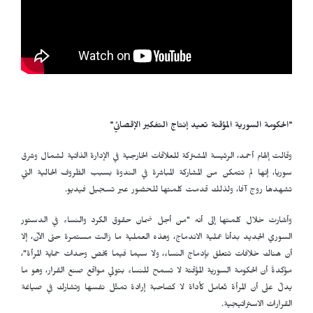
"الحكومة السورية المؤقتة تعيد إنتاج التفكير الإقصائي"
وقالت إلهام أحمد، الرئيسة المشتركة للعلاقات الخارجية في الإدارة الذاتية لشمال وشرق
سوريا، إنها لم تتمكن من المشاركة المباشرة في الندوة بسبب الظروف الحالية التي
تشهدها روج آفا، ولذلك قدمت كلمتها للحضور عبر تسجيل فيديو.
وأشارت خلال كلمتها إلى أنه "من أجل ضمان حقوق الكرد والنساء في الدستور
السوري الجديد بدأنا عملية الاندماج، وهذه العملية ما زالت مستمرة حتى الآن، إلا
أن هناك خلافات تتعلق بإدماج النساء، ولا سيما فيما يخص وحدات حماية المرأة"،
مؤكدةً أن الحكومة السورية المؤقتة لا تسمح للنساء بتولي مواقع صنع القرار، وهو ما
يدلّ على أن المرأة تُعامل كأداة لا كصاحبة إرادة تمثّل نفسها وتشارك في صياغة
القرارات الاستراتيجية.