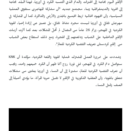
الإقليم اليوم بحاجة إلى الخبرات والدعم الذي اكتسبه الكرد في أوروبا، فهذا البلد بحاجة
إلى الحرية والديمقراطية وبناء مجتمع جديد "أن مشاركة المهاجرين ستقوّي العملية
السياسية، وأن الجهود الحالية تربط الجميع بالجذور والأرض والذاكرة، كما أن المشاركة في
مهرجان ثقافي في أوروبا ليست مجرد نشاط ثقافي، بل تعبير عن إرادة إحياء الهوية
الكردية في المهجر، ورغم 26 عاماً من النضال لم تُحلّ المشكلات بعد كما أثّرت أزمات
الإقليم الداخلية على الشباب ودفعَتهم إلى الهجرة، ومع ذلك استطاع بعض الشباب
من إقليم كردستان تعريف القضية الكردية للعالم".
وشددت على ضرورة العمل المشترك لحماية الهوية واللغة الكردية، مؤكدة أن
KNK
ستواصل دعم الكرد في المهجر، ففي ثورة روج آفا ظهر أن الكرد جميعهم واحد، ويجب
أن تعرف القضية الكردية للعالم، مشيرةً إلى أن النساء في أوروبا يعانين من مشكلات
تتعلق بالهوية، وأن العقلية الذكورية في الإقليم لا تقبل حرية المرأة، ما يؤدي أحياناً إلى
العنف وقتل النساء.