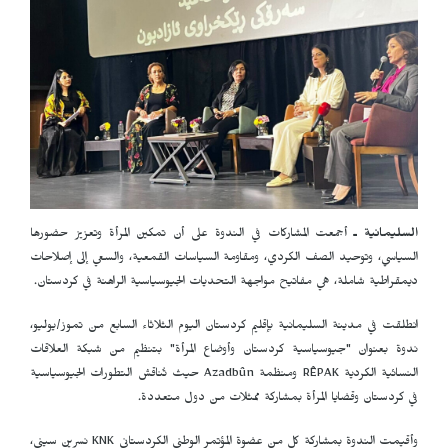
السليمانية ـ
أجمعت المشاركات في الندوة على أن تمكين المرأة وتعزيز حضورها
السياسي، وتوحيد الصف الكردي، ومقاومة السياسات القمعية، والسعي إلى إصلاحات
ديمقراطية شاملة، هي مفاتيح مواجهة التحديات الجيوسياسية الراهنة في كردستان.
انطلقت في مدينة السليمانية بإقليم كردستان اليوم الثلاثاء السابع من تموز/يوليو،
ندوة بعنوان "جيوسياسية كردستان وأوضاع المرأة" بتنظيم من شبكة العلاقات
النسائية الكردية
RÊPAK
ومنظمة
Azadbûn
حيث تُناقش التطورات الجيوسياسية
في كردستان وقضايا المرأة بمشاركة ممثلات من دول متعددة.
وأقيمت الندوة بمشاركة كل من عضوة المؤتمر الوطني الكردستاني
KNK
نسرين سيني،