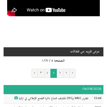
عرض المزيد من المقالات
الصفحة ٥ / ١٬٦٦١
‹
٣
٤
٥
٦
٧
›
04/08/2026
13:48
تقارير MKG وDFG تكشف اتساع دائرة القمع الإعلامي في تركيا