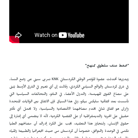
"ضغط عنف سلطوي ممنهج"
وبدورها تحدثت عضوة المؤتمر الوطني الكردستاني
KNK
نسرين سيني عن وضع النساء
في شرق كردستان والواقع السياسي الكردي، وقالت إن أي تغيير في الشرق الأوسط يُبنى
على مصالح القوى المهيمنة، والدول الأعضاء في الناتو، والتحالفات السياسية التي
تأسست بعد اتفاقية سايكس بيكو، وفي هذا السياق فإن الاتفاق بين الولايات المتحدة
وإيران هو اتفاق ثنائي يخدم مصالحهما الاقتصادية والسياسية، ولا يحمل أي تأثير
حقيقي على الحرية والديمقراطية أو على القضية الكردية، لأنه لا يتضمن أي إشارة إلى
حقوق الإنسان، ولتجاوز هذا التعقيد، يجب على الكرد إدراك أن مصالحهم العليا
تكمن في الوحدة والتوافق، خصوصاً أن كردستان من حيث الجغرافيا والطبيعة والمياه