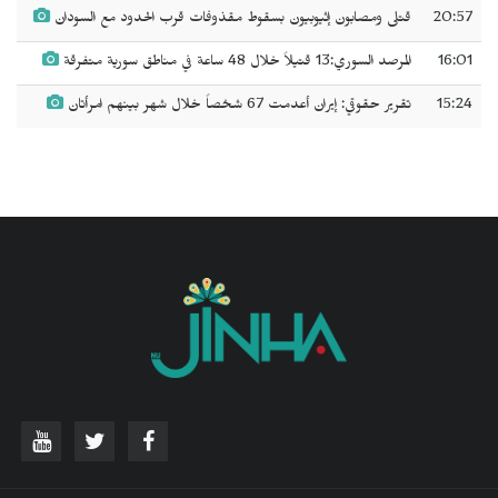
20:57
قتلى ومصابون إثيوبيون بسقوط مقذوفات قرب الحدود مع السودان
16:01
المرصد السوري:13 قتيلاً خلال 48 ساعة في مناطق سورية متفرقة
15:24
تقرير حقوقي: إيران أعدمت 67 شخصاً خلال شهر بينهم امرأتان