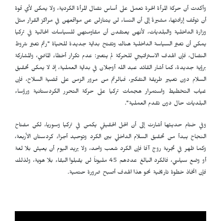
وأكدت أن حركة المرأة الحرة تعمل على أساس نضال المرأة الكردية، ولا يمكن لأي قوة
أن توقف إرادتها، مشيرةً إلى أن النساء لن يتنازلن عن مواقعهن في مراكز القرار مثل
وزارة الداخلية والبلديات، لأنهن يعتقدن أن مقاومتهن للسياسات الحالية في تركيا
يمكن أن تغيّر السياسة الداخلية هناك وتفتح بداية جديدة للحياة "رغم تغيّر شروط
النضال، فإن الهدف الاستراتيجي للحركة لم يتغير: عدم تكرار أخطاء الماضي، والمشاركة
برؤية جديدة، كما أشار القائد عبد الله أوجلان في بداية العملية، إذ لا يمكن تحقيق
السلام دون تغيير طريقة التفكير، فبالرغم من مرور الزمن على قضية السلاح، فإن
غياب التخطيط واستمرار هجمات تركيا على حركة التحرر الكردستانية ورؤساء
البلديات حال دون تقدم العملية".
وفي ختام حديثها أشارت إلى أن الحل الحقيقي يكمن في تركيا وسوريا، لكن مفتاح
النجاح يبدأ من تحقيق السلام الداخلي بين الكرد وتوحيد أجزاء كردستان الأربعة،
وكما ظهر في تجربة روج آفا فإن الكرد شعب واحد، ولا يريد اليوم أن يعيش بلا لغة
أو وضع سياسي، فالكرد البالغ عددهم 45 مليوناً لن يقبلوا البقاء بلا هوية، ولذلك
فإن اتخاذ خطوة تاريخية نحو هذا الهدف أصبح ضرورة حتمية.