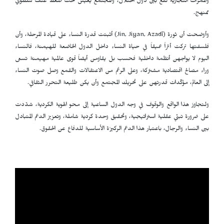
والممرات التجارية تقع بين دول احتلال، والمجتمع يعيش تحت ضغط عنف سلطوي
ممنهج.
وأوضحت أن ثورة (
Jin, Jiyan, Azadî
) أثبتت قدرة النساء على قيادة المرحلة، وأن
فلسفتها تركت أثراً عميقاً في حياة النساء داخل الدول الخاضعة للهيمنة، فالنساء
اليوم لا يواجهن أنظمة داخلية فحسب بل يقاومن أيضاً قوى عالمية مهيمنة تسعى
وراء مصالح اقتصادية مشتركة، وعلى الرغم من الاعتقالات والقمع وصل صوت النساء
إلى العالم، مؤكّدات قدرتهن على تحريك المجتمع وأن يكن طليعة التحرر الثقافي.
ولتجاوز هذا الواقع والوقوف في وجه الدول الساعية إلى محو الهوية الكردية، شدّدت
على ضرورة تبنّي عقلية استراتيجية، وتحقيق وحدة كردية شاملة، وتعزيز الدعم المتبادل
بين النساء والرجال، باعتبار هذا الدعم الركيزة الأساسية للدفاع عن الحقوق.