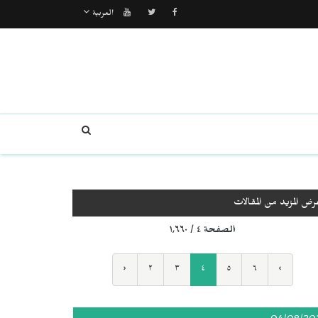
العربية
رض المزيد من المقالات
الصفحة ٤ / ١٬٦٦٠
‹
٢
٣
٤
٥
٦
›