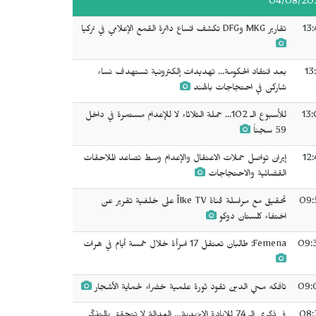
04/08/20
13:
تقارير MKG وDFG تكشف اتساع دائرة القمع الإعلامي في تركيا
13
بعد انتقاد الحكومة... تهديدات إلكترونية تستهدف نساء
شاركن في احتجاجات بالهند
13:
للأسبوع الـ 102... حملة الثلاثاء لا للإعدام مستمرة في داخل
59 سجناً
12:
إيران تواصل حملات الاعتقال والإعدام وسط تصاعد الملاحقات
القضائية والاحتجاجات
09:
تحقيق مع مراسلة قناة Îlke TV على خلفية تقرير عن
اختفاء كلستان دوكو
09:
Femena: طالبان تعتقل 17 امرأة خلال خمسة أيام في هرات
09:
تافكه محي الدين تقود ثورة علمية خضراء لحماية الأشجار