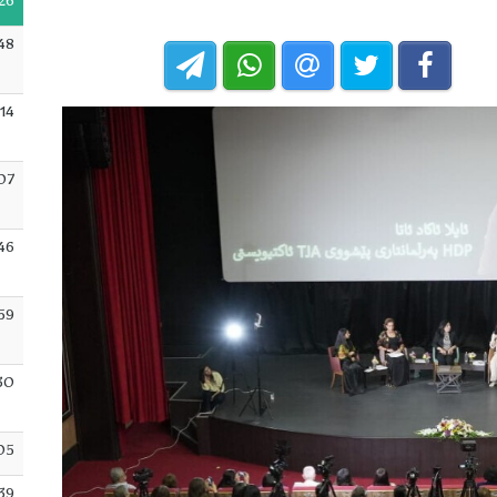
26
48
:14
07
46
59
30
05