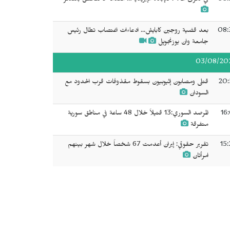
08:
في ذكرى الـ 74 للإبادة الإيزيدية… العدالة لا تتحقق بالتذكّر
08:
بعد قضية روجين كابايش... ادعاءات اغتصاب تطال رئيس
جامعة وان يوزنجويِل
03/08/20
20:
قتلى ومصابون إثيوبيون بسقوط مقذوفات قرب الحدود مع
السودان
16
المرصد السوري:13 قتيلاً خلال 48 ساعة في مناطق سورية
متفرقة
15:
تقرير حقوقي: إيران أعدمت 67 شخصاً خلال شهر بينهم
امرأتان