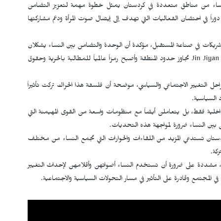
اء من مناطق متعددة في كردستان يمثل خطوة مهمة لتعزيز التضامن
وراً في احتضان الفعاليات التي تهدف إلى إيصال صوت المرأة ودعم مشاركتها
شريكات في صناعة المستقبل، مؤكدة أن الوحدة والتضامن بين النساء يشكلان
Jin Jiyan
تجاوز حدود المنطقة وأصبح رمزاً عالمياً للمطالبة بالحرية وحقوق
راحل التغيير الاجتماعي والسياسي، موضحة أن فلسفة هذا الحراك تركت تأثيراً
 السياسية.
خلية فقط، بل يتعاملن أيضاً مع منظومات واسعة من القوى المهيمنة التي
ن بين النساء ضرورة لمواجهة هذه التحديات.
ستان تستدعي المزيد من اللقاءات والحوارات التي تجمع النساء من مختلف
كة.
ً، مشددة على ضرورة أن تستخدم النساء أصواتهن وأقلامهن لإحداث التغيير
لمجتمع وقادرة على التأثير في مسار التحولات السياسية والاجتماعية.