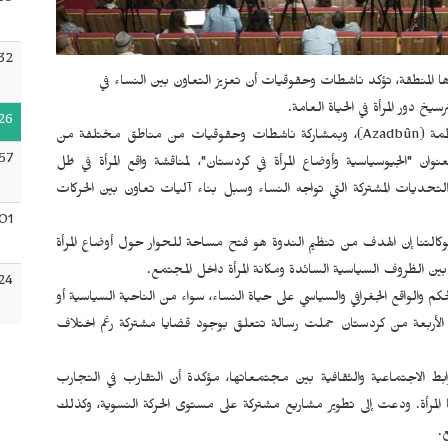
39
32
ا المنطقة، تؤكد ناشطات وحقوقيات أن تعزيز التعاون بين النساء في
 دور المرأة في الحياة العامة.
26
مة (
Azadbûn
)، وبمشاركة ناشطات وحقوقيات من مناطق مختلفة من
57
رية أمس الثلاثاء 7 تموز/يوليو، بعنوان "الجيوسياسية وأوضاع المرأة في كردستان"، لمناقشة واقع المرأة في ظل
التحديات المشتركة التي تواجه النساء وسبل بناء آليات تعاون بين الحركات
:01
التنا إن الهدف من تنظيم الندوة هو فتح مساحة للحوار حول أوضاع المرأة
 الظروف السياسية السائدة ومكانة المرأة داخل المجتمع.
24
كم والواقع الجغرافي والسياسي على حياة النساء، سواء من الناحية السياسية أو
اء الأربعة من كردستان حملت رسالة تتعلق بوجود قضايا مشتركة رغم اختلاف
ابط الاجتماعية والثقافية بين مجتمعاتها، مؤكدة أن التقارب في التجارب
لمرأة. ودعت إلى تطوير مشاريع مشتركة على مستوى الحركة النسوية، وكذلك
.