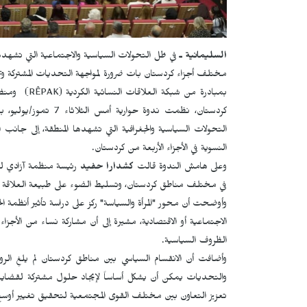
السليمانية ـ
في ظل التحولات السياسية والاجتماعية التي تشهده
مختلف أجزاء كردستان بات ضرورة لمواجهة التحديات المشتركة وترسيخ
بمبادرة من شبكة العلاقات النسائية الكردية
RÊPAK)
) ومنظ
كردستان، نظمت ندوة حوا
التحولات السياسية والجغرافية التي تشهدها المنطقة، إلى جانب 
النسوية في الأجزاء الأربعة من كردستان.
وعلى هامش الندوة قالت
كشدارا حفيد
رئيسة منظمة آزادي لوك
في مختلف مناطق كردستان، وتسليط الضوء على طبيعة العلاقة بين
وأوضحت أن محور "المرأة والسياسة" ركز على دراسة تأثير أنظمة الح
الاجتماعية أو الاقتصادية، مشيرة إلى أن مشاركة نساء من الأجز
الظروف السياسية.
وأضافت أن الانقسام السياسي بين مناطق كردستان لم يلغِ الرو
والتحديات يمكن أن يشكل أساساً لإيجاد حلول مشتركة لقضايا ا
تعزيز التعاون بين مختلف القوى المجتمعية لتحقيق تغيير أوسع