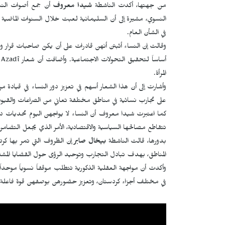
من جهتها، أكدت الناشطة
شيدا معروف
أن جمع أصوات النس
النسوي، مشيرة إلى أن السليمانية لعبت خلال السنوات الماضية د
في الشأن العام.
وقالت إن النساء أثبتن أنهن قادرات على أن يكنّ صاحبات قرار و
أساساً لتحقيق التحولات الاجتماعية. وأضافت أن شعار
 Azadî
المرأة.
وأشارت إلى أن هذا الشعار أسهم في تعزيز دور النساء في قيادة م
على تجارب نسائية في مناطق مختلفة تعاني من الصراعات والقيود
كما اعتبرت شيدا معروف أن النساء لا يواجهن اليوم تحديات دا
تتقاطع مصالحها السياسية والاقتصادية، الأمر الذي يجعل التضام
بدورها، قالت الناشطة
بيخال صابر
إن الظروف التي تمر بها كرد
المناطق، بهدف تبادل التجارب وتوحيد الرؤى حول القضايا المشتر
وأكدت أن مواجهة العقلية الذكورية تتطلب موقفاً نسوياً موحدا
في مختلف أجزاء كردستان، وتعزيز حضورهن بوصفهن قوة فاعلة في ا