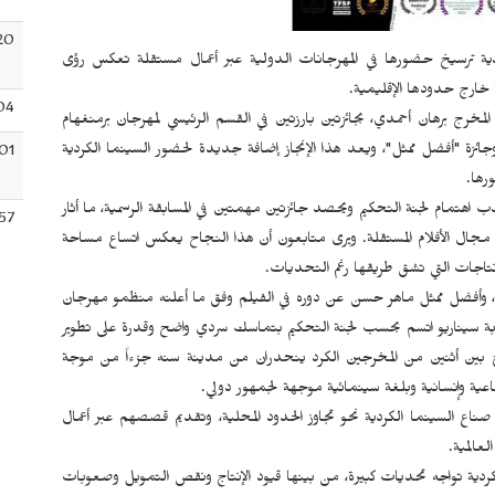
20
ية ترسيخ حضورها في المهرجانات الدولية عبر أعمال مستقلة تعكس رؤى
سة خارج حدودها الإقليمية.
04
لمخرج برهان أحمدي، بجائزتين بارزتين في القسم الرئيسي لمهرجان برمنغهام
 وجائزة "أفضل ممثل"، ويعد هذا الإنجاز إضافة جديدة لحضور السينما الكردية
01
رها.
ب اهتمام لجنة التحكيم ويحصد جائزتين مهمتين في المسابقة الرسمية، ما أثار
57
ي مجال الأفلام المستقلة. ويرى متابعون أن هذا النجاح يعكس اتساع مساحة
إنتاجات التي تشق طريقها رغم التحديات.
 وأفضل ممثل ماهر حسن عن دوره في الفيلم وفق ما أعلنه منظمو مهرجان
ي كتابة سيناريو اتسم بحسب لجنة التحكيم بتماسك سردي واضح وقدرة على تطوير
ج بين أثنين من المخرجين الكرد ينحدران من مدينة سنه جزءاً من موجة
ماعية وإنسانية وبلغة سينمائية موجهة لجمهور دولي.
ناع السينما الكردية نحو تجاوز الحدود المحلية، وتقديم قصصهم عبر أعمال
عالمية.
كردية تواجه تحديات كبيرة، من بينها قيود الإنتاج ونقص التمويل وصعوبات