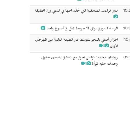
"LensCulture 2026"
10:
دنيز فرات... الصحفية التي خُلِّد اسمها في السعي وراء الحقيقة
10:
المرصد السوري يوثق 11 جريمة قتل في أسبوع واحد
10:
الجزائر تحتفي بالبحر المتوسط عبر الطبعة الثانية من المهرجان
الأزرق
09:
روكسان محمد: نواصل الحوار مع دمشق لضمان حقوق
وحدات حماية المرأة