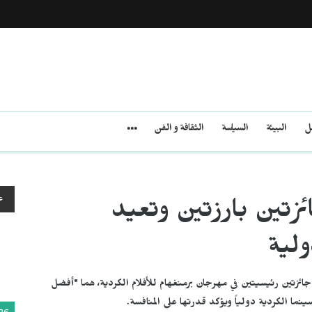
مل
البيئة
السياسة
الثقافة و الفن
ع
تين بارزتين وتعيد
ولية
ن أحمدي جائزتين رئيسيتين في مهرجان برمنغهام للأفلام الكردية، هما "أفضل
نما الكردية دولياً ويؤكد قدرتها على المنافسة.