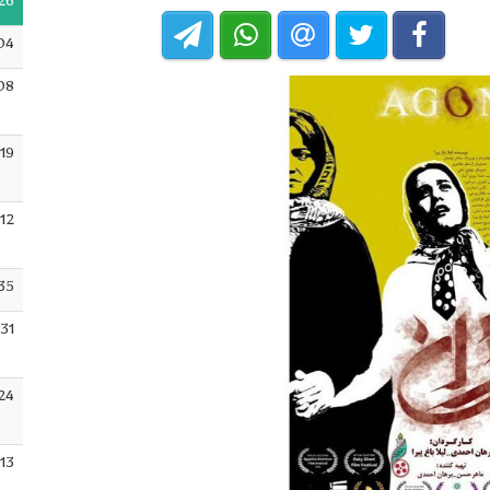
26
04
08
:19
:12
35
:31
24
:13