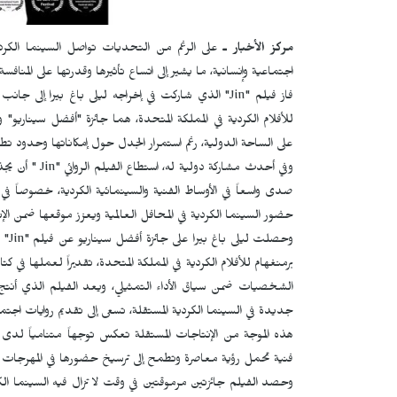
مركز الأخبار ـ
على الرغم من التحديات تواصل السينما الكرد
اجتماعية وإنسانية، ما يشير إلى اتساع تأثيرها وقدرتها على المناف
فاز فيلم "
Jin
" الذي شاركت في إخراجه ليلى باغ بيرا إلى جانب ا
للأفلام الكردية في المملكة المتحدة، هما جائزة "أفضل سيناريو"
على الساحة الدولية، رغم استمرار الجدل حول إمكاناتها وحدود تطو
وفي أحدث مشاركة دولية له، استطاع الفيلم الروائي "
Jin
" أن يجذ
صدى واسعاً في الأوساط الفنية والسينمائية الكردية، خصوصاً ف
حضور السينما الكردية في المحافل العالمية ويعزز موقعها ضمن ال
وحصلت ليلى باغ بيرا على جائزة أفضل سيناريو عن فيلم
"Jin"
،
برمنغهام للأفلام الكردية في المملكة المتحدة، تقديراً لعملها ف
الشخصيات ضمن سياق الأداء التمثيلي، ويعد الفيلم الذي أنت
جديدة في السينما الكردية المستقلة، تسعى إلى تقديم روايات اجت
هذه الموجة من الإنتاجات المستقلة تعكس توجهاً متنامياً لدى ص
فنية تحمل رؤية معاصرة وتطمح إلى ترسيخ حضورها في المهرجات ال
وحصد الفيلم جائزتين مرموقتين في وقت لا تزال فيه السينما ال