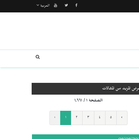
العربية
رض المزيد من المقالات
الصفحة ١ / ١٬٦٦١
‹
١
٢
٣
٤
٥
›