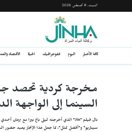
السبت, 8 أغسطس 2026
كافة الأخبار
اليوم
انفوجرافيك
الحياة
الاقتصاد والع
مخرجة كردية تحصد جائز
السينما إلى الواجهة الد
نال فيلم "Jin" الذي أخرجته ليلى باغ بيرا مع برها
سيناريو" و"أفضل ممثل"، مما جعل هذا الإنجاز يعيد حضور السي