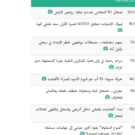
08/08/20
20:
اعتقال 10 أشخاص هددوا عائلة روجين كابايش
16:
إيبولا.. الإصابات تتجاوز 4000 للمرة الأولى منذ تفشي الوباء
15
بتهم مختلفة... معتقلات يواجهن خطر الإعدام في سجن
وكيل آباد
15
مراسم رسمية في وان إحياءً للذكرى الثانية عشرة لاستشهاد دنيز
فرات
14:
حركة نسوية: 15 آب هو اليوم الأسود للمرأة الأفغانية
14
عفرين… احتجاز فتاة ومحاولة خطف طفلة يفاقمان
المخاوف
13:
نساء أفغانيات يُقتلن داخل أسرهن وتُسجل وفاتهن كحالات
انتحار
11
"ممنوع السقوط" يقود أفين عباسي إلى نهائيات مسابقة