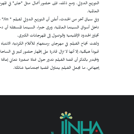
التوزيع الدولي. ومع ذلك، فإن حضور أعمال مثل "جان" في المهر
العالمية.
وفي سياق آخر من الحدث، أُعلن أن التوزيع الدولي لفيلم "
Jin
" س
داخل أسواق السينما العالمية، ويرى خبراء السينما المستقلة أن د
تجاوز الحدود الإقليمية والوصول إلى المهرجانات الكبرى.
ولفت نجاح الفيلم في مهرجان برمنغهام للأفلام الكردية، الانتباه
قيوداً هيكلية، إلا أنها لا تزال قادرة على إظهار حضور كبير في الساح
والجدير بالذكر أن قصة الفيلم تدور حول فتاة صغيرة تعاني إعاقة
إجهاض، ما يجعل الفيلم يتناول قضية اجتماعية شائكة.