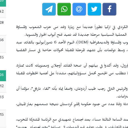
26
:42
28
دي في تركيا تطوراً جديداً مع زيارة وفد من حزب الشعوب والمساواة
لعملية السياسية مرحلة جديدة قد تعيد فتح أبواب الحوار والتسوية.
56
والمساواة والديمقراطية (
DEM
)، اليوم الأحد 6 تموز/يوليو، بالقائد عبد
 وسط توقعات بأن تشهد المرحلة المقبلة تحولات حاسمة في مسار القضية
35
رول، وقد أكدوا في بيانهم أن صحة القائد أوجلان ومعنوياته كانت ممتازة،
ة تتطلب من الجميع تحمل مسؤولياتهم، مشدداً على أهمية الخطوات المقبلة
26
:12
لرئيس التركي رجب طيب أردوغان، واصفاً إياه بأنه "لقاء تاريخي"، مؤكداً أن
نزاعات.
03
ادثة وفاة عدد من جنود حكومة إقليم كردستان نتيجة تسممهم بغاز الميثان،
:15
عند الساعة الثالثة مساءً، بعد اجتماع تمهيدي مع الرئاسة المشتركة للحزب،