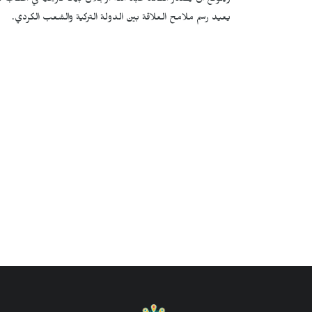
ويُتوقع أن يصدر القائد عبد الله أوجلان بياناً تاريخياً في أعق
يعيد رسم ملامح العلاقة بين الدولة التركية والشعب الكردي.