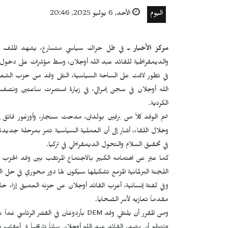
اليوم
الأحد, 6 يوليو 2025, 20:46
مركز الأخبار ـ
في ظل حراك سياسي متسارع، يشهد الملف الكر
والديمقراطية للقائد عبد الله أوجلان، وسط مؤشرات على دخول ا
في تطور لافت على الساحة السياسية، التقى وفد من حزب الشعوب 
الله أوجلان في سجن إمرالي، في زيارة استمرت ساعتين ونصف،
الكردية.
ضم الوفد كلاً من برفين بولدان، مدحت سنجار، وأوزغور فائق إي
وخلال اللقاء، أشار إلى أن العملية السياسية تمر بمرحلة جديد
في تحقيق السلام والتحول الديمقراطي في تركيا.
كما عبّر عن اهتمامه الكبير بالاجتماع المرتقب بين وفد الحزب وا
اللجنة البرلمانية المزمع تشكيلها سيكون لها دور محوري في حل ال
وفي لفتة إنسانية، أعرب القائد أوجلان عن حزنه العميق إزاء ح
مقدماً تعازيه لأسر الضحايا.
ومن المقرر أن يلتقي وفد
DEM
بأردوغان في القصر الرئاسي غداً 