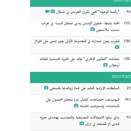
31/07/20
11
"رقصة الوجود" تحيي ذكرى الفرمان في شنكال
09:
اتحاد نشطاء حقوق الإنسان يدين اعتقال النساء في هرات
بسبب ملابسهن
08:
المغرب يعزز صدارته في المجموعة الأولى بفوز ثمين على الجزائر
08:
نقاشات "القانون الإطاري" تؤكد على الحرية الجسدية للقائد
أوجلان
30/07/20
21
السلطات الإيرانية تحكم على فتاة ووالدها بالسجن
16:
اليونيسف: احتياجات أطفال غزة تتجاوز الحصول على
المساعدات وتستوجب الحماية
15
ماي ساتو: الاعتقالات التعسفية والتعذيب يهددان حرية
الدين أو المعتقد في إيران