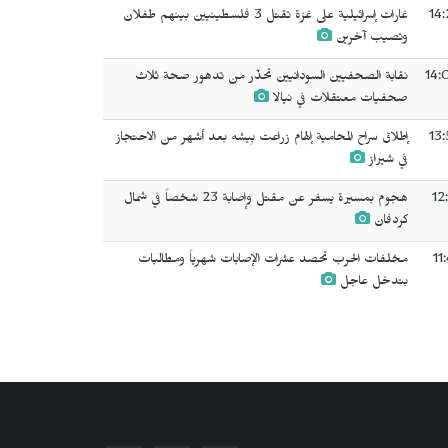
14:
غارات إسرائيلية على غزة تقتل 3 فلسطينيين بينهم طفلان
وتصيب آخرين
14:
نقابة الصحفيين السودانيين تحذّر من تدهور صحة ثلاث
صحفيات معتقلات في نيالا
13:
إطلاق سراح المحامية إلهام زراعت بِيشه بعد أشهر من الاحتجاز
في شيراز
12
هجوم بمسيرة يسفر عن مقتل وإصابة 23 شخصاً في شمال
كردفان
11
مخلفات الحرب تحصد عشرات الإصابات شهرياً ومطالبات
بتدخل عاجل