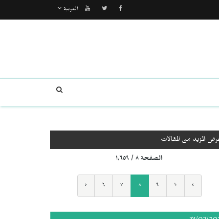
العربية
رض المزيد من المقالات
الصفحة ٨ / ١٬٦٥٩
‹
٦
٧
٨
٩
١٠
›