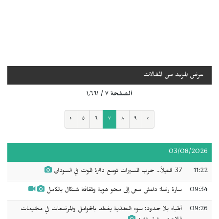
عرض المزيد من المقالات
الصفحة ٧ / ١٬٦٦١
‹
٥
٦
٧
٨
٩
›
03/08/2026
11:22
37 قتيلاً... حرب المسيرات توسع دائرة الموت في السودان
09:34
سارة رضا: داعش سعى إلى محو هوية وثقافة شنكال بالكامل
09:26
أطباء بلا حدود: سوء التغذية يفتك بالحوامل والمرضعات في مخيمات