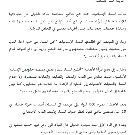
"جريمة ضد الإنسانية".
بدأت النساء الإسبانيات حملة جمع تواقيع لمحاكمة حركة طالبان على انتهاكاتها
اللاإنسانية بحق المرأة، حيث تم جمع ألف توقيع من قبل الصحفيات وممثلات
وأساتذة جامعات ومحاميات ونساء أخريات يعملن في المحافل الدولية.
وجاء في العريضة التي أطلقتها النساء الإسبانيات "نحن النساء من جميع أنحاء العالم،
من خلفيات ومهن مختلفة، مصدومون من هذا الوضع ونريد أن نرفع أصواتنا لدعم
النساء والفتيات في أفغانستان".
وأشارت إلى وضع المرأة الأفغانية "تخضع النساء لنظام قمعي ينتهك حقوقهن الإنسانية
الأساسية، حيث تعانين من القمع والعنف والمضايقة والإهانات المستمرة، ولا تحتاج
النساء والفتيات الأفغانيات إلى الحماية أو الإنقاذ؛ ما تحتاجه هو حقوقهن، كما إنهن
بحاجة إلى ضمان لحقوقهن وعدم السماح بانتهاك هذه الحقوق بشكل مستمر".
وبعد الاحتفال بمرور ثلاثة أعوام على عودتهم إلى السلطة، أصدرت حركة طالبان في
23 آب/أغسطس الماضي قانوناً يحظر أصوات النساء ويكثف القمع الاجتماعي.
وهذه هي المرة الأولى بعد سيطرة طالبان على البلاد التي ترفع فيها جمعية نسائية في
إسبانيا دعوى قضائية بشأن حقوق النساء والفتيات الأفغانيات.