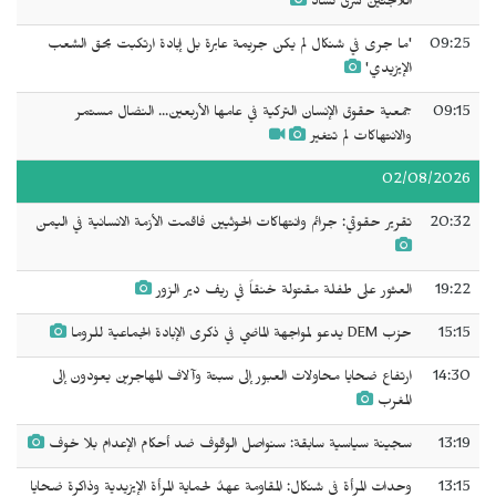
اللاجئين شرق تشاد
09:25
'ما جرى في شنكال لم يكن جريمة عابرة بل إبادة ارتكبت بحق الشعب
الإيزيدي'
09:15
جمعية حقوق الإنسان التركية في عامها الأربعين... النضال مستمر
والانتهاكات لم تتغير
02/08/2026
20:32
تقرير حقوقي: جرائم وانتهاكات الحوثيين فاقمت الأزمة الانسانية في اليمن
19:22
العثور على طفلة مقتولة خنقاً في ريف دير الزور
15:15
حزب DEM يدعو لمواجهة الماضي في ذكرى الإبادة الجماعية للروما
14:30
ارتفاع ضحايا محاولات العبور إلى سبتة وآلاف المهاجرين يعودون إلى
المغرب
13:19
سجينة سياسية سابقة: سنواصل الوقوف ضد أحكام الإعدام بلا خوف
13:15
وحدات المرأة في شنكال: المقاومة عهدٌ لحماية المرأة الإيزيدية وذاكرة ضحايا