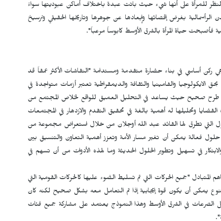
 النظر للمرأة على أنها شيء حيث باتت عبدة باختلاف أماكن عبوديتها سواءً
لمدن الرأسمالية بغرض إقصائها وإبعادها عن جوهرها وتاريخها الحقيقي وترسيخ
 فأصبحت حياة المرأة بالشرق الأوسط كابوساً مرعباً".
 هي ركن أساسي في بناء حضارة متقدمة ومستدامة "النقاشات الأكثر عمقاً قد
 الايكولوجيا والفامينيا والثقافة والديمقراطية تعتبر أزمات متواجدة في
 وهذا طرح صحيح حيث يساعد في التحليل العميق للواقع لخلاص المجتمع من
لقضايا وتحليلها له أهمية بالغة في تحقيق التقدم والازدهار في المجتمعات
لول التي تطرق لها القائد عبد الله أوجلان من خلال استعراض مجموعة من
إيجاد حلول فعالة يمكن أن تغير مسار الأمة وتعزز أهمية التعاون والتنسيق بين
لابتكار في تسهيل وتطوير الحلول الحديثة وما لهذه الأدوات من أن تسهم في
هم المتبادل "جميع الحركات التي تم تسليط الضوء عليها كالحركات القومية التي
لتنوع يمكن أن يكون قوة إيجابية إذا تم التعامل معه بشكل صحيح لكنه كان
حل الصرعات في الشرق الأوسط وهذا النموذج يعتمد على مشاركة جميع فئات
".