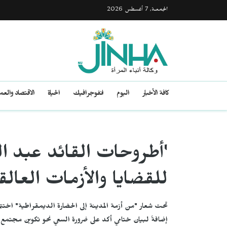
الجمعـة, 7 أغسطس 2026
كافة الأخبار
اليوم
انفوجرافيك
الحياة
الاقتصاد والع
'أطروحات القائد عبد ال
للقضايا والأزمات العالق
تحت شعار "من أزمة المدينة إلى الحضارة الديمقراطية" اخت
إضافةً لبيان ختامي أكد على ضرورة السعي نحو تكوين مجتمع