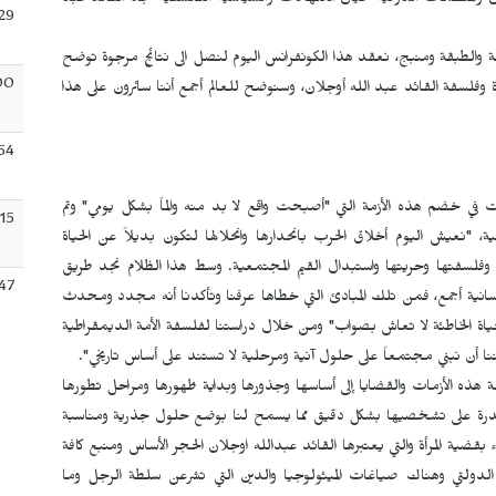
والمنظمات الدولية حيال الانتهاكات والسياسية التعسفية تجاه القائد عبد
29
 والطبقة ومنبج، نعقد هذا الكونفرانس اليوم لنصل الى نتائج مرجوة توضح
00
 وفلسفة القائد عبد الله أوجلان، وسنوضح للعالم أجمع أننا سائرون على هذا
54
ت في خضم هذه الأزمة التي "أصبحت واقع لا بد منه والماً بشكل يومي" وتم
:15
ة، "نعيش اليوم أخلاق الحرب بانحدارها وانحلالها لتكون بديلاً عن الحياة
 وفلسفتها وحريتها واستبدال القيم المجتمعية. وسط هذا الظلام نجد طريق
:47
نسانية أجمع، فمن تلك المبادئ التي خطاها عرفنا وتأكدنا أنه مجدد ومحدث
لحياة الخاطئة لا تعاش بصواب" ومن خلال دراستنا لفلسفة الأمة الديمقراطية
كننا أن نبني مجتمعاً على حلول آنية ومرحلية لا تستند على أساس تاريخي".
ة هذه الأزمات والقضايا إلى أساسها وجذورها وبداية ظهورها ومراحل تطورها
القدرة على تشخصيها بشكل دقيق مما يسمح لنا بوضع حلول جذرية ومناسبة
قضية المرأة والتي يعتبرها القائد عبدالله اوجلان الحجر الأساس ومنبع كافة
ي الدولتي وهناك صياغات الميثولوجيا والدين التي تشرعن سلطة الرجل وما