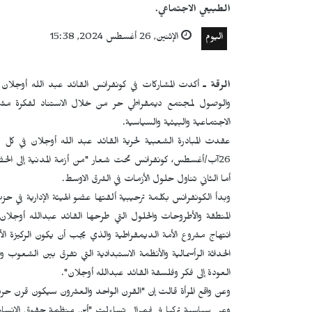
الطبيعي الاجتماعي.
اليوم
الإثنين, 26 أغسطس 2024, 15:38
الرقة ـ
أكدت المشاركات في كونفرانس القائد عبد الله أوجلان ع
والوصول لمجتمع ديمقراطي حر من خلال الاستناد لفكرة مشروع ا
الاجتماعية والبيئية والسياسية.
عقدت المبادرة الشعبية لحرية القائد عبد الله أوجلان في كل م
26آب/أغسطس، كونفرانس تحت شعار "من أزمة المدنية إلى الحض
أما الثاني تناول حلول الأزمات في الشرق الاوسط.
وبدأ الكونفرانس بكلمة ترحيبية ألقتها عضو الهيئة الإدارية في ح
المنطقة والأطروحات والحلول التي طرحها القائد عبدالله أو
انتهاج مشروع الأمة الديمقراطية والذي يجب أن يكون الركيزة ال
الحداثة الرأسمالية والأنظمة الاستبدادية التي تفرق بين الشع
العودة إلى فكر وفلسفة القائد عبدالله أوجلان".
وعن واقع المرأة قالت إن "القرن الواحد والعشرون سيكون قرن حرية 