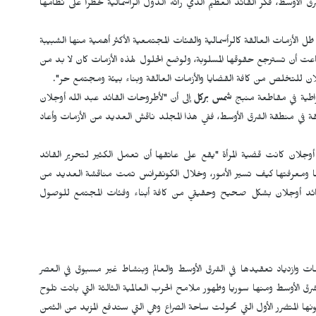
رق الأوسط، فكر القائد العظيم الذي رأته الدول الرأسمالية خطراً على نظامها
ل الأزمات العالقة كالرأسمالية والفئات المجتمعية الأكثر أهمية منها الشبيبة
عت أن تسترجع حقوقها المسلوبة، ولوضع الحلول لهذه الأزمات كان لا بد من
ان للتخلص من كافة القضايا والأزمات العالقة وبناء بيئة ومجتمع حر".
راطية في مقاطعة منبج
شمس بركل
إلى أن "لأطروحات القائد عبد الله أوجلان
القة في منطقة الشرق الأوسط، ففي هذا المجلد ناقش العديد من الأزمات وأعاد
وجلان كانت قضية المرأة "يقع على عاتقها أن تعمل الكثير لتحرير القائد
خها ومعرفتها كيف تسير الأمور، وخلال الكونفرانس تمت مناقشة العديد من
 القائد أوجلان بشكل صحيح وحقيقي من كافة أبناء وفئات المجتمع للوصول
أزمات وازدياد تعقيدها في الشرق الأوسط والعالم وبنشاط غير مسبوق في العصر
رق الأوسط ومنها سوريا وظهور ملامح الحرب العالمية الثالثة التي باتت تلوح
 المتضرر الأول التي تحولت ساحة الصراع وهي التي ستدفع المزيد من الثمن