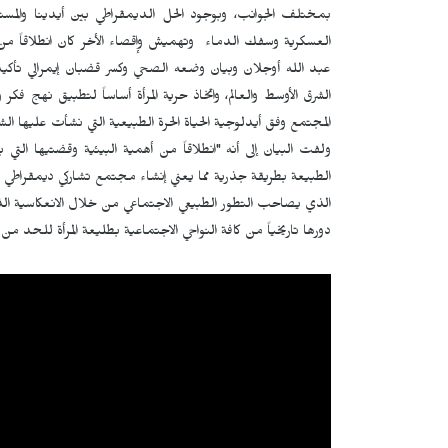
بمختلف الجوانب، وبوجود الحل الديمقراطي بين أيدينا والم
العسكرية وسفك الدماء وتهميش وإقصاء الأخر كان انطلاقاً من 
عبد الله أوجلان وبيان وضعه الصحي وكسر قضبان إيمرالي تأكيداً
الشرق الأوسط والعالم، واتخاذ حرية المرأة أساساً لتطبيق نهج ف
المجتمع وفق أيدلوجية الحياة الحرة الطبيعية التي نشأت عليها الشع
ولفت البيان إلى أنه "انطلاقاً من أهمية البيئية وقضتيها الت
الطبيعة بطريقة جذرية مما يعني إنشاء مجتمع تشاركي ديمقراطي إ
الذي يصاحب التطور الطبيعي الاجتماعي من خلال الانعكاسية الذ
دورها تاريخياً من كافة النواحي الاجتماعية بطليعة المرأة للحد من ا