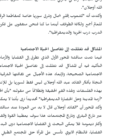
وعن سياسية تركيا في ايمرالي تساءلت "أين منظمة حقوق الانسان 
الله أوجلان".
وأكدت أنه "كشعوب إقليم شمال وشرق سوريا خاصة كمقاطعة الرقة
للعالم أجمع ولكافة الطوائف أينما ما كنا فنحن متفقون على فكرة
الدرب درب الحرية والديمقراطية".
المشاكل قد تغللت إلى تفاصيل الحياة الاجتماعية
فيما تمت مناقشة المحور الأول الذي تطرق إلى القضايا والأزما
التأكيد فيه أن المشاكل قد تغللت إلى تفاصيل الحياة الاجتماعي
الاجتماعية الصحيحة، ولإبعاد هذه الأجيال عن ثقافتها الشرقية
النجاة بأفكار القائد عبد الله أوجلان ليس فقط لسوريا بل للإ
بهذه الفلسفات ولهذه القيم الحقيقة وانطلاقاً من مقولته "بأن ا
"أزمة المدينة وحل الحضارة الديمقراطية" تحديداً نرى بأننا لا يم
وأكد المحور أن "القائد أوجلان قال لا بد من العودة عند مناقش
عبر تاريخ البشري وتاريخ المجتمعات هذا سوف يعطينا القوة و
وأكثر ديمومة فلا يمكن البحث في القضايا الاجتماعية دون البدء ب
القضايا، فالنظام الابوي تأسس على المرأة حتى المجتمع الطبق