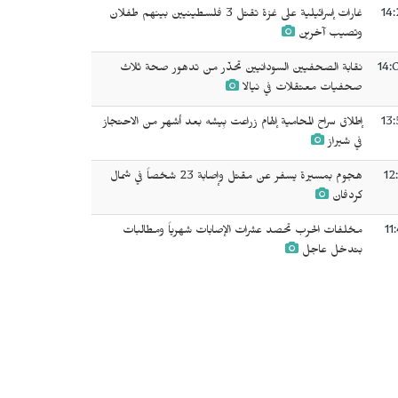
14:
غارات إسرائيلية على غزة تقتل 3 فلسطينيين بينهم طفلان
وتصيب آخرين
14:
نقابة الصحفيين السودانيين تحذّر من تدهور صحة ثلاث
صحفيات معتقلات في نيالا
13:
إطلاق سراح المحامية إلهام زراعت بِيشه بعد أشهر من الاحتجاز
في شيراز
12
هجوم بمسيرة يسفر عن مقتل وإصابة 23 شخصاً في شمال
كردفان
11
مخلفات الحرب تحصد عشرات الإصابات شهرياً ومطالبات
بتدخل عاجل