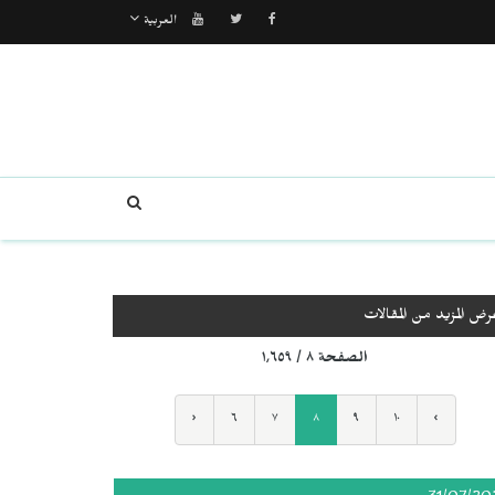
العربية
رض المزيد من المقالات
الصفحة ٨ / ١٬٦٥٩
‹
٦
٧
٨
٩
١٠
›