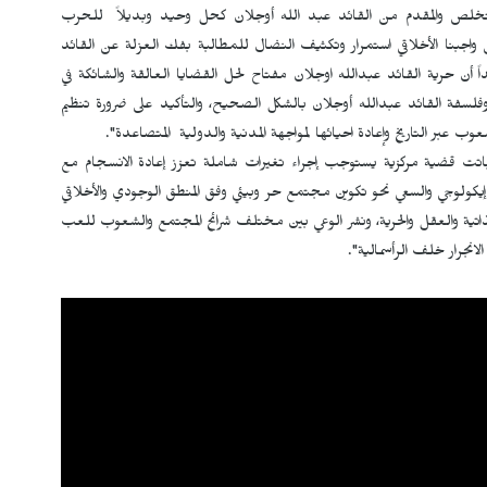
ستخلص والمقدم من القائد عبد الله أوجلان كحل وحيد وبديلاً للحرب
واجبنا الأخلاقي استمرار وتكثيف النضال للمطالبة بفك العزلة عن القائد
 أن حرية القائد عبدالله اوجلان مفتاح لحل القضايا العالقة والشائكة في
كر وفلسفة القائد عبدالله أوجلان بالشكل الصحيح، والتأكيد على ضرورة تنظيم
وب عبر التاريخ وإعادة احيائها لمواجهة المدنية والدولية المتصاعدة".
ي باتت قضية مركزية يستوجب إجراء تغيرات شاملة تعزز إعادة الانسجام مع
يكولوجي والسعي نحو تكوين مجتمع حر وبيئي وفق المنطق الوجودي والأخلاقي
اتية والعقل والحرية، ونشر الوعي بين مختلف شرائح المجتمع والشعوب للعب
لانجرار خلف الرأسمالية".