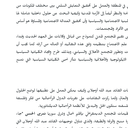
قافي في المنطقة والعمل على تحقيق التعايش السلمي بين مختلف المكونات من
لنظر أيضاً إلى الأزمة المدنية وكيفية البحث عن حلول داخلية شاملة لها
البنية الاجتماعية والسياسية وأن تحقيق العدالة الاجتماعية والمساواة هو أساس
ن الأفراد والمجتمعات.
من تقييم المجتمع المدني كنموذج من قبائل وكلانات على العهد الحديث وابداء
ق علم الاجتماع بتنظيمه وفق هذه التقاليد أو اكماله من آرائه كما يجب أن
ت وتطوير المجتمع الأخلاقي والسياسي، وبذلك طرح وإيجاد الكلياتية السياسية
الايكولوجية والأخلاقية والسياسية تتأثر ضمن الكلياتية السياسية التي تمنع
روحات القائد عبد الله أوجلان وكيف يمكن العمل على تطبيقها لوضع الحلول
 والعالم، وكما ركزت النقاشات على تقربات الدول الرأسمالية من فكر وفلسفة
سفته ستكون الحل والبديل للأنظمة الرأسمالية الديكتاتورية.
نظيمات المجتمع الديمقراطي بإقليم شمال وشرق سوريا
نسرين
الحسن
"جاء
ررة منبج والرقة والطبقة، والذي تناول توجيهات القائد عبد الله أوجلان التي