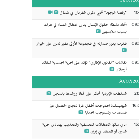
31/07/20
11
"رقصة الوجود" تحيي ذكرى الفرمان في شنكال
09:
اتحاد نشطاء حقوق الإنسان يدين اعتقال النساء في هرات
بسبب ملابسهن
08:
المغرب يعزز صدارته في المجموعة الأولى بفوز ثمين على الجزائر
08:
نقاشات "القانون الإطاري" تؤكد على الحرية الجسدية للقائد
أوجلان
30/07/20
21
السلطات الإيرانية تحكم على فتاة ووالدها بالسجن
16:
اليونيسف: احتياجات أطفال غزة تتجاوز الحصول على
المساعدات وتستوجب الحماية
15
ماي ساتو: الاعتقالات التعسفية والتعذيب يهددان حرية
الدين أو المعتقد في إيران