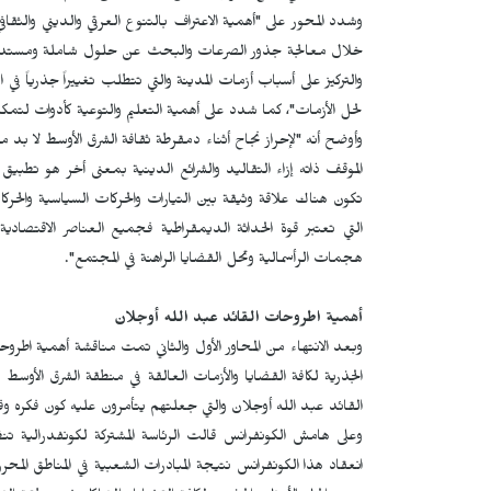
وشدد المحور على "أهمية الاعتراف بالتنوع العرقي والديني والث
خلال معالجة جذور الصرعات والبحث عن حلول شاملة ومستدامة وا
والتركيز على أسباب أزمات المدينة والتي تتطلب تغييراً جذرياً في 
لحل الأزمات"، كما شدد على أهمية التعليم والتوعية كأدوات لتمكي
وأوضح أنه "لإحراز نجاح أثناء دمقرطة ثقافة الشرق الأوسط لا بد 
الموقف ذاته إزاء التقاليد والشرائع الدينية بمعنى أخر هو تطبي
تكون هناك علاقة وثيقة بين التيارات والحركات السياسية والحركا
التي تعتبر قوة الحداثة الديمقراطية فجميع العناصر الاقتصادية 
هجمات الرأسمالية وتحل القضايا الراهنة في المجتمع".
أهمية اطروحات القائد
عبد الله أوجلان
وبعد الانتهاء من المحاور الأول والثاني تمت مناقشة أهمية اط
الجذرية لكافة القضايا والأزمات العالقة في منطقة الشرق الأوسط
القائد عبد الله أوجلان والتي جعلتهم يتأمرون عليه كون فكره وفل
وعلى هامش الكونفرانس قالت الرئاسة المشتركة لكونفدرالية ت
انعقاد هذا الكونفرانس نتيجة المبادرات الشعبية في المناطق المح