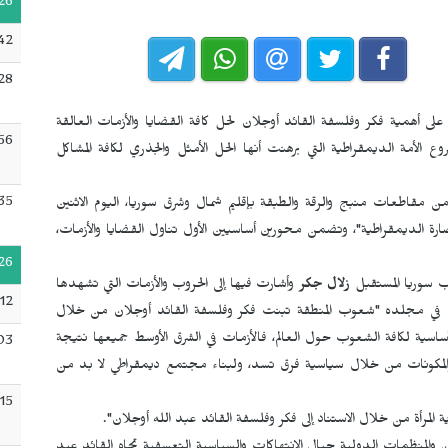
26
:42
28
لى أهمية فكر وفلسفة القائد أوجلان لحل كافة القضايا والأزمات العالقة
56
لأمة الديمقراطية التي برهنت أنها الحل الأمثل والجذري لكافة المشاكل
35
ن مقاطعات منبج والرقة والطبقة بإقليم شمال وشرق سوريا، اليوم الاثنين
ارة الديمقراطية"، وتضمن محورين أساسيين الأول تناول القضايا والأزمات،
26
زب سوريا المستقبل
زلال جكر
وأشارت فيها إلى الحروب والأزمات التي تشهدها
:12
جلان في مجلده "شعوب المنطقة تبنت فكر وفلسفة القائد أوجلان من خلال
أساسية لكافة الشعوب حول العالم، فالأزمات في الشرق الأوسط جميعها نتيجة
03
وب والمكونات من خلال سياسية فرق تسد، ولبناء مجتمع ديمقراطي لا بد من
:15
المرأة من خلال الاستناد إلى فكر وفلسفة القائد عبد الله أوجلان".