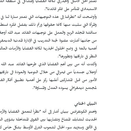
تعتبر الحل الأمثل والجذري لكافة القضايا والمشاكل في منطقة الش
الاستبدادي المتآمر على فكر قائدنا".
وأوضحت أنه "تطرقنا إلى هذه التوجيهات التي تعتبر منارة لنا في ظ
والمرأة التي سلبت منها كافة حقوقها ورغم ذلك بفضل فكره استطا
مناقشة المجلد الربع والعمل على توجيهات القائد عبد الله أوجل
من جانبها أشارت عضوة لجنة التدريب في الإدارة المدنية الديمق
أهمية بالغة في وضع الحلول الجذرية لكافة القضايا والأزمات الع
النظر في تاريخها وتطويرها".
وأكدت أنه من بين أهم القضايا الذي طرحها القائد عبد الله أ
أوجلان جسدياً من ايمرالي من خلال التوعية والعودة الى تاري
الأمور من قبل المشاركين أغلبها ركز على أهمية تطبيق أفكار
لمجتمع ديمقراطي يسوده العدل والمساواة".
البيان الختامي
واختتم الكونفرانس ببيان أشار إلى أنه "نظراً لتعمق القضايا وال
الحديث لتشابك المصالح وتضاربها بين القوى المتداخلة بشؤون الش
في الأفق وستزيد سوء الحال لشعوب الشرق الأوسط بشكل خاص كونها