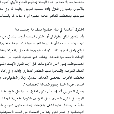
ملحمة إنانا إلا انعكاس هذه المرحلة وبظهور النظام الأبوي أصبح
بالأسواق وصولاً إلى المنزل وأداة جنسية للرجل وتابعة له وفي ا
عبوديتها بمختلف المفاهيم خاصة مفهوم أن لا مكانه لها بالسياسية
الحلول أساسية في بناء حضارة متقدمة ومستدامة
وأما المحور الثاني تطرق إلى أن الحلول ليست أدوات المشاكل بل
دارت وتصاعدت بشأن الطبيعة الاجتماعية فالمستجدات الجارية بحق
الواقع والحل لتجاوز تلك الأزمات هو زيادة التعمق بالمعرفة
الأزمات الاجتماعية المعاشة، وبذلك فإن تسليط الضوء على هذه ا
الديمقراطية، ومن ضمن الأطروحات لحل أزمة الشرق الأوسط الح
الأمثلة التاريخية والمعاصرة منها التفكير الابتكاري والابداع في 
مختلف الأطراف لتحقيق الأهداف المشتركة وتأثير التكنولوجيا وا
تحسين جودة الحياة وتعزيز العدالة الاجتماعية".
وتطرق المحور إلى أنه يجب أن تكون الحلول مبنية على الحوار والتفا
ظهرت في القرن العشرين مثل الحركتين الكردية والعربية فهذا ا
غالباً ما يستغل لإثارة الفتن والنزاعات وبذلك نكون نموذج ل
الاجتماعية في صنع القرار بدلاً من الاعتماد على النظم الاستبدادية