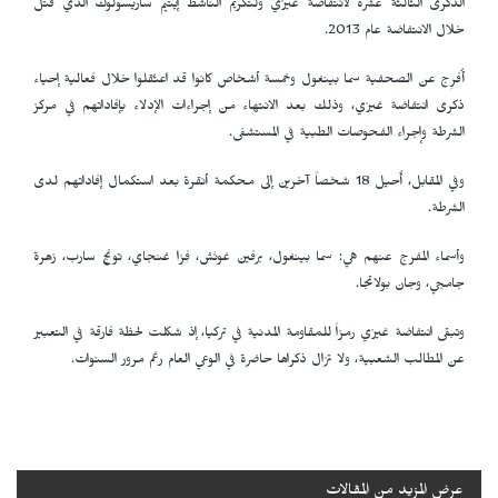
الذكرى الثالثة عشرة لانتفاضة غيزي ولتكريم الناشط إيتيم ساريسولوك الذي قتل
خلال الانتفاضة عام 2013.
أُفرِج عن الصحفية سما بينغول وخمسة أشخاص كانوا قد اعتُقلوا خلال فعالية إحياء
ذكرى انتفاضة غيزي، وذلك بعد الانتهاء من إجراءات الإدلاء بإفاداتهم في مركز
الشرطة وإجراء الفحوصات الطبية في المستشفى.
وفي المقابل، أُحيل 18 شخصاً آخرين إلى محكمة أنقرة بعد استكمال إفاداتهم لدى
الشرطة.
وأسماء المفرج عنهم هي: سما بينغول، برفين غونَش، فِزا غنجاي، تونج سارب، زهرة
جامجي، وجان بولاتجا.
وتبقى انتفاضة غيزي رمزاً للمقاومة المدنية في تركيا، إذ شكلت لحظة فارقة في التعبير
عن المطالب الشعبية، ولا تزال ذكراها حاضرة في الوعي العام رغم مرور السنوات.
عرض المزيد من المقالات