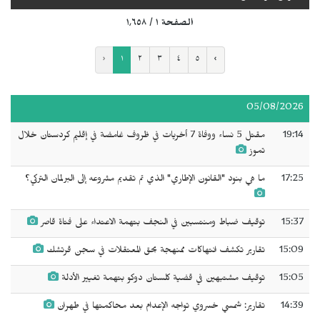
الصفحة ١ / ١٬٦٥٨
‹
١
٢
٣
٤
٥
›
05/08/2026
19:14
مقتل 5 نساء ووفاة 7 أخريات في ظروف غامضة في إقليم كردستان خلال
تموز
17:25
ما هي بنود "القانون الإطاري" الذي تم تقديم مشروعه إلى البرلمان التركي؟
15:37
توقيف ضباط ومنتسبين في النجف بتهمة الاعتداء على فتاة قاصر
15:09
تقارير تكشف انتهاكات ممنهجة بحق المعتقلات في سجن قرتشك
15:05
توقيف مشتبهين في قضية كلستان دوكو بتهمة تغيير الأدلة
14:39
تقارير: شمسي خسروي تواجه الإعدام بعد محاكمتها في طهران