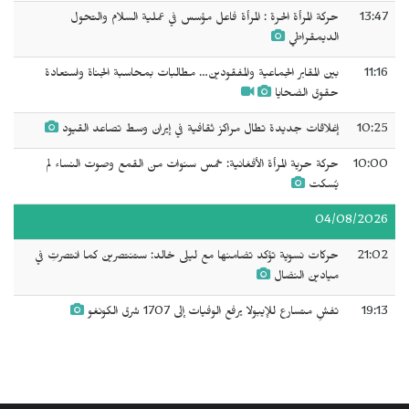
13:47
حركة المرأة الحرة : المرأة فاعل مؤسس في عملية السلام والتحول
الديمقراطي
11:16
بين المقابر الجماعية والمفقودين… مطالبات بمحاسبة الجناة واستعادة
حقوق الضحايا
10:25
إغلاقات جديدة تطال مراكز ثقافية في إيران وسط تصاعد القيود
10:00
حركة حرية المرأة الأفغانية: خمس سنوات من القمع وصوت النساء لم
يُسكت
04/08/2026
21:02
حركات نسوية تؤكد تضامنها مع ليلى خالد: ستنتصرين كما انتصرتِ في
ميادين النضال
19:13
تفشٍ متسارع للإيبولا يرفع الوفيات إلى 1707 شرق الكونغو