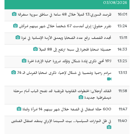
03/08/2026
16:01
المرصد السوري:13 قتيلاً خلال 48 ساعة في مناطق سورية متفرقة
15:24
تقرير حقوقي: إيران أعدمت 67 شخصاً خلال شهر بينهم امرأتان
15:11
تجدد القصف يرفع عدد الضحايا ويعمق الأزمة الإنسانية في غزة
14:33
حصيلة ضحايا الهجرة إلى سبتة ترتفع إلى 88 قتيلاً
13:25
YPJ تحيي ذكرى إبادة شنكال وتؤكد ضرورة حماية الإرادة الحرة
13:13
مراسم رسمية وشعبية في شنكال لإحياء ذكرى ضحايا الفرمان الـ 74
11:58
القائد أوجلان: الخطوات القانونية المرتقبة قد تفتح الباب أمام مرحلة
ديمقراطية جديدة
11:47
600 حالة اعتقال في الضفة خلال شهر بينهم 14 امرأة وفتاة
11:40
في ظل التوترات السياسية... بيت السينما الإيراني ينتقد اعتقال الفنانين