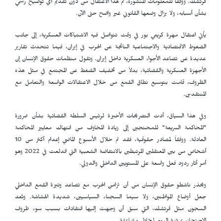
قرتشك. ووفقاً للمعلومات المنشورة، تم هذا الاعتقال من دون تقديم أي توضيح رسمي
بشأن أسبابه، ولا يزال وضعها القانوني غير واضح حتى الآن.
يأتي اعتقال مهرة كريمي بور في وقت تتواصل فيه الاشتباكات العسكرية، إلى جانب
الضغوط الاقتصادية والاجتماعية الناتجة عن الحرب في إيران، فيما تتحدث تقارير
عديدة عن تصاعد الأجواء العسكرية داخل إيران. وتقول منظمات حقوق الإنسان إن
الأجهزة العسكرية والقضائية، بدلاً من تخفيف الضغط عن المجتمع في مثل هذه
الظروف، قامت بتوسيع نطاق القمع من خلال الاعتقالات الواسعة والتعامل مع
المنتقدين.
وفي هذا السياق، أدت التصريحات الأخيرة لرئيس السلطة القضائية بشأن ضرورة
"المحاكمة السريعة" للمحتجين إلى زيادة المخاوف من انتهاك معايير المحاكمة
العادلة. ووفقاً لمصادر حقوقية، فقد تم خلال الأسبوع الماضي إعدام أكثر من 10
أشخاص من بين المعتقلين المرتبطين بالانتفاضة الشعبية التي اندلعت في 2022 وهو
أمر أثار ردود فعل واسعة على المستويين الداخلي والدولي.
ويحذر ناشطو حقوق الإنسان من أن تزامن الحرب مع تصاعد وتيرة القمع الداخلي
جعل أوضاع المواطنين، ولا سيما السجناء السياسيين، شديدة الهشاشة. وتُعد
السجون مثل قرتشك، التي سبق أن وجهت إليها انتقادات بسبب سوء ظروف