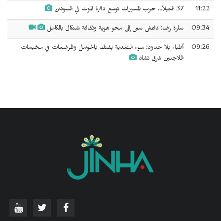
11:22
37 قتيلاً... حرب المسيرات توسع دائرة الموت في السودان
09:34
سارة رضا: داعش سعى إلى محو هوية وثقافة شنكال بالكامل
09:26
أطباء بلا حدود: سوء التغذية يفتك بالحوامل والمرضعات في مخيمات
اللاجئين شرق تشاد