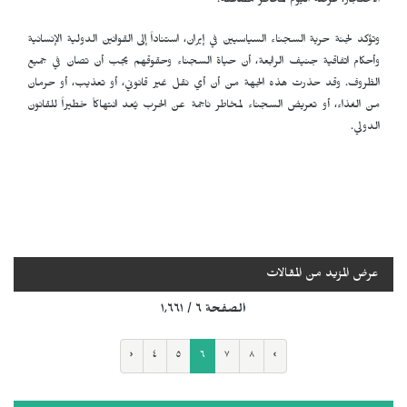
الاحتجاز، عرضة اليوم لمخاطر مضاعفة.
وتؤكد لجنة حرية السجناء السياسيين في إيران، استناداً إلى القوانين الدولية الإنسانية
وأحكام اتفاقية جنيف الرابعة، أن حياة السجناء وحقوقهم يجب أن تصان في جميع
الظروف. وقد حذرت هذه الجهة من أن أي نقل غير قانوني، أو تعذيب، أو حرمان
من الغذاء، أو تعريض السجناء لمخاطر ناجمة عن الحرب يُعد انتهاكاً خطيراً للقانون
الدولي.
عرض المزيد من المقالات
الصفحة ٦ / ١٬٦٦١
‹
٤
٥
٦
٧
٨
›