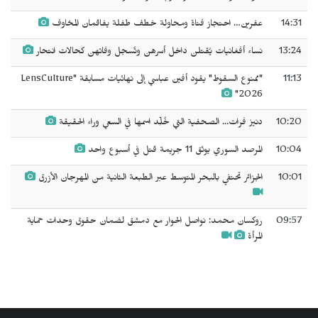
14:31
عفرين… احتجاز فتاة ومحاولة خطف طفلة يفاقمان المخاوف
13:24
نساء أفغانيات يُقتلن داخل أسرهن وتُسجل وفاتهن كحالات انتحار
11:13
"ممنوع السقوط" يقود أفين عباسي إلى نهائيات مسابقة "LensCulture
2026"
10:20
دنيز فرات... الصحفية التي خُلِّد اسمها في السعي وراء الحقيقة
10:04
المرصد السوري يوثق 11 جريمة قتل في أسبوع واحد
10:01
الجزائر تحتفي بالبحر المتوسط عبر الطبعة الثانية من المهرجان الأزرق
09:57
روكسان محمد: نواصل الحوار مع دمشق لضمان حقوق وحدات حماية
المرأة