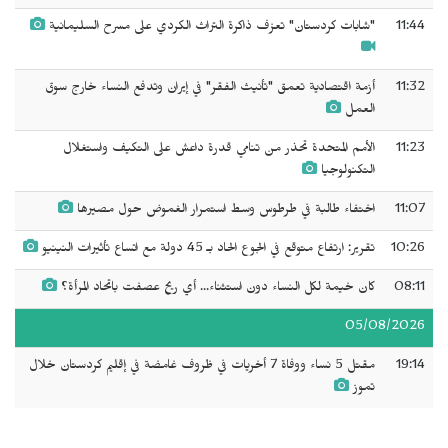
11:44
"شابات كردستان" تعزف ذاكرة التراث الكردي على مسرح السليمانية
11:32
أزمة اقتصادية تعمق "تأنيث الفقر" في إيران وتدفع النساء خارج سوق
العمل
11:23
الأمم المتحدة تحذر من تنامي قدرة داعش على التكيف واستغلال
التكنولوجيا
11:07
اختفاء طالبة في طرطوس وسط استمرار الغموض حول مصيرها
10:26
تقرير: ارتفاع متوقع في الجوع الحاد بـ 45 دولة مع اتساع تأثيرات النينيو
08:11
كان خيمة لكل النساء دون استثناء... أي ريح عصفت باتحاد المرأة؟
05/08/2026
19:14
مقتل 5 نساء ووفاة 7 أخريات في ظروف غامضة في إقليم كردستان خلال
تموز