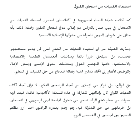
استبعاد الفتيات من امتحان القبول
كما أدانت شبكة النساء الجمهورية في أفغانستان استمرار استبعاد الفتيات من
الامتحان في بيان صدر بالتزامن مع إعلان نتائج امتحان كانكور، واصفة ذلك بأنه
مثال على الحرمان المنهجي للمرأة من حقوقها الإنسانية الأساسية.
وحذّرت الشبكة من أن استبعاد الفتيات من التعليم العالي لن يدمر مستقبلهن
فحسب، بل سيلحق ضرراً بالغاً بإمكانيات أفغانستان العلمية والاقتصادية
والاجتماعية، داعيةً المجتمع الدولي ومنظمات حقوق الإنسان ووسائل الإعلام
والمواطنين الأفغان إلى اتخاذ تدابير عملية وفعّالة للدفاع عن حق الفتيات في التعليم.
وفي الواقع، على الرغم من الإعلان عن أسماء المرشحين الذكور، لا تزال أسماء آلاف
الفتيات اللواتي كان بإمكانهن المشاركة في هذه المسابقة الأكاديمية غائبة، فبعد أربع
سنوات من حظر تعليم المرأة، مُنعن من دخول الجامعة ليس لرسوبهن في الامتحان،
بل لحرمانهن من حق المشاركة فيه، وهو وضع يعتبره المراقبون أحد أبرز مظاهر
التمييز بين الجنسين في أفغانستان اليوم.