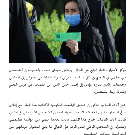
مركز الأخبار ـ
للعام الرابع على التوالي، يتواصل حرمان النساء والفتيات في أفغانستان
من حقهن في التعليم في ظل سياسات تفرض قيوداً شاملة على وصولهن إلى المدارس
والجامعات والذي بدوره يؤدي إلى إقصاء جيل كامل من الفتيات عن فرص التعليم
والمعرفة وبناء المستقبل.
نجح آلاف الطلاب الذكور في دخول الجامعات الحكومية الأفغانية هذا العام، مع إعلان
نتائج امتحان القبول لعام 2026 وسط أجواء احتفال الكثير من الأسر، لكن في المقابل
بقيت آلاف الفتيات خارج هذا المشهد تماماً، بعدما مُنعن من مواصلة تعليمهن
والمشاركة في الامتحان الوطني للعام الرابع على التوالي ما يعني استمرار حرمانهن من
أحد أبسط حقوقهن التعليمية.