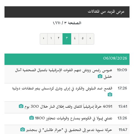
عرض المزيد من المقالات
الصفحة ٣ / ١٬٦٦١
‹
١
٢
٣
٤
٥
›
06/08/2026
19:09
هيومن رايتس ووتش تتهم القوات الإسرائيلية باغتيال الصحفية آمال
خليل
17:26
القمع ضد البلوش والكرد في إيران وشرق كردستان يثير انتقادات دولية
15:41
4091 خرقاً إسرائيلياً لاتفاق وقف إطلاق النار خلال 300 يوم
13:26
تفشي إيبولا في الكونغو يتسارع والوفيات تتجاوز 1800
11:47
حركة نسوية تدعو إلى التحقيق في "جرائم طالبان" في بنجشير