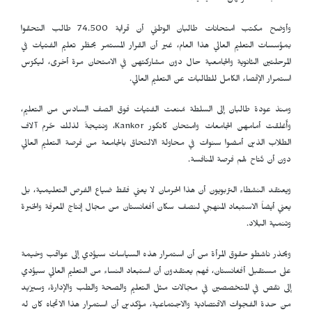
وأوضح مكتب امتحانات طالبان الوطني أن قرابة 74.500 طالب التحقوا
بمؤسسات التعليم العالي هذا العام، غير أن القرار المستمر بحظر تعليم الفتيات في
المرحلتين الثانوية والجامعية حال دون مشاركتهن في الامتحان مرة أخرى، ليكرّس
استمرار الإقصاء الكامل للطالبات عن التعليم العالي.
ومنذ عودة طالبان إلى السلطة مُنعت الفتيات فوق الصف السادس من التعليم،
وأُغلقت أمامهن الجامعات وامتحان كانكور
Kankor
، ونتيجةً لذلك حُرم آلاف
الطلاب الذين أمضوا سنوات في محاولة الالتحاق بالجامعة من فرصة التعليم العالي
دون أن تُتاح لهم فرصة المنافسة.
ويعتقد النشطاء التربويون أن هذا الحرمان لا يعني فقط ضياع الفرص التعليمية، بل
يعني أيضاً الاستبعاد المنهجي لنصف سكان أفغانستان من مجال إنتاج المعرفة والخبرة
وتنمية البلاد.
ويحذر ناشطو حقوق المرأة من أن استمرار هذه السياسات سيؤدي إلى عواقب وخيمة
على مستقبل أفغانستان، فهم يعتقدون أن استبعاد النساء من التعليم العالي سيؤدي
إلى نقص في المتخصصين في مجالات مثل التعليم والصحة والطب والإدارة، وسيزيد
من حدة الفجوات الاقتصادية والاجتماعية، مؤكدين أن استمرار هذا الاتجاه كان له