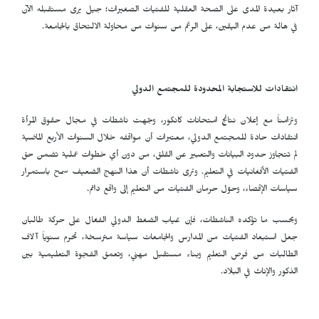
آثار بعيدة المدى على الصحة العقلية للفتيات الصغيرات؛ جيل يرى مستقبله الآن
في هالة من عدم اليقين، على الرغم من سنوات من محاولة الالتحاق بالجامعة.
انتقادات للاستجابة المحدودة للمجتمع الدولي
وتزامناً مع إعلان نتائج امتحانات كانكور، وجّهت ناشطات في مجال حقوق المرأة
انتقادات حادة للمجتمع الدولي، معتبرات أن مواقفه خلال السنوات الأربع الماضية
لم تتجاوز حدود البيانات والتعبير عن القلق، من دون أي خطوات عملية تضمن حق
الفتيات الأفغانيات في التعليم. وترى ناشطات أن هذا النهج الضعيف سمح باستمرار
سياسات الإقصاء، وحوّل حرمان الفتيات من التعليم إلى واقع دائم.
وبحسب ما تؤكده الناشطات، فإن غياب الضغط الدولي الفعّال على حركة طالبان
جعل استبعاد الفتيات من المدارس والجامعات سياسة مترسخة، تحرم سنوياً آلاف
الطالبات من فرص التعليم وبناء مستقبل مهني، وتعمق الفجوة التعليمية بين
الذكور والإناث في البلاد.