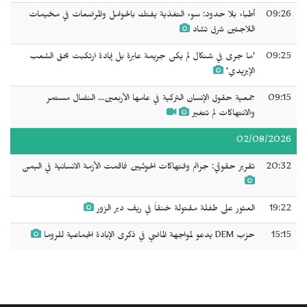
09:26
أطباء بلا حدود: سوء التغذية يفتك بالحوامل والمرضعات في مخيمات
اللاجئين شرق تشاد
09:25
'ما جرى في شنكال لم يكن جريمة عابرة بل إبادة ارتكبت بحق الشعب
الإيزيدي'
09:15
جمعية حقوق الإنسان التركية في عامها الأربعين... النضال مستمر
والانتهاكات لم تتغير
02/08/2026
20:32
تقرير حقوقي: جرائم وانتهاكات الحوثيين فاقمت الأزمة الانسانية في اليمن
19:22
العثور على طفلة مقتولة خنقاً في ريف دير الزور
15:15
حزب DEM يدعو لمواجهة الماضي في ذكرى الإبادة الجماعية للروما