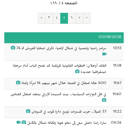
الصفحة ٥ / ١٬٦٦٠
‹
٣
٤
٥
٦
٧
›
03/08/2026
13:13
مراسم رسمية وشعبية في شنكال لإحياء ذكرى ضحايا الفرمان الـ 74
11:58
القائد أوجلان: الخطوات القانونية المرتقبة قد تفتح الباب أمام مرحلة
ديمقراطية جديدة
11:47
600 حالة اعتقال في الضفة خلال شهر بينهم 14 امرأة وفتاة
11:40
في ظل التوترات السياسية... بيت السينما الإيراني ينتقد اعتقال الفنانين
11:22
37 قتيلاً... حرب المسيرات توسع دائرة الموت في السودان
09:34
سارة رضا: داعش سعى إلى محو هوية وثقافة شنكال بالكامل