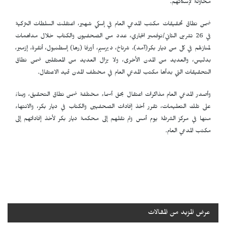
محاولة لإسكاتهم.
ضمن نطاق تحقيقات مكتب المدعي العام في إسكي شهير، اعتقلت السلطات التركية
في 26 تشرين الثاني/نوفمبر الجاري، عدد من الصحفيون والكتاب خلال مداهمات
لمنازلهم في كل من ديار بكر(آمد)، شرناخ، ديرسيم، أورفا (رها) إسطنبول، أنقرة، إزمير،
بدليس، والعديد من المدن الأخرى، ولا يزال العديد من المعتقلين ضمن نطاق
التحقيقات التي بدأها مكتب المدعي العام في مختلف المدن قيد الاعتقال.
وأصدر المدعي العام مذاكرات اعتقال بحق أسماء مختلفة ضمن نطاق التحقيق، وبناءً
على تلك التعليمات، تقرر أخذ إفادات الصحفيين والكتاب في ديار بكر، والانتهاء
منها في مركز الشرطة يوم أمس وتم نقلهم إلى محكمة ديار بكر لأخذ إفاداتهم إلى
مكتب المدعي العام.
عرض المزيد من المقالات