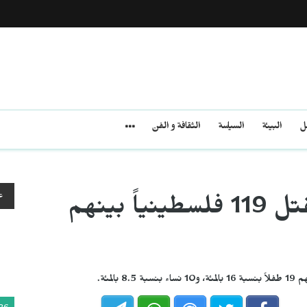
مل
البيئة
السياسة
الثقافة و الفن
ع
الشهر الأكثر دموية... مقتل 119 فلسطينياً بينهم