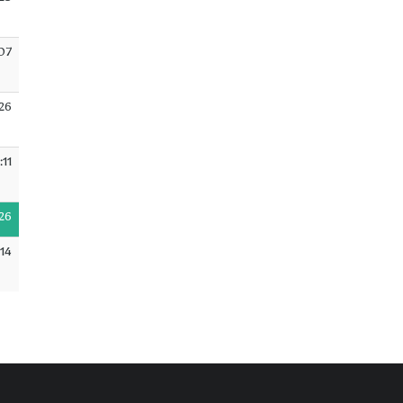
:23
:07
26
:11
26
:14