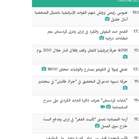
06/08/20
19:
هيومن رايتس ووتش تتهم القوات الإسرائيلية باغتيال الصحفية
آمال خليل
17
القمع ضد البلوش والكرد في إيران وشرق كردستان يثير
انتقادات دولية
15
4091 خرقاً إسرائيلياً لاتفاق وقف إطلاق النار خلال 300 يوم
13:
تفشي إيبولا في الكونغو يتسارع والوفيات تتجاوز 1800
11
حركة نسوية تدعو إلى التحقيق في "جرائم طالبان" في بنجشير
11
"شابات كردستان" تعزف ذاكرة التراث الكردي على مسرح
السليمانية
11
أزمة اقتصادية تعمق "تأنيث الفقر" في إيران وتدفع النساء
خارج سوق العمل