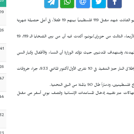
26
09
أعلنت وزارة الصحة في قطاع غزة، أن شهر أيار/مايو الفائت شهد مقتل 119 فلسطينياً بينهم 19 طفلاً، في أعلى حصيلة شهرية
:26
نشرت وزارة الصحة في قطاع غزة إحصائها لشهر أيار/مايو اليوم الأربعاء الثالث من حزيران/يونيو، أكدت فيه أن من بين الضحايا الـ 119، 19
:41
دنة، واستهداف المدنيين حيث تؤكد الوزارة أن النساء والأطفال وكبار السن
26
كما بلغ عدد الفلسطينيين الذين قتلوا منذ دخول اتفاق وقف إطلاق النار حيز التنفيذ في 10 تشرين الأول/أكتوبر الماضي 933، جراء خروقات
:47
الانتهاكات عبر تقييد إدخال المساعدات الإنسانية وقصف يومي أسفر عن مقتل
:44
:32