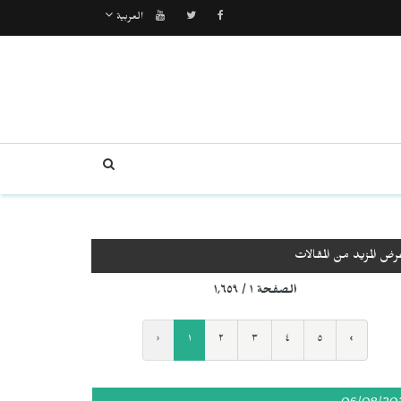
العربية
رض المزيد من المقالات
الصفحة ١ / ١٬٦٥٩
‹
١
٢
٣
٤
٥
›