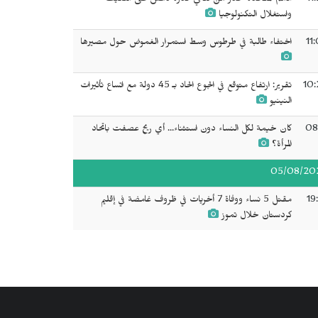
11
الأمم المتحدة تحذر من تنامي قدرة داعش على التكيف
واستغلال التكنولوجيا
11
اختفاء طالبة في طرطوس وسط استمرار الغموض حول مصيرها
10:
تقرير: ارتفاع متوقع في الجوع الحاد بـ 45 دولة مع اتساع تأثيرات
النينيو
08
كان خيمة لكل النساء دون استثناء... أي ريح عصفت باتحاد
المرأة؟
05/08/20
19
مقتل 5 نساء ووفاة 7 أخريات في ظروف غامضة في إقليم
كردستان خلال تموز