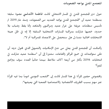
المجتمع المدني يواجه الصعوبات
حول دور المجتمع المدني في المسار الانتخابي قالت
فاطمة الأندلسي
عضوة سابقة
بمنظمة عتيد أن "المجتمع المدني يواجه العديد من الصعوبات، ومنذ عام 2011 تم
تأسيس منظمات عريقة على غرار عتيد ومراقبون والشاهد وأنا يقظ وشباب بلا
حدود، جمعيها شاركت بمراقبة المسارات الانتخابية السابقة إلا إنه في ظل هيئة
الانتخابات الحالية نتساءل هل ستحصل على الاعتماد للمراقبة أم لا
".
وأضافت أن المجتمع المدني يعاني من شح الإمكانيات والتمويل الذي يحول دونه أن
تكن متواجدات في جميع المراكز والقاعات، مشيرةً إلى أن "منظمة عتيد شاركت في
انتخابات 2014 بأكثر من أربعة آلاف ملاحظ بينما حالياً العدد سوف يتراجع
كثيراً"
وبخصوص حضور المرأة في هذا المسار قالت إن "الشعب التونسي عموماً بما فيه المرأة
غير مهتم بسبب الظروف الاقتصادية والاجتماعية الصعبة التي يعيشها".