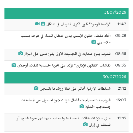
31/07/2026
11:42
"رقصة الوجود" تحيي ذكرى الفرمان في شنكال
09:28
اتحاد نشطاء حقوق الإنسان يدين اعتقال النساء في هرات بسبب
ملابسهن
08:56
المغرب يعزز صدارته في المجموعة الأولى بفوز ثمين على الجزائر
08:35
نقاشات "القانون الإطاري" تؤكد على الحرية الجسدية للقائد أوجلان
30/07/2026
21:12
السلطات الإيرانية تحكم على فتاة ووالدها بالسجن
16:03
اليونيسف: احتياجات أطفال غزة تتجاوز الحصول على المساعدات
وتستوجب الحماية
15:15
ماي ساتو: الاعتقالات التعسفية والتعذيب يهددان حرية الدين أو
المعتقد في إيران