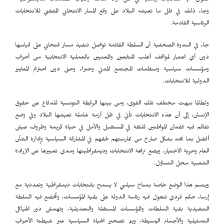
عنوان "أية انتخابات رئاسية في ظل أزمة شاملة وغياب الضمانات الديمقراطية"
وجاء ذلك في ظل ما تعيشه البلاد على وقع المسار الانتخابي المفضي للانتخابات
الرئاسية القادمة.
جاء في الندوة الصحفية أن السلطة القائمة تواصل تنفيذ مسار انتخابي على قياسها
دون أي اعتبار لمواقف أغلب المتابعين والمعنيين بالعملية الانتخابية من أحزاب
ومؤسسات سياسية ومنظمات المجتمع المدني وخبراء وحتى دون احترام المعايير
الدولية للانتخابات.
ولطالما نبهت مختلف تلك القوى، ومن بينها الرابطة التونسية للدفاع عن حقوق
الإنسان، إلى أن هذه الانتخابات تأتي في ظل أزمة شاملة تعيشها البلاد وفي وضع
تفاقم فيه فقدان المواطنين للثقة في المستقبل والأمل في حياة كريمة وظروف عيش
أفضل بما يحد بشكل صارخ من ممارستهم لحقهم في المشاركة السياسية وإدارة الشأن
العام وحرية الاختيار، ويضع نزاهة الانتخابات وديمقراطيتها ومدى تعبيرها عن الإرادة
الشعبية محل التساؤل.
ويتسم هذا الوضع خاصة بمناخ سياسي لا يسمح بانتخابات ديمقراطية وتعددية مع
إرساء حكم فردي تتغول فيه رئاسة الدولة على بقية المؤسسات، وتُخضع فيه السلطة
التنفيذية بقية السلطات والمؤسسات المستقلة والتعديلية، وتهمش دور الهياكل
التمثيلية والأجسام الوسيطة، ويتم تصحير الحياة السياسية عبر شيطنة الأحزاب