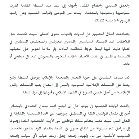
والعمل السياسي واخضاع القضاء وتحويله إلى عصا بيد السلطة القائمة لضرب
معارضيها وخصومها باستخدام ترسانة من القوانين والمراسيم القمعية وعلى رأسها
المرسوم 54 لسنة 2022.
وتصاعدت أشكال التضييق على الحريات وانتهاك حقوق الانسان، حيث تكثفت شتى
الملاحقات ضد النشطاء السياسيين والمدنيين المعارضين والصحفيين المستقلين في
قضايا غابت فيها أبسط شروط المحاكمة العادلة وتم خلالها الدوس على حقوقهم
الأساسية ورافقتها في أغلب الأحيان حملات التخوين والتحريض ضد كل معارض أو
ناقد.
كما تصاعد التضييق على حرية التعبير والصحافة والإعلام، وتواصل السلطة وضع
يدها على المؤسسات الإعلامية العمومية والسعي إلى اخضاع بقية المؤسسات والمنابر
الإعلامية من أجل طمس التنوع في المشهد الإعلامي وتحويلها إلى بوق دعاية.
وأكدت الرابطة التونسية في بيانها على أن الوضع اتسم بمناخ اقتصادي واجتماعي
أدى إلى فقدان المواطنين الثقة في المستقبل وعزوفهم عن الحياة السياسية والمشاركة في
الشأن العام، حيث تتسم بتفاقم معاناة المواطنين من الأزمة الاقتصادية الحادة ووصولها
إلى مراحل غير مسبوقة من ارتفاع جنوني في الأسعار وفقدان المواد وتدهور الخدمات
العمومية الأساسية من ماء وكهرباء وصحة ونقل، وسط غياب لأي سياسة واضحة