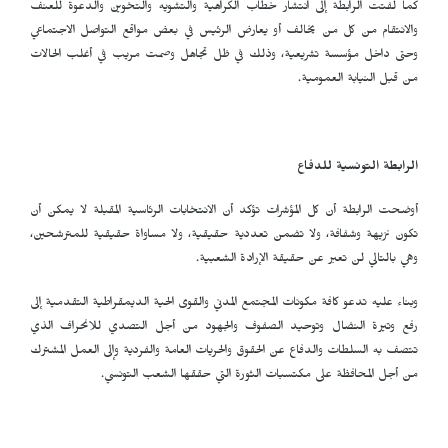
كما لفتت الرابطة إلى انتشار خطاب الكراهية والتشويه والتخوين والدعوة للعنف
والانتقام من كل من يخالف أو يعارض الرئيس في بعض مواقع التواصل الاجتماعي
وحتى داخل مؤسسة تشريعية، وذلك في ظل تجاهل وصمت مريب في أغلب الحالات
من قبل النيابة العمومية.
الرابطة التونسية للدفاع
أوضحت الرابطة أن كل المؤشرات تؤكد أن الانتخابات الرئاسية المقبلة لا يمكن أن
تكون نزيهة وشفافة، ولا تضمن تعددية حقيقية، ولا مساواة حقيقية للمترشحين،
وهي بالتالي لن تعبر عن حقيقة الإرادة الشعبية.
وبناء عليه تدعو كافة مكونات المجتمع المدني والقوى الحية الديمقراطية التقدمية إلى
رفع وتيرة النضال وتوحيد الصفوف والجهود من أجل التصدي للانحراف الذي
تتصف به السلطات والدفاع عن الحقوق والحريات العامة والفردية وإلى العمل المشترك
من أجل المحافظة على مكتسبات الثورة التي حققها الشعب التونسي.