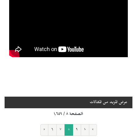
عرض المزيد من المقالات
الصفحة ٨ / ١٬٦٥٩
‹
٦
٧
٨
٩
١٠
›