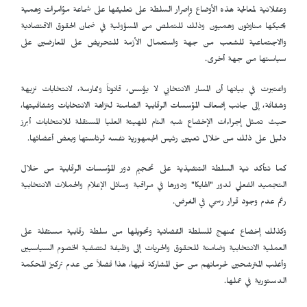
وعقلانية لمعالجة هذه الأوضاع وإصرار السلطة على تعليقها على شماعة مؤامرات وهمية
يحيكها مناوئون وهميون وذلك للتملص من المسؤولية في ضمان الحقوق الاقتصادية
والاجتماعية للشعب من جهة واستعمال الأزمة للتحريض على المعارضين على
سياستها من جهة أخرى.
واعتبرت في بيانها أن المسار الانتخابي لا يؤسس، قانوناً وممارسة، لانتخابات نزيهة
وشفافة، إلى جانب إضعاف المؤسسات الرقابية الضامنة لنزاهة الانتخابات وشفافيتها،
حيث تمثل إجراءات الإخضاع شبه التام للهيئة العليا المستقلة للانتخابات أبرز
دليل على ذلك من خلال تعيين رئيس الجمهورية نفسه لرئاستها وبعض أعضائها.
كما تتأكد نية السلطة التنفيذية على تحجيم دور المؤسسات الرقابية من خلال
التجميد الفعلي لدور "الهايكا" ودورها في مراقبة وسائل الإعلام والحملات الانتخابية
رغم عدم وجود قرار رسمي في الغرض.
وكذلك إخضاع ممنهج للسلطة القضائية وتحويلها من سلطة رقابية مستقلة على
العملية الانتخابية وضامنة للحقوق والحريات إلى وظيفة لتصفية الخصوم السياسيين
وأغلب المترشحين لحرمانهم من حق المشاركة فيها، هذا فضلاً عن عدم تركيز المحكمة
الدستورية في عملها.