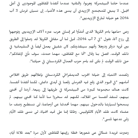
عندما خاننا البيشمركة وهربوا، والثانية عندما أنقذنا المقاتلون الموجودون في أعلى
الجبل. لا ينبغي للمجتمع الإيزيدي أن ينسى هذه الأشياء. إن نسيان فرمان 3 آب
2014 هو خيانة لتاريخ الإيزيديين".
وعن سماعها باسم الكريلا الذين أنشأوا ممر إنساني هرب عبره آلاف الإيزيديين وتوجهوا
إلى روج آفا، تقول "في 7 آب 2014، قيل لنا أن مقاتلي الكريلا قد وصلوا إلى الطريق
بين قرية دوكر ودوهلا وأنهم سينقذونكم. كان شقيقي يعمل أيضاً في السليمانية في
ذلك الوقت. اتصل بنا وقال "أنا مع المقاتلين، مهما حدث، سوف نأتي لإنقاذكم"،
حتى ذلك الوقت لم نكن قد باسم حزب العمال الكردستاني في حياتنا".
ولفتت الانتباه إلى خيانة الحزب الديمقراطي الكردستاني بإغلاقهم طريق الخلاص
أمامهم "في اليوم الذي وقع فيه الفرمان وقعنا في أيدي داعش، لكننا أنقذنا أنفسنا.
كانت هناك مجموعة كبيرة من البيشمركة في طريقها إلى ربيعة. أردنا أن نختبئ
بينهم، لننقذ أنفسنا من الهلاك، لكنهم قد سخروا منا لأننا كنا نختبئ بينهم. لم
يسمحوا لسيارتنا بالدخول بينهم. مهما تحدثنا عن أوجاعنا، لن نستطيع وصف ما
عشناه كانت تلك الأيام كالكوابيس. وطالما إننا على قيد الحياة، لن ننسى تلك الأيام
ولن ندعها تُنسى".
وعبرت فريدة شنكالي عن شعورها لحظة رؤيتها المقاتلين لأول مرة "بعد ثلاثة أيام،