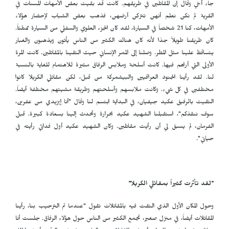
جاء أخي وقال إن المقاتلين في طريقهم. كانت قد بقيت بعض الأمهات المسنات في
القرية لم نكن نعلم أنهن تتركن أرضهن، فذهب بعض الشباب لإحضار هؤلاء
الأمهات، كنا 21 شخصاً في السيارة، لقد كان الجزء العلوي والسفلي من السيارة ممتلئاً.
كان طريقنا طويلاً جدًا لأنه كان هناك الكثير من الناس يأتون ويذهبون والغبار
يتساقط علينا مثل المطر. وصلنا إلى الممر الإنساني حيث التقينا بالمقاتلين. كانت المرة
الأولى التي أراهم فيها. كانت أسلحة وملابس الرفاق مثيرة للاهتمام للغاية بالنسبة
لنا. لقد رأينا الجنود العراقيين والبيشمركة من قبل، لكن مقاتلي الكريلا كانوا
مختلفين في كل شيء. وكانت ملابسهم وأسلحتهم وطريقة مشيتهم مختلفة أيضاً.
التقيت بالرفيق عكيد جيفيان، في البداية ابتسم لنا وقال "أنا إيزيدي من عفرين،
سوف ننقذكم"، استقبلنا الشهيد عكيد بحرارة وتحدث إلينا بسعادة كبيرة. قبل
الفرمان، لم يسبق لي أن رأيت مقاتلين. وكان الشهيد عكيد أول فدائي رأيته في
حياتي".
"لقد تأثرت كثيراً بمقاتلي الكريلا"
وحول المكان الأول الذي التقت فيه بالمقاتلات تقول "عندما تم الترحيب بنا، رأينا
المقاتلات أيضاً، في منزل صغير، تجمع الكثير من الناس حول هؤلاء الرفاق. جلست أنا