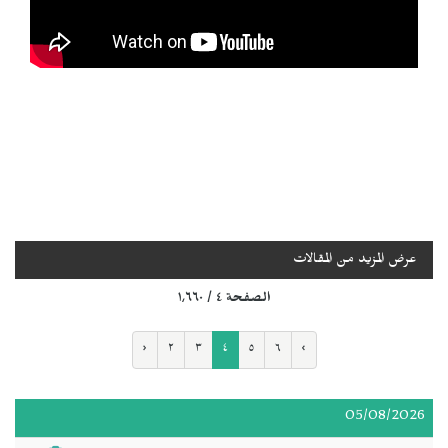
عرض المزيد من المقالات
الصفحة ٤ / ١٬٦٦٠
‹
٢
٣
٤
٥
٦
›
05/08/2026