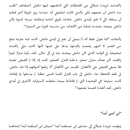
وتحدثت فريدة شنكالي عن اللحظات التي لاحقتهم فيها داعش لاعتقالهم "طلب
منا داعش أن نتبعهم لكن والدتي قالت لشقيقي أنه عندما يرى طريقاً آخر فعليه
أن يسلكه لكي لا نقع بأيدي داعش. صادف طريق أمامنا وسلكناه بسرعة قسوة وكان
داعش يتبعنا، وعندما تمكنا من الاقتراب من مدرسة قفزنا من السيارة".
وأضافت "كنا نقول فقط أنه لا ينبغي أن نقع في أيدي داعش. كانت ابنة جارتنا تبلغ
من العمر 6 أشهر وضعت والدتها يدها على فمها لأنها كانت تبكي وتحدث
ضجيجاً، في الوقت الذي كان داعش يبحث عنا في كل مكان. لقد رأينا منزلاً كبيراً
وبجانبه كان هناك منزل صغير. دخلنا المنزل الصغير. قلت إنه إذا تم القبض علينا،
فلا ينبغي القبض على الأطفال. طلبت من الأطفال ألا يرفعوا أصواتهم إذا جاء داعش.
في تلك اللحظة جاء داعش إلى باب المنزل لكننا لحسن حظنا لم يدخلوا وتم إنقاذنا.
كانت سيارتنا هي الوحيدة التي تم إنقاذها بينما سقطت السيارات الأخرى في أيدي
داعش. لقد أنقذنا أنفسنا بصعوبة".
"لن أنسى أبداً"
ونوهت فريدة شنكالي إلى حدثين لن تنساهما أبداً "شيئان لن أنساهما أبداً. إحداهما