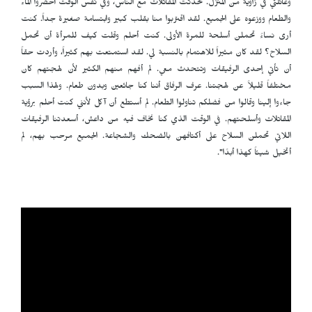
وعائلتي في زاوية من المنزل. تحدثت المقاتلات مع الناس، وفي نفس الوقت أحضروا الماء
والطعام ووزعوه على الجميع. لقد اقتربوا منا بقلب كبير وابتسامة صغيرة جداً. كنت
أرى نساءً تحملن أسلحة للمرة الأولى. كنت أحلم وقلت كيف للمرأة أن تحمل
السلاح؟ لقد كان مثيراً للاهتمام بالنسبة لي. لقد استمتعت بهم كثيراً، وأردت حقاً
أن تأتي إحدى الرفيقات وتتحدث معي. لم أفهم منهم الكثير لأن لهجتهم كان
مختلفاً قليلاً عن لهجتنا. عرف الرفاق أننا كنا جائعين وبدون طعام. ولهذا السبب
جاءوا إلينا وقالوا من فضلكم تناولوا الطعام. لم أستطع أن آكل لأنني كنت أحلم برؤية
المقاتلات وأسلحتهم. في الوقت الذي كنا نخاف فيه من داعش، أسعدتنا الرفيقات
اللاتي تحملن السلاح على أكتافهن بالضحك والشجاعة. الجميع مرحب بهم، لم
أتخيل شيئاً كهذا أبدًا".