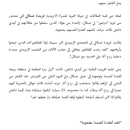
ينج الكثير منهم.
ممثلة عن لجنة العلاقات في حركة الحرية للمرأة الايزيدية
فريدة شنكالي
التي تنحدر
من قرية "دوجور" في شنكال، واحدة من هؤلاء الذين سقطوا مع عائلاتهم في أيدي
داعش ثلاث مرات، لكنهم أنقذوا أنفسهم بصعوبة.
وقالت فريدة شنكالي إن المجتمع الإيزيدي كان سيباد لولا المقاتلين/ات الذين ضحوا
بأرواحهم "لقد رحب المقاتلين بعائلتي إلى جانب الآلاف من الشعب الإيزيدي عندما
دخلنا روج آفا على الحدود مع شنكال".
وعن عملية الهروب الثانية من أيدي داعش، قالت "أول مرة اعتقلنا في منطقة ربيعة
أنقذنا أنفسنا وتوجهنا إلى جبل شنكال وفي اليوم الثاني من الفرمان، عاد الكثير من
الناس إلى قراهم وقالوا سنذهب إلى روج آفا. مرت أمامنا ثلاث عوائل وأخبرونا أنهم
عبروا إلى روج آفا بسلام. كنا ما مجموعه 25 سيارة. أوقفوا سياراتنا وجاء إلينا داعش
وقالوا إذا كان لديكم أسلحة أعطونا إياها لكننا خبأناها ولم نعطها لهم".
"لقد أنقذنا أنفسنا بصعوبة"