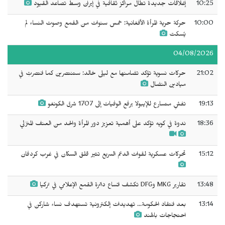
10:25
إغلاقات جديدة تطال مراكز ثقافية في إيران وسط تصاعد القيود
10:00
حركة حرية المرأة الأفغانية: خمس سنوات من القمع وصوت النساء لم
يُسكت
04/08/2026
21:02
حركات نسوية تؤكد تضامنها مع ليلى خالد: ستنتصرين كما انتصرتِ في
ميادين النضال
19:13
تفشٍ متسارع للإيبولا يرفع الوفيات إلى 1707 شرق الكونغو
18:36
ندوة في كويه تؤكد على أهمية تعزيز دور المرأة والحد من العنف المنزلي
15:12
تحركات عسكرية لقوات الدعم السريع تثير قلق السكان في غرب كردفان
13:48
تقارير MKG وDFG تكشف اتساع دائرة القمع الإعلامي في تركيا
13:14
بعد انتقاد الحكومة... تهديدات إلكترونية تستهدف نساء شاركن في
احتجاجات بالهند