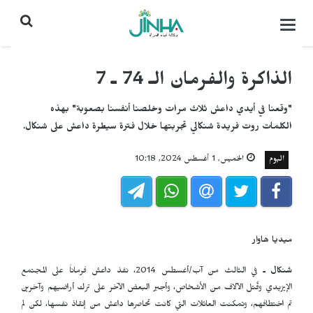
التحكم
بالقائمة
الذاكرة والفرمان الـ 74 ـ 7
"وقعنا في أيدي داعش ثلاث مرات وخلصنا أنفسنا بصعوبة" بهذه
الكلمات روت فريدة شنكالي تجربتها خلال فترة سيطرة داعش على شنكال.
اليوم
الخميس, 1 أغسطس 2024, 10:18
ميديا هاوار
شنكال ـ
في الثالث من آب/أغسطس 2014، نفذ داعش فرماناً على المجتمع
الإيزيدي وقُتل الآلاف من الأشخاص، وأجبر البعض الآخر على ترك أراضيهم وآخرين
تم اختطافهم، وتمكنت العائلات التي كانت تحاصرها داعش من إنقاذ نفسها، لكن لم