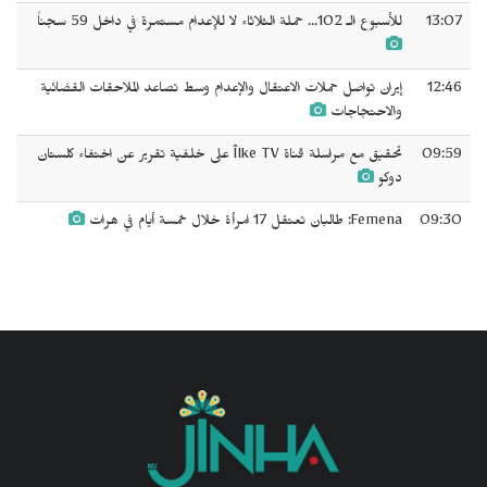
13:07
للأسبوع الـ 102... حملة الثلاثاء لا للإعدام مستمرة في داخل 59 سجناً
12:46
إيران تواصل حملات الاعتقال والإعدام وسط تصاعد الملاحقات القضائية
والاحتجاجات
09:59
تحقيق مع مراسلة قناة Îlke TV على خلفية تقرير عن اختفاء كلستان
دوكو
09:30
Femena: طالبان تعتقل 17 امرأة خلال خمسة أيام في هرات