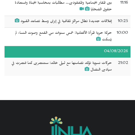
11:16
بين المقابر الجماعية والمفقودين… مطالبات بمحاسبة الجناة واستعادة
حقوق الضحايا
10:25
إغلاقات جديدة تطال مراكز ثقافية في إيران وسط تصاعد القيود
10:00
حركة حرية المرأة الأفغانية: خمس سنوات من القمع وصوت النساء لم
يُسكت
04/08/2026
21:02
حركات نسوية تؤكد تضامنها مع ليلى خالد: ستنتصرين كما انتصرتِ في
ميادين النضال