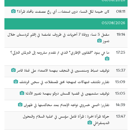
06/08/2026
08:11
كان خيمة لكل النساء دون استثناء... أي ريح عصفت باتحاد المرأة؟
05/08/2026
19:14
مقتل 5 نساء ووفاة 7 أخريات في ظروف غامضة في إقليم كردستان خلال
تموز
17:25
ما هي بنود "القانون الإطاري" الذي تم تقديم مشروعه إلى البرلمان التركي؟
15:37
توقيف ضباط ومنتسبين في النجف بتهمة الاعتداء على فتاة قاصر
15:09
تقارير تكشف انتهاكات ممنهجة بحق المعتقلات في سجن قرتشك
15:05
توقيف مشتبهين في قضية كلستان دوكو بتهمة تغيير الأدلة
14:39
تقارير: شمسي خسروي تواجه الإعدام بعد محاكمتها في طهران
13:47
حركة المرأة الحرة : المرأة فاعل مؤسس في عملية السلام والتحول
الديمقراطي