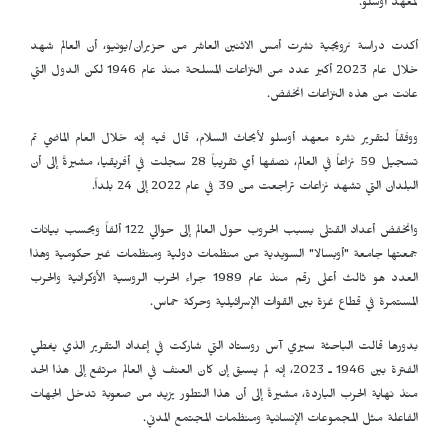
لمعهد أوسلو.
أكدت دراسة نرويجية نشرت أمس الاثنين العاشر من حزيران/يونيو، أن العالم شهد
خلال عام 2023 أكبر عدد من النزاعات المسلحة منذ عام 1946 لكن الدول التي
عانت من هذه النزاعات انخفض.
ووفقاً لتقرير نشره معهد أوسلو لأبحاث السلام، قال فيه إنه خلال العام الماضي تم
تسجيل 59 نزاعاً في العالم، نصفها أي تقريباً 28 سجلت في أفريقيا، مشيرةً إلى أن
البلدان التي تشهد نزاعات تراجعت من 39 في عام 2022 إلى 24 بلداً.
وانخفض أعداد القتلى بسبب الحروب حول العالم إلى حوالي 122 ألفاً وبحسب بيانات
جمعتها جامعة "أوبسالا" السويدية من منظمات دولية ومنظمات غير حكومية وهذا
العدد هو ثالث أعلى رقم منذ عام 1989 جراء الحرب الروسية الأوكرانية والحرب
المستمرة في قطاع غزة بين القوات الإسرائيلية وحركة حماس.
بدورها قالت الباحثة سيري آس روستاد التي شاركت في إعداد التقرير الذي يغطي
الفترة بين 1946 ـ 2023، إنه لم يسبق إن كان العنف في العالم مرتفع إلى هذا الحد
منذ نهاية الحرب الباردة، مشيرةً إلى أن هذا التطور يزيد من صعوبة تدخل الجهات
الفاعلة مثل المجموعات الإنسانية ومنظمات المجتمع المدني.