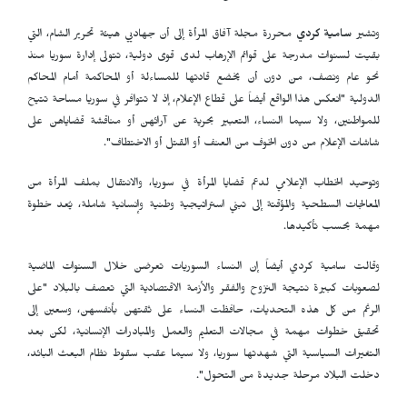
وتشير
سامية كردي
محررة مجلة آفاق المرأة إلى أن جهاديي هيئة تحرير الشام، التي
بقيت لسنوات مدرجة على قوائم الإرهاب لدى قوى دولية، تتولى إدارة سوريا منذ
نحو عام ونصف، من دون أن يخضع قادتها للمساءلة أو المحاكمة أمام المحاكم
الدولية "انعكس هذا الواقع أيضاً على قطاع الإعلام، إذ لا تتوافر في سوريا مساحة تتيح
للمواطنين، ولا سيما النساء، التعبير بحرية عن آرائهن أو مناقشة قضاياهن على
شاشات الإعلام من دون الخوف من العنف أو القتل أو الاختطاف".
وتوحيد الخطاب الإعلامي لدعم قضايا المرأة في سوريا، والانتقال بملف المرأة من
المعالجات السطحية والمؤقتة إلى تبني استراتيجية وطنية وإنسانية شاملة، يُعد خطوة
مهمة بحسب تأكيدها.
وقالت سامية كردي أيضاً إن النساء السوريات تعرضن خلال السنوات الماضية
لصعوبات كبيرة نتيجة النزوح والفقر والأزمة الاقتصادية التي تعصف بالبلاد "على
الرغم من كل هذه التحديات، حافظت النساء على ثقتهن بأنفسهن، وسعين إلى
تحقيق خطوات مهمة في مجالات التعليم والعمل والمبادرات الإنسانية، لكن بعد
التغيرات السياسية التي شهدتها سوريا، ولا سيما عقب سقوط نظام البعث البائد،
دخلت البلاد مرحلة جديدة من التحول".