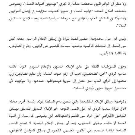
ولا تنكر أن الواقع اليوم مختلف تماماً، إذ يجري "تهميش أصوات النساء"، وتتعرضن
لمختلف أشكال العنف "تواجه النساء في سوريا تحديات متزايدة في إيصال أصواتهن
والمشاركة في النقاش العام، بالتزامن مع مرحلة سياسية تعيد رسم ملامح مستقبل
البلاد".
وتبين أنه جراء محدودية حضور قضايا المرأة في وسائل الإعلام الرسمية، تتجه كثير
من النساء إلى المنصات الرقمية بوصفها مساحة للتعبير عن آرائهن، وطرح قضاياهن،
والمطالبة بحقوقهن.
وحول المسؤوليات الملقاة على عاتق الإعلام النسوي والإعلام السوري عموماً، قالت
سامية كردي "نحن، كصحفيين، يجب أن نرفع صوت النساء، وأن نتابع قضاياهن، وأن
ننقلها إلى الرأي العام، حتى نصل إلى سوريا ديمقراطية، تعددية، ولا مركزية، لأن
مستقبل سوريا سيُبنى بأيدي النساء".
ولمواجهة وسائل الإعلام التقليدية والتي تنطق باسم السلطة تؤكد رئيسة تحرير مجلة
آفاق المرأة سامية كردي أنه على النساء التوجه نحو الإعلام البديل المتمثل بوسائل
التواصل الافتراضي "على الرغم من الظلم والانتهاكات التي يتعرضن لها، سواء في الحياة
العامة أو خلف جدران السجون، وبما أن وسائل الإعلام الرسمية لا تمنح النساء
المساحة الكافية للتعبير عن آرائهن، فعليهن اللجوء إلى وسائل التواصل الافتراضي،