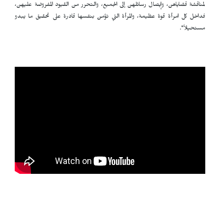
لمناقشة قضاياهن، وإيصال رسائلهن إلى الجميع، والتحرر من القيود المفروضة عليهن،
فداخل كل امرأة قوة عظيمة، والمرأة التي تؤمن بنفسها قادرة على تحقيق ما يبدو
مستحيلاً".