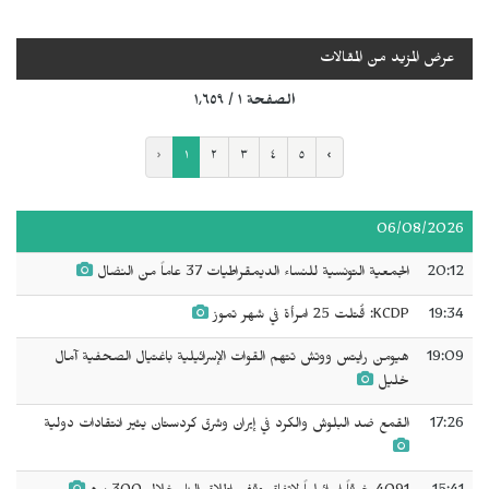
عرض المزيد من المقالات
الصفحة ١ / ١٬٦٥٩
‹
١
٢
٣
٤
٥
›
06/08/2026
20:12
الجمعية التونسية للنساء الديمقراطيات 37 عاماً من النضال
19:34
KCDP: قُتلت 25 امرأة في شهر تموز
19:09
هيومن رايتس ووتش تتهم القوات الإسرائيلية باغتيال الصحفية آمال
خليل
17:26
القمع ضد البلوش والكرد في إيران وشرق كردستان يثير انتقادات دولية