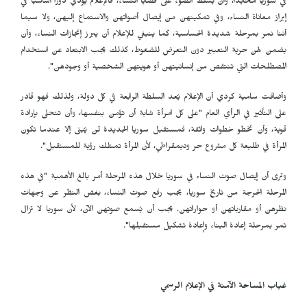
في سوريا محايداً، وأن يسلط الضوء على قضايا النساء، فالإعلام يؤدي دوراً أساسياً في
إبراز معاناة النساء، وفي تمكينهن من إيصال أصواتهن والاستماع إليهن، ولا سيما
أننا نمر بمرحلة شديدة الحساسية، كما ينبغي للإعلام أن يبرز إنجازات النساء، وأن
يضمن لهن حرية التعبير دون التعرض للضغوط، كذلك يجب الابتعاد عن استخدام
المصطلحات التي تنتقص من إنسانيتهن أو هويتهن الشخصية أو وجودهن".
وأضافت سامية كردي أن الإعلام يُعد السلطة الرابعة في كل دولة، ولذلك فهو قادر
على التأثير في الرأي العام "على كل امرأة شابة أن تؤمن بنفسها، وأن تتحلى بإرادة
قوية، وأن تخطو خطوات واثقة، فمستقبل سوريا الجديدة لن يُبنى إلا عندما تكون
المرأة في طليعة كل مشروع حر وديمقراطي، لأن المرأة تمتلك رؤية للمستقبل".
وترى أن إيصال صوت النساء في سوريا خلال هذه المرحلة أمر بالغ الأهمية "في هذه
المرحلة الحرجة من تاريخ سوريا، يجب رفع صوت النساء، بغض النظر عن وجهات
نظرهن أو مقارباتهن أو حواراتهن. يجب أن يُسمع صوتهن الآن، لأن سوريا لا تزال
تمر بمرحلة إعادة البناء وإعادة تشكيل مستقبلها".
غياب المساحة الآمنة في الإعلام الرسمي