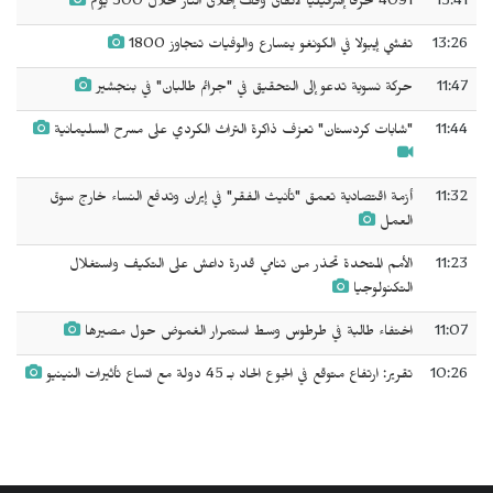
15:41
4091 خرقاً إسرائيلياً لاتفاق وقف إطلاق النار خلال 300 يوم
13:26
تفشي إيبولا في الكونغو يتسارع والوفيات تتجاوز 1800
11:47
حركة نسوية تدعو إلى التحقيق في "جرائم طالبان" في بنجشير
11:44
"شابات كردستان" تعزف ذاكرة التراث الكردي على مسرح السليمانية
11:32
أزمة اقتصادية تعمق "تأنيث الفقر" في إيران وتدفع النساء خارج سوق
العمل
11:23
الأمم المتحدة تحذر من تنامي قدرة داعش على التكيف واستغلال
التكنولوجيا
11:07
اختفاء طالبة في طرطوس وسط استمرار الغموض حول مصيرها
10:26
تقرير: ارتفاع متوقع في الجوع الحاد بـ 45 دولة مع اتساع تأثيرات النينيو