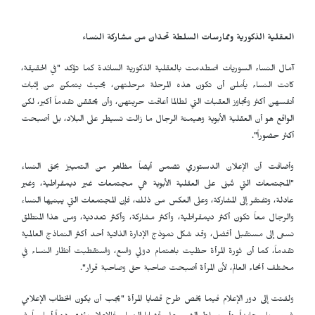
العقلية الذكورية وممارسات السلطة تحدّان من مشاركة النساء
آمال النساء السوريات اصطدمت بالعقلية الذكورية السائدة كما تؤكد "في الحقيقة،
كانت النساء يأملن أن تكون هذه المرحلة مرحلتهن، بحيث يتمكنّ من إثبات
أنفسهن أكثر وتجاوز العقبات التي لطالما أعاقت حريتهن، وأن يحققن تقدماً أكبر، لكن
الواقع هو أن العقلية الأبوية وهيمنة الرجال ما زالت تسيطر على البلاد، بل أصبحت
أكثر حضوراً".
وأضافت أن الإعلان الدستوري تضمن أيضاً مظاهر من التمييز بحق النساء
"المجتمعات التي تُبنى على العقلية الأبوية هي مجتمعات غير ديمقراطية، وغير
عادلة، وتفتقر إلى المشاركة، وعلى العكس من ذلك، فإن المجتمعات التي يبنيها النساء
والرجال معاً تكون أكثر ديمقراطية، وأكثر مشاركة، وأكثر تعددية، ومن هذا المنطلق
نسعى إلى مستقبل أفضل، وقد شكل نموذج الإدارة الذاتية أحد أكثر النماذج العالمية
تقدماً، كما أن ثورة المرأة حظيت باهتمام دولي واسع، واستقطبت أنظار النساء في
مختلف أنحاء العالم، لأن المرأة أصبحت صاحبة حق وصاحبة قرار".
ولفتت إلى دور الإعلام فيما يخص طرح قضايا المرأة "يجب أن يكون الخطاب الإعلامي