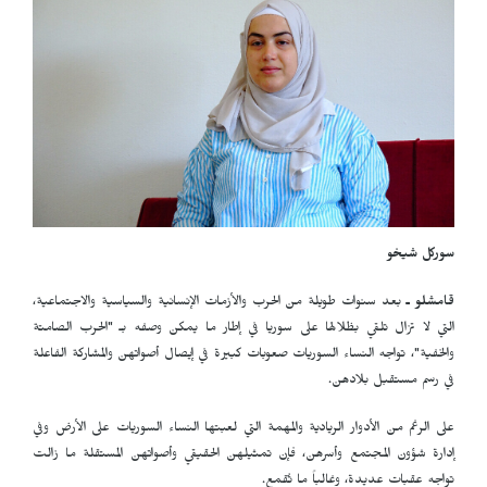
سوركل شيخو
قامشلو ـ
بعد سنوات طويلة من الحرب والأزمات الإنسانية والسياسية والاجتماعية،
التي لا تزال تلقي بظلالها على سوريا في إطار ما يمكن وصفه بـ "الحرب الصامتة
والخفية"، تواجه النساء السوريات صعوبات كبيرة في إيصال أصواتهن والمشاركة الفاعلة
في رسم مستقبل بلادهن.
على الرغم من الأدوار الريادية والمهمة التي لعبتها النساء السوريات على الأرض وفي
إدارة شؤون المجتمع وأسرهن، فإن تمثيلهن الحقيقي وأصواتهن المستقلة ما زالت
تواجه عقبات عديدة، وغالباً ما تُقمع.