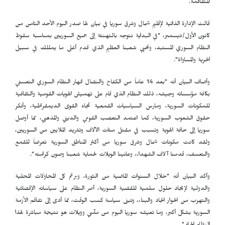
المتفاقمة.
قالت الإدارة الذاتية لإقليم شمال وشرق سوريا في بيان لها صدر اليوم الأحد الثامن من
كانون الأول/ديسمبر، "في البداية نتوجه بالتهنئة إلى جميع السوريين بمناسبة سقوط
النظام السوري المستبد، ونحيي شعبنا العظيم الذي قدم أغلى ما يمللك في سبيل
الحرية والمساواة".
وأضاف البيان أنه "بعد 14 عاماً من الكفاح والنضال انهار النظام السوري التعسفي
بكافة مؤسساته وجيشه، ذلك النظام الذي قام على تهميش الهويات القومية والثقافية
للمكونات السورية، ومارس السياسيات القمعية تجاه القوى الديمقراطية، وأنكر
حقوق الشعوب السورية، كما اعتمد التعصب القومي والديني والمذهبي، مما أوصل
سوريا إلى حافة الهوية وتسبب في مقتل مئات الآلاف وتشريد الملايين من السوريين،
ولقد كانت مكونات شمال وشرق سوريا من أكثر المناطق السورية تعرضاً للقمع
والتعسف، قدمنا آلاف الشهداء، وعانينا الويلات لحماية شعبنا وصون كرامته".
وأكد البيان أنه "خلال السنوات الماضية من الثورة، وبرغم كل المحاولات المحلية
والدولية لإيجاد حلول سلمية للقضية السورية، أصر النظام على سياساته الإقصائية
والتهرب من الحوار الجاد والبناء، وتبنى سياسة كسب الوقت، مما أدى إلى تفاقم الأزمة
السورية بشكل أكبر، وما تعيشه سوريا اليوم من مآسي وويلات هو نتيجة مباشرة لهذا