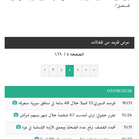
المستقبل".
عرض المزيد من المقالات
الصفحة ٥ / ١٬٦٦٠
‹
٣
٤
٥
٦
٧
›
03/08/2026
16:01
المرصد السوري:13 قتيلاً خلال 48 ساعة في مناطق سورية متفرقة
15:24
تقرير حقوقي: إيران أعدمت 67 شخصاً خلال شهر بينهم امرأتان
15:11
تجدد القصف يرفع عدد الضحايا ويعمق الأزمة الإنسانية في غزة