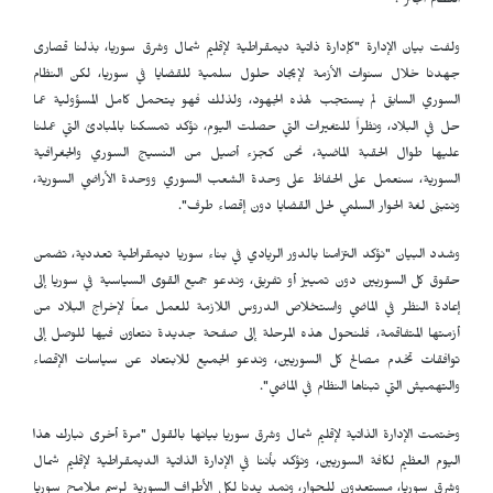
النظام الجائر".
ولفت بيان الإدارة "كإدارة ذاتية ديمقراطية لإقليم شمال وشرق سوريا، بذلنا قصارى
جهدنا خلال سنوات الأزمة لإيجاد حلول سلمية للقضايا في سوريا، لكن النظام
السوري السابق لم يستجب لهذه الجهود، ولذلك فهو يتحمل كامل المسؤولية عما
حل في البلاد، ونظراً للتغيرات التي حصلت اليوم، نؤكد تمسكنا بالمبادئ التي عملنا
عليها طوال الحقبة الماضية، نحن كجزء أصيل من النسيج السوري والجغرافية
السورية، سنعمل على الحفاظ على وحدة الشعب السوري ووحدة الأراضي السورية،
ونتبنى لغة الحوار السلمي لحل القضايا دون إقصاء طرف".
وشدد البيان "نؤكد التزامنا بالدور الريادي في بناء سوريا ديمقراطية تعددية، تضمن
حقوق كل السوريين دون تمييز أو تفريق، وندعو جميع القوى السياسية في سوريا إلى
إعادة النظر في الماضي واستخلاص الدروس اللازمة للعمل معاً لإخراج البلاد من
أزمتها المتفاقمة، فلنحول هذه المرحلة إلى صفحة جديدة نتعاون فيها للوصل إلى
توافقات تخدم مصالح كل السوريين، وندعو الجميع للابتعاد عن سياسات الإقصاء
والتهميش التي تبناها النظام في الماضي".
وختمت الإدارة الذاتية لإقليم شمال وشرق سوريا بيانها بالقول "مرة أخرى نبارك هذا
اليوم العظيم لكافة السوريين، ونؤكد بأننا في الإدارة الذاتية الديمقراطية لإقليم شمال
وشرق سوريا، مستعدون للحوار، ونمد يدنا لكل الأطراف السورية لرسم ملامح سوريا