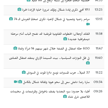
14:33
حصيلة ضحايا الهجرة إلى سبتة ترتفع إلى 88 قتيلاً
13:25
YPJ تحيي ذكرى إبادة شنكال وتؤكد ضرورة حماية الإرادة الحرة
13:13
مراسم رسمية وشعبية في شنكال لإحياء ذكرى ضحايا الفرمان الـ 74
11:58
القائد أوجلان: الخطوات القانونية المرتقبة قد تفتح الباب أمام مرحلة
ديمقراطية جديدة
11:47
600 حالة اعتقال في الضفة خلال شهر بينهم 14 امرأة وفتاة
11:40
في ظل التوترات السياسية... بيت السينما الإيراني ينتقد اعتقال الفنانين
11:22
37 قتيلاً... حرب المسيرات توسع دائرة الموت في السودان
09:34
سارة رضا: داعش سعى إلى محو هوية وثقافة شنكال بالكامل
09:26
أطباء بلا حدود: سوء التغذية يفتك بالحوامل والمرضعات في مخيمات
اللاجئين شرق تشاد