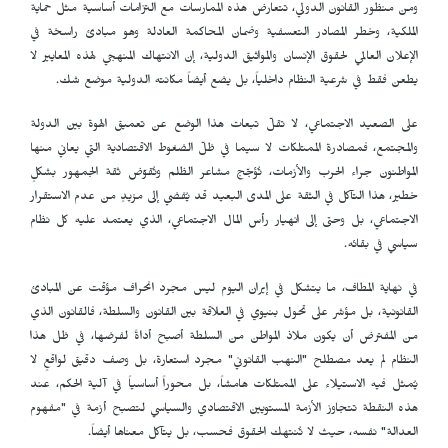
ومن منظور القانون الدولي، تتعارض هذه الممارسات مع التزامات أساسية مثل حماية
الملكية، وخطر المصادر التعسفية وضمان المحاكمة العادلة وهو مبادئ راسخة في
الإعلان العالمي لحقوق الإنسان والمواثيق الدولية، إن الانتهاك المنهجي لهذه المعايير لا
يطعن فقط في شرعية النظام داخلياً، بل يضع أيضاً مكانته الدولية موضع شك.
على الصعيد الاجتماعي، لا تقلّ تبعات هذا الوضع عن تعميق الهوة بين الدولة
والمجتمع، فمصادرة الممتلكات لا سيما في ظلّ الضغوط الاقتصادية التي يعاني منها
المواطنون جراء الحرب والأزمات، تُؤجّج مشاعر الظلم وتُقوّض ثقة الجمهور بشكلٍ
خطير، هذا التآكل في الثقة على المدى البعيد قد يُفضي إلى مزيدٍ من عدم الاستقرار
الاجتماعي، بل وحتى إلى انهيار رأس المال الاجتماعي، الذي يعتمد عليه كل نظام
سياسي في بقائه.
في نهاية المطاف، ما يتشكل في إيران اليوم ليس مجرد انحراف مؤقت عن المبادئ
القانونية، بل مؤشر على تحول بنيوي في العلاقة بين القانون والسلطة، فالقانون الذي
من المفترض أن يكون ملاذ المواطن من السلطة أصبح أداةً لفرضها، في ظل هذا
النظام لم يعد مصطلح "النهب القانوني" مجرد استعارة، بل وصف دقيق لواقعٍ لا
يُمثل فيه الاستيلاء على الممتلكات هامشاً، بل محوراً أساسياً في آلية الحكم، عند
هذه النقطة تتجاوز الأزمة المستويين الاقتصادي والسياسي لتصبح أزمة في "مفهوم
العدالة" نفسه، حيث لا تُنتهك الحقوق فحسب، بل يتآكل معناها أيضاً.