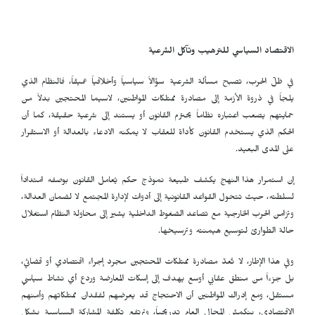
الاقتصاد السياسي للترهيب وتآكل الشرعية
في ظلّ الحرب، تصبح مسألة الشرعية سؤالاً سياسياً وأخلاقياً عميقاً، فالنظام الذي
يلجاً في ذروة الأزمة إلى مصادرة ممتلكات المواطنين، لاسيما المحتجين بدلاً من
حمايتهم يصعب اعتباره نظاماً يحترم القانون أو يستند إلى شرعية حقيقة، كما أن
الحكم الذي يستخدم القانون كأداة للعقاب لا يمكنه الادعاء بالعدالة أو الاستقرار
على المدى البعيد.
إن استمرار هذا النهج يكشف طبيعة نموذج حكم يُعامل القانون بوصفه امتداداً
لسلطته، حيث تتحول القواعد القانونية إلى أدوات لإدارة المجتمع لا لضمان العدالة،
وتزامن الحرب الخارجية مع تصاعد الضغوط الداخلية يشير إلى محاولة النظام استغلال
حالة الطوارئ لتوسيع هيمنته وترسيخها.
وفي هذا الإطار، لا تُعدّ مصادرة ممتلكات المحتجين مجرد إجراء اقتصادي أو قضائي،
بل جزءاً من منطق عقابي أوسع يهدف إلى إسكات المعارضة وردع أي نشاط سياسي
مستقل، ومع إدراك المواطنين أن الاحتجاج قد يعرضهم لفقدان ممتلكاتهم وأمنهم
الاقتصادي، ينكمش المجال العام تدريجياً، وترتفع تكلفة المشاركة السياسية بشكل