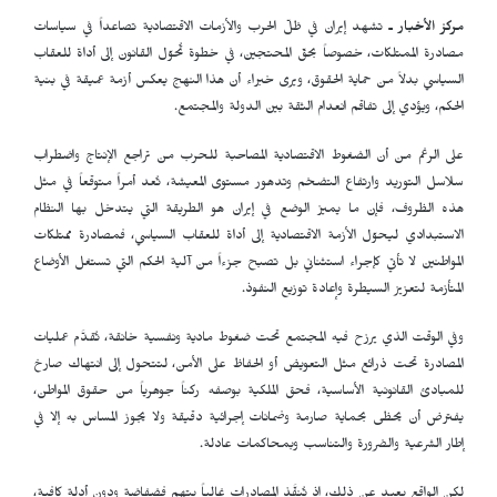
مركز الأخبار ـ
تشهد إيران في ظلّ الحرب والأزمات الاقتصادية تصاعداً في سياسات
مصادرة الممتلكات، خصوصاً بحقّ المحتجين، في خطوة تُحوّل القانون إلى أداة للعقاب
السياسي بدلاً من حماية الحقوق، ويرى خبراء أن هذا النهج يعكس أزمة عميقة في بنية
الحكم، ويؤدي إلى تفاقم انعدام الثقة بين الدولة والمجتمع.
على الرغم من أن الضغوط الاقتصادية المصاحبة للحرب من تراجع الإنتاج واضطراب
سلاسل التوريد وارتفاع التضخم وتدهور مستوى المعيشة، تُعد أمراً متوقعاً في مثل
هذه الظروف، فإن ما يميز الوضع في إيران هو الطريقة التي يتدخل بها النظام
الاستبدادي ليحوّل الأزمة الاقتصادية إلى أداة للعقاب السياسي، فمصادرة ممتلكات
المواطنين لا تأتي كإجراء استثناني بل تصبح جزءاً من آلية الحكم التي تستغل الأوضاع
المتأزمة لتعزيز السيطرة وإعادة توزيع النفوذ.
وفي الوقت الذي يرزح فيه المجتمع تحت ضغوط مادية ونفسية خانقة، تُقدَّم عمليات
المصادرة تحت ذرائع مثل التعويض أو الحفاظ على الأمن، لتتحول إلى انتهاك صارخ
للمبادئ القانونية الأساسية، فحق الملكية بوصفه ركناً جوهرياً من حقوق المواطن،
يفترض أن يحظى بحماية صارمة وضمانات إجرائية دقيقة ولا يجوز المساس به إلا في
إطار الشرعية والضرورة والتناسب وبمحاكمات عادلة.
لكن الواقع بعيد عن ذلك، إذ تُنفَّذ المصادرات غالباً بتهم فضفاضة ودون أدلة كافية،