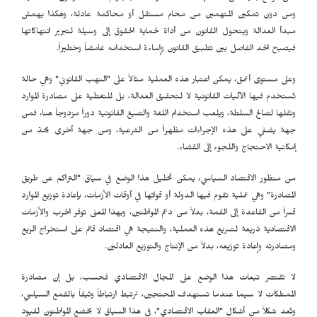
ومن دون تمكين المتهمين من محام مستقل أو محاكمة عادلة، وهكذا يهمش
مبدأ العدالة ويتحول القانون من أداة لحماية الحقوق إلى وسيلة لتبرير انتهاكاتها
فيصبح الحد الفاصل بين تطبيق القانون وإساءة استخدامه غامضاً وخطيراً.
وعلى مستوى أعمق، يمكن اعتبار هذه العملية مثالاً على "النهب القانوني" وهي حالة
تُستخدم فيها الآليات القانونية لا لتحقيق العدالة، بل للتغطية على مصادرة الموارد
ونقلها لصالح السلطة، ويلعب استخدام اللغة والصيغ القانونية دوراً مزدوجاً هنا، فمن
جهة يضفي على هذه الإجراءات مظهراً من الشرعية، ومن جهة أخرى يحدّ من
إمكانية الاحتجاج واللجوء إلى القضاء.
من منظور الاقتصاد السياسي، يمكن تحليل هذا الوضع في سياق "التراكم عن طريق
المصادرة" وهي عملية تقوم فيها الدولة أو قواتها في أوقات الأزمات، بإعادة توزيع الموارد
قسراً من القاعدة إلى القمة، بدلاً من دعم المواطنين، وبهذا المعنى توفر الحرب والأزمات
الاقتصادية ذريعة لتسريع هذه العملية، والنتيجة هي اقتصاد قائم على استخراج الريع
ومصادرته وإعادة توزيعه، بدلاً من الإنتاج والتوزيع العادلين.
لا تقتصر تبعات هذا الوضع على المجال الاقتصادي فحسب، بل إن مصادرة
الممتلكات لا سيما عندما تستهدف المحتجين، ترتبط ارتباطاً وثيقاً بالقمع السياسي،
وتُعد شكلاً من أشكال "العقاب الاقتصادي"، في هذا السياق لا يخضع المواطنون لقيود