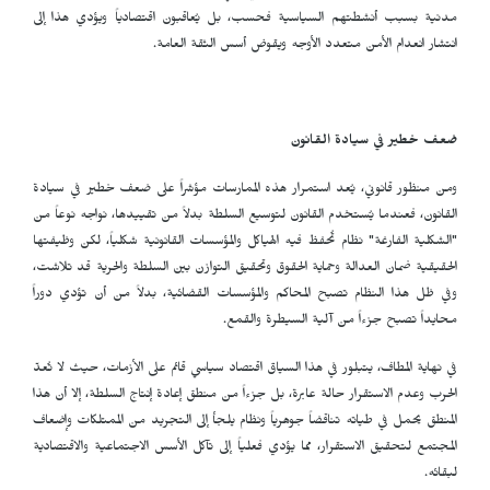
مدنية بسبب أنشطتهم السياسية فحسب، بل يُعاقبون اقتصادياً ويؤدي هذا إلى
انتشار انعدام الأمن متعدد الأوجه ويقوض أسس الثقة العامة.
ضعف خطير في سيادة القانون
ومن منظور قانوني، يُعد استمرار هذه الممارسات مؤشراً على ضعف خطير في سيادة
القانون، فعندما يُستخدم القانون لتوسيع السلطة بدلاً من تقييدها، نواجه نوعاً من
"الشكلية الفارغة" نظام تُحفظ فيه الهياكل والمؤسسات القانونية شكلياً، لكن وظيفتها
الحقيقية ضمان العدالة وحماية الحقوق وتحقيق التوازن بين السلطة والحرية قد تلاشت،
وفي ظل هذا النظام تصبح المحاكم والمؤسسات القضائية، بدلاً من أن تؤدي دوراً
محايداً تصبح جزءاً من آلية السيطرة والقمع.
في نهاية المطاف، يتبلور في هذا السياق اقتصاد سياسي قائم على الأزمات، حيث لا تُعدّ
الحرب وعدم الاستقرار حالة عابرة، بل جزءاً من منطق إعادة إنتاج السلطة، إلا أن هذا
المنطق يحمل في طياته تناقضاً جوهرياً ونظام يلجأ إلى التجريد من الممتلكات وإضعاف
المجتمع لتحقيق الاستقرار، مما يؤدي فعلياً إلى تآكل الأسس الاجتماعية والاقتصادية
لبقائه.