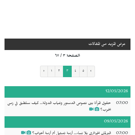
عرض المزيد من المقالات
الصفحة ٣ / ٦٧
‹
١
٢
٣
٤
٥
›
12/05/2026
07:00
حقوق المرأة بين نصوص الدستور وغياب الدولة... كيف ستُطبق في زمن
الحرب؟
09/05/2026
07:00
البرلمان الجزائري بلا نساء... أزمة تمثيل أم أزمة أحزاب؟