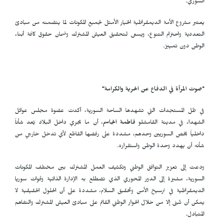
السوري.
يعتبر مشروع الأمة الديمقراطية الخيار الأمثل لجميع المكونات لما يتضمنه من مبادئ
التعددية واحترام التنوع، ويسعى لتحقيق العيش المشترك وضمان حقوق كافة أبناء
الوطن دون تمييز.
"صوت المرأة في الدفاع عن الحرية والكرامة"
في ظل المستجدات التي تشهدها الساحة السورية، أكدت عضوة مجلس عوائل
الشهداء في مدينة القامشلو
فاطمة الجاسم
، أن ما يجري داخل البلاد يُعد شأناً
داخلياً يخص السوريين وحدهم، مشددة على رفضها القاطع لأي تدخل خارجي من
شأنه أن يهدد وحدة الوطن واستقراره.
ودعت إلى تعزيز التوافق الوطني وتكثيف العمل المشترك بين مختلف المكونات
السورية، مشيرة إلى الدور المحوري الذي تضطلع به الإدارة الذاتية وقوات سوريا
الديمقراطية في ترسيخ الأمن وتحقيق السلام، مشددة على أن الحلول الحقيقية لا
يمكن أن تُبنى إلا من خلال الحوار الوطني القائم على مبادئ العيش المشترك والتفاهم
المتبادل.