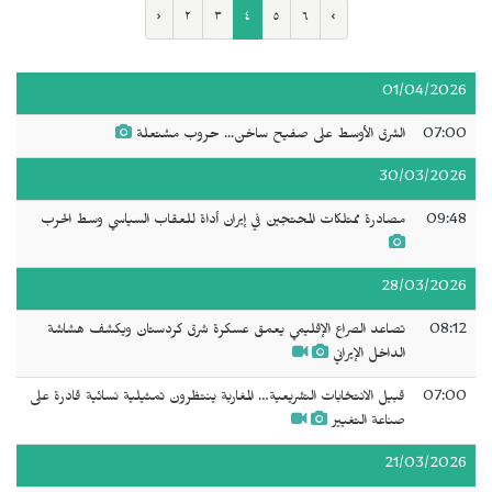
‹
٢
٣
٤
٥
٦
›
01/04/2026
07:00
الشرق الأوسط على صفيح ساخن... حروب مشتعلة
30/03/2026
09:48
مصادرة ممتلكات المحتجين في إيران أداة للعقاب السياسي وسط الحرب
28/03/2026
08:12
تصاعد الصراع الإقليمي يعمق عسكرة شرق كردستان ويكشف هشاشة
الداخل الإيراني
07:00
قبيل الانتخابات التشريعية… المغاربة ينتظرون تمثيلية نسائية قادرة على
صناعة التغيير
21/03/2026