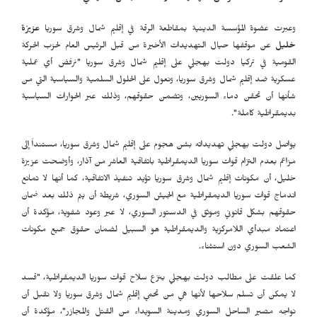
وعبرت عضوة المؤسسة الدينية بمقاطعة الرقة في إقليم شمال وشرق سوريا
عزيزة
خليل
عن موقفها حيال التهديدات الأخيرة من قبل الرئيس العام لحزب الحركة
القومية في تركيا دولت بهجلي على إقليم شمال وشرق سوريا "نرفض أي عملية
عسكرية ضد إقليم شمال وشرق سوريا، ونعول على الحلول السلمية والسياسية التي من
شأنها أن تحقن دماء السوريين، وتضمن حقوقهم، وذلك عبر الحوارات السياسية
بديمقراطية كاملة".
يواصل دولت بهجلي تهديداته بشن هجوم على إقليم شمال وشرق سوريا، مستنداً إلى
مزاعم بعدم التزام قوات سوريا الديمقراطية باتفاقية العاشر من آذار، وأوضحت عزيزة
خليل، أن مكونات إقليم شمال وشرق سوريا تؤيد تنفيذ الاتفاقية، كما أنها لا تمانع
اندماج قوات سوريا الديمقراطية مع الجيش السوري، شريطة أن يتم ذلك بعد ضمان
حقوقهم بشكل قانوني وموثق في الدستور السوري، لا عبر وعود شفوية، مؤكدة أن
اعتماد مبدأي اللامركزية والديمقراطية هو السبيل لضمان حقوق جميع مكونات
الشعب السوري دون استثناء.
كما علقت على مطالب دولت بهجلي بنزع سلاح قوات سوريا الديمقراطية، "قسد
لا يمكن أن تسلم سلاحها لأنها هي من تحمي إقليم شمال وشرق سوريا ولا نقبل أن
نواجه مصير الساحل السوري ومدينة السويداء من القتل والمجازر"، مؤكدة أن