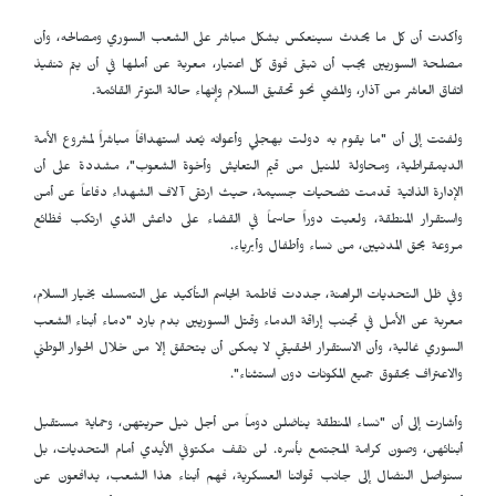
وأكدت أن كل ما يحدث سينعكس بشكل مباشر على الشعب السوري ومصالحه، وأن
مصلحة السوريين يجب أن تبقى فوق كل اعتبار، معربة عن أملها في أن يتم تنفيذ
اتفاق العاشر من آذار، والمضي نحو تحقيق السلام وإنهاء حالة التوتر القائمة.
ولفتت إلى أن "ما يقوم به دولت بهجلي وأعوانه يُعد استهدافاً مباشراً لمشروع الأمة
الديمقراطية، ومحاولة للنيل من قيم التعايش وأخوة الشعوب"، مشددة على أن
الإدارة الذاتية قدمت تضحيات جسيمة، حيث ارتقى آلاف الشهداء دفاعاً عن أمن
واستقرار المنطقة، ولعبت دوراً حاسماً في القضاء على داعش الذي ارتكب فظائع
مروعة بحق المدنيين، من نساء وأطفال وأبرياء.
وفي ظل التحديات الراهنة، جددت فاطمة الجاسم التأكيد على التمسك بخيار السلام،
معربة عن الأمل في تجنب إراقة الدماء وقتل السوريين بدم بارد "دماء أبناء الشعب
السوري غالية، وأن الاستقرار الحقيقي لا يمكن أن يتحقق إلا من خلال الحوار الوطني
والاعتراف بحقوق جميع المكونات دون استثناء".
وأشارت إلى أن "نساء المنطقة يناضلن دوماً من أجل نيل حريتهن، وحماية مستقبل
أبنائهن، وصون كرامة المجتمع بأسره. لن نقف مكتوفي الأيدي أمام التحديات، بل
سنواصل النضال إلى جانب قواتنا العسكرية، فهم أبناء هذا الشعب، يدافعون عن