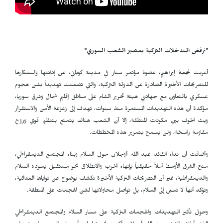
"نرفض التدخلات التركية بمصير الشعب السوري"
أعربت
نجمة إبراهيم
، عضوة مؤتمر ستار في مدينة كوباني، عن إدانتها واستنكارها
للتصريحات الأخيرة الصادرة عن الدولة التركية، والتي تضمنت تهديداً بشن هجوم
عسكري بالتعاون مع جهاديي هيئة تحرير الشام على مناطق إقليم شمال وشرق سوريا،
مؤكدة أن هذه التهديدات المستمرة منذ سنوات، تهدف إلى زعزعة الأمن والاستقرار
وبث الخوف بين مكونات المنطقة، إلا أن الشعب هناك يتمتع بتنظيم قوي وروح
مقاومة راسخة، ولن يسمح بتمرير هذه المخططات.
وأضافت أن نداء القائد عبد الله أوجلان حول السلام وبناء المجتمع الديمقراطي،
منح الشرق الأوسط أملاً حقيقياً بإنهاء الحرب والانطلاق نحو مستقبل يسوده السلام
والديمقراطية، غير أن التصريحات التركية الأخيرة تكشف بوضوح عن نواياها العدائية،
وتؤكد أنها لا تسعى إلى السلام، بل تواصل محاولاتها لشن الهجمات على المنطقة.
وحول تأثير التهديدات والهجمات التركية على مسار السلام والمجتمع الديمقراطي