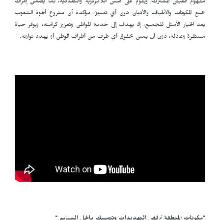
مفهوم العيش المشترك، ويقوم على أسس اللامركزية والتعددية، بما يضمن إشراك
جميع المكونات والأطياف والأديان دون أي تمييز، مؤكدة أن مشروع أخوة الشعوب
يعد الخيار الأمثل للجميع، إذ يهدف إلى خدمة المواطن وتعزيز كرامته، ويوفر حياة
مستقرة وعادلة، دون أن يمس بحقوق أي طرف من أطراف الوطن أو يهدد توازنه.
"مكونات المنطقة ترفض التهديدات وتتمسك بالحل السياسي"