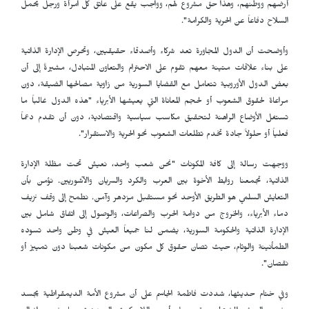
أرضهم ووطنهم، وهذا حق مشروع لهم، وواجب يقع على عاتق كل امرأة ورجل يحمل
السلاح دفاعاً عن الحرية والكرامة".
وأوضحت أن الدول المجاورة تعد شركاء وأصدقاء حقيقيين، وتحرص الإدارة الذاتية
على بناء علاقات متينة معهم تقوم على الاحترام والتعاون المتبادل، مشيرةً إلى أن
بعض الدول الأوروبية تتعامل مع القضايا السورية من زاوية مصالحها الضيقة، دون
مراعاة لحقوق الشعوب أو لحجم المعاناة التي يعيشها الأبرياء "هذه الدول غالباً ما
تستغل الأوضاع الراهنة لتحقيق مكاسب سياسية واقتصادية، دون أن تقدم دعماً
فعلياً أو حلولاً جادة تخدم تطلعات الشعوب نحو الحرية والاستقرار".
ووجهت رسالة إلى كافة المكونات "نحن شعب واحد، نعيش تحت مظلة الإدارة
الذاتية، تجمعنا روابط الأخوة بين العرب والكرد والسريان والآشوريين. نؤمن بأن
التعايش السلمي هو الطريق الأوحد نحو مستقبل مزدهر وآمن. نطمح إلى وقف نزيف
دماء الأبرياء، والخروج من دوامة الحرب والصراعات، والوصول إلى اتفاق شامل بين
الإدارة الذاتية والحكومة السورية، يضمن لنا جميعاً العيش في وطن واحد تسوده
الطمأنينة والوئام، حيث تصان حقوق كل مكون من مكونات شعبنا دون تمييز أو
نقصان".
وفي ختام حديثها، شددت فاطمة الجاسم على أن مشروع الأمة الديمقراطية يجسد