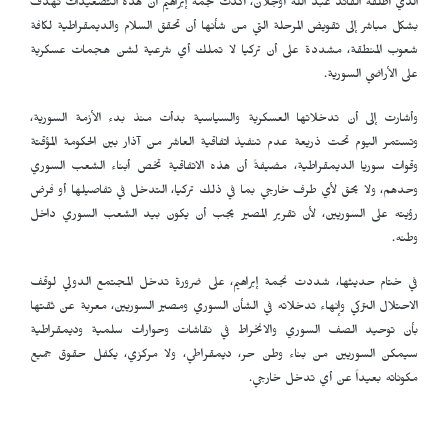
الذي أطلقه القائد عبد الله أوجلان، أكدت نجمة إبراهيم أن هذه التصعيدات تهدف
بشكل مباشر إلى تقويض المرحلة التي من شأنها أن تحقق السلام والديمقراطية لكافة
شعوب المنطقة، مشددة على أن تركيا لا تملك أي شرعية لشن هجمات عسكرية
على الأراضي السورية.
وأشارت إلى أن تدخلاتها العسكرية والسياسية بدأت منذ بدء الأزمة السورية،
وتستمر اليوم تحت ذريعة عدم تنفيذ اتفاقية العاشر من آذار بين الحكومة المؤقتة
وقوات سوريا الديمقراطية، مضيفةً أن هذه الاتفاقية تخص أبناء الشعب السوري
وحدهم، ولا يحق لأي طرف خارجي بما في ذلك تركيا، التدخل في تفاصيلها أو فرض
رؤيته على السوريين، لأن تقرير المصير يجب أن يكون بيد الشعب السوري داخل
وطنه.
في ختام حديثها، شددت نجمة إبراهيم، على ضرورة تدخل المجتمع الدولي لوقف
الاحتلال التركي وإنهاء تدخلاته في الشأن السوري ومصير السوريين، معربة عن ثقتها
بأن توحيد الصف السوري والانخراط في نقاشات وحوارات سلمية وديمقراطية
سيمكن السوريين من بناء وطن حر، ديمقراطي، ولا مركزي، يكفل حقوق جميع
مكوناته بعيداً عن أي تدخل خارجي.