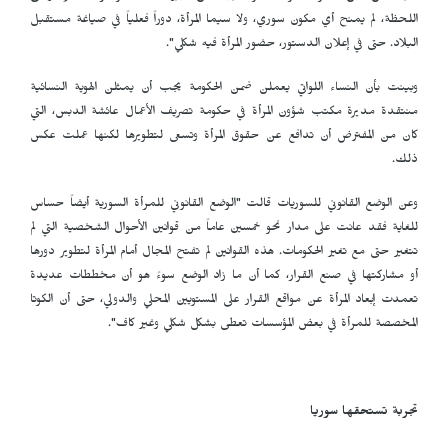
اللحظة، لم يمنح أي مكون سوري، ولا سيما المرأة، دوراً فعلياً في صياغة مستقبل
البلاد. حتى في إعلان الدستور، حضور المرأة فيه شكلي".
وبينت بأن النساء اللواتي يعملن ضمن الحكومة يجب أن يمثلن الهوية النسائية
منتقدة مديرة مكتب شؤون المرأة في حكومة تصريف الأعمال عائشة الدبس، التي
كان من المفترض أن تدافع عن حقوق المرأة وتسعى لتطويرها لكنها عملت عكس
ذلك.
وعن الوضع القانوني للسوريات قالت "الوضع القانوني للمرأة السورية أيضاً حساس
للغاية فقد عانت على مدار نحو خمسين عاماً من قوانين الأحوال الشخصية التي لم
تتغير حتى مع تغير الحكومات. هذه القوانين لم تفتح المجال أمام المرأة لتطوير دورها
أو مشاركتها في صنع القرار، كما أن ما زاد الوضع سوءً هو أن مخططات عديدة
تعمدت إبعاد المرأة عن مواقع القرار على المستويين المحلي والدولي، حتى أن الكوتا
المخصصة للمرأة في بعض المؤسسات تعطى بشكل شكلي وغير كاف".
تجربة تستحقها سوريا