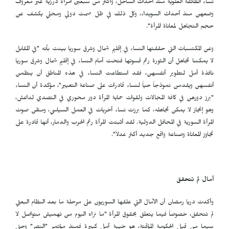
نساء الطائفة العلوية منذ أحداث الساحل، وأكثر من سبعين امرأة درزية غير معروف
وضعهن منذ أحداث السويداء، وكل ذلك في ظل صمت دولي ومحلي يكشف عن
حجم التجاهل لمعاناة المرأة".
وعن المكتسبات التي حققتها النساء في إقليم شمال وشرق سوريا بينت بأنه "في المقابل
لا يمكننا تجاهل أن الثورة رغم قسوتها فتحت أمام النساء في إقليم شمال وشرق سوريا
نافذة أمل لتطوير أنفسهن، فقد استطاعت النساء في هذه المناطق أن ينظمن
أنفسهن ويقدمن نموذجاً حياً لنساء قادرات على صناعة التغيير"، مؤكدة أن النساء
"برز دورهن في كافة المجالات ولقوات حماية المرأة دور محوري في التصدي لداعش،
وهو إنجاز لا يمكن تجاهله، كما برزت نساء أخريات في العمل السياسي، ومثلن صوت
المرأة السورية في المحافل الدولية. لقد أثبتت المرأة رغم الحرب والدمار، أنها قادرة على
تجاوز المعاناة وصناعة واقع جديد أكثر عدلاً".
آمال لم تتحقق
وأكدت دريا رمضان أن الآمال التي علقها السوريون على مرحلة ما بعد النظام البعثي
لم تتحقق، خصوصاً فيما يتعلق بحقوق المرأة "ما نراه اليوم من تهميش متواصل لا
سيما من قبل الحكومة المؤقتة، هو خيبة أمل كبيرة فمنذ مؤتمر "النصر" وحتى