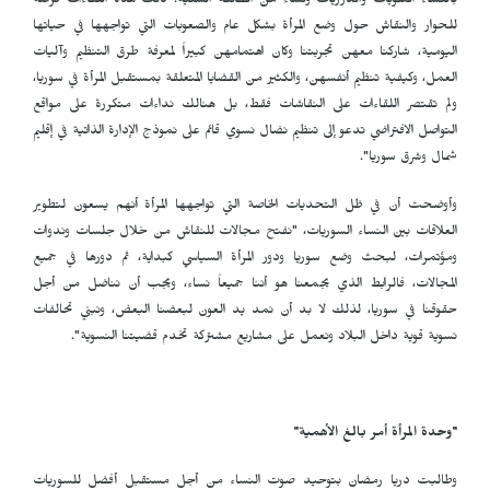
بالنساء العلويات والدرزيات ونساء من الطائفة السنية. كانت هذه اللقاءات فرصة
للحوار والنقاش حول وضع المرأة بشكل عام والصعوبات التي تواجهها في حياتها
اليومية، شاركنا معهن تجربتنا وكان اهتمامهن كبيراً لمعرفة طرق التنظيم وآليات
العمل، وكيفية تنظيم أنفسهن، والكثير من القضايا المتعلقة بمستقبل المرأة في سوريا،
ولم تقتصر اللقاءات على النقاشات فقط، بل هنالك نداءات متكررة على مواقع
التواصل الافتراضي تدعو إلى تنظيم نضال نسوي قائم على نموذج الإدارة الذاتية في إقليم
شمال وشرق سوريا"
.
وأوضحت أن في ظل التحديات الخاصة التي تواجهها المرأة أنهم يسعون لتطوير
العلاقات بين النساء السوريات، "نفتح مجالات للنقاش من خلال جلسات وندوات
ومؤتمرات، لبحث وضع سوريا ودور المرأة السياسي كبداية، ثم دورها في جميع
المجالات، فالرابط الذي يجمعنا هو أننا جميعاً نساء، ويجب أن نناضل من أجل
حقوقنا في سوريا، لذلك لا بد أن نمد يد العون لبعضنا البعض، ونبني تحالفات
نسوية قوية داخل البلاد ونعمل على مشاريع مشتركة تخدم قضيتنا النسوية".
"وحدة المرأة أمر بالغ الأهمية"
وطالبت دريا رمضان بتوحيد صوت النساء من أجل مستقبل أفضل للسوريات