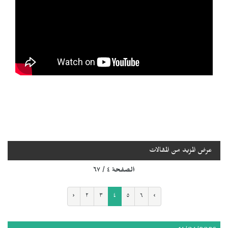
عرض المزيد من المقالات
الصفحة ٤ / ٦٧
‹
٢
٣
٤
٥
٦
›