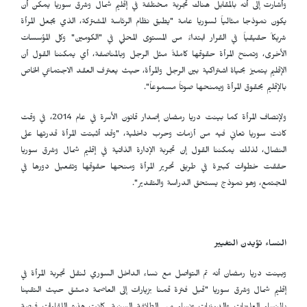
وأشارت إلى أنه بالمقابل هناك تجربة مختلفة في إقليم شمال وشرق سوريا يمكن أن
يكون نموذجا مثالياً لسوريا عامة "يطبق نظام الرئاسة المشتركة، الذي يجعل المرأة
شريكاً حقيقياً في القرار ابتداءً من المستوى المحلي في "الكومين" وكل المؤسسات
الأخرى، وتمنح المرأة حقوقها كاملةً مثل الرجل وبالمناصفة، أي يمكننا القول أن
الإقليم يتميز بحياة اشتراكية بين الرجل والمرأة، حيث يعترف العقد الاجتماعي الخاص
بالإقليم بحقوق المرأة ويمنحها صوتاً مسموعاً".
ولإنصاف المرأة كما بينت دريا رمضان إصدار قانون الأسرة في عام 2014، في وقت
كانت سوريا تعاني فيه من أزمات وحرب داخلية، "وقد أثبتت المرأة قدرتها على
النضال، لذلك يمكننا القول إن تجربة الإدارة الذاتية في إقليم شمال وشرق سوريا
حققت خطوات كبيرة في طريق تحرير المرأة ومنحها حقوقها وتفعيل دورها في
المجتمع، وهو نموذج يستحق الدراسة والتقدير".
النساء تؤيدن التغيير
وبينت دريا رمضان أنه تم التواصل مع نساء الداخل السوري لنقل تجربة المرأة في
إقليم شمال وشرق سوريا "قبل فترة قمنا بزيارات إلى العاصمة دمشق حيث التقينا