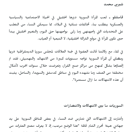
شيرين محمد
قامشلو ـ
لعب المرأة السورية دورها الحقيقي في الحياة الاجتماعية والسياسية
والعسكرية يتطلب بناء تحالفات نسائية في البلاد، مما سيمكن النساء من التغلب
على التحديات التي واجهتهن وما زلن يواجهنها حتى اليوم، والتغيير الحقيقي يبدأ
حين تكون المرأة في موقع الشراكة الحقيقية، لا التبعية أو الغياب.
في لقاء مع وكالتنا قالت العضوة في لجنة العلاقات لمجلس سوريا الديمقراطية
دريا
رمضان
أن المرأة السورية تواجه مستويات كبيرة من الانتهاك والتهميش، فقد تم
إقصاؤها بشكل ممنهج من مراكز صنع القرار، وتعرضت خلال سنوات الحرب لأشكال
مختلفة من العنف وما نشهده اليوم في مناطق كدمشق والسويداء والساحل، يثبت
أن هذه الانتهاكات ما تزال مستمرة".
السوريات ما بين الانتهاكات والانتصارات
وأشارت إلى الانتهاكات التي تمارس ضد النساء في بعض المناطق السورية على يد
جهاديي هيئة تحرير الشام قائلة "هذا الوضع مرعب، إذ لا يعرف مصير العشرات من