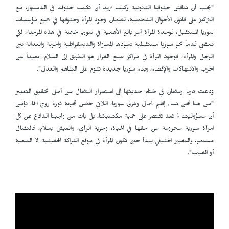
"يجب أن نناقش حقوقنا القانونية وكيف نريد أن تكتب حقوقنا في الدستور، مع
التركيز على قانون الأحوال الشخصية، لضمان وجود المرأة وحقوقها في جميع مؤسسات
سوريا المستقبل، فوحدة المرأة أمر بالغ الأهمية في سوريا خاصة في هذه المرحلة، لكي
نمضي قدماً نحو سوريا مستقبلية تسودها المساواة والديمقراطية والحرية والعدالة بين
الرجل والمرأة، فوجود المرأة في مراكز صنع القرار هو الطريق إلى السلام، بعيداً عن
الحرب والانتهاكات والإقصاء، وبناء سوريا جديدة تقوم على التفاهم والعدل".
ودعت دريا رمضان في ختام حديثها إلى استمرار النضال من أجل تحقيق التغيير
"من هنا نحن نساء إقليم شمال وشرق سوريا، اللاتي خضن تجربة ثورة روج آفا، نؤمن
أن مسؤوليتنا لم تعد تقتصر على حماية مكتسباتنا، بل بات من واجبنا الدفاع عن كل
امرأة سورية محرومة من حقها في الحياة، وحرية الرأي، والعيش بسلام، فالنضال
مستمر، والتغيير الحقيقي يبدأ حين تكون المرأة في موقع الشراكة الحقيقية، لا التبعية
أو الغياب"
.