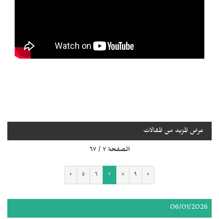
عرض المزيد من المقالات
الصفحة ٧ / ٦٧
‹
٥
٦
٧
٨
٩
›
06/01/2026