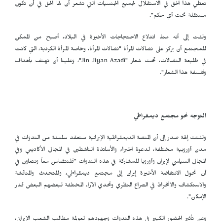
نعطي هذا الحق في الاستقلال لجميع الجنسيات التي تشعر أن لها الحق في أن تكون
مستقلة تحت أي حكم".
ولفت إلى أنه منذ اندلاع الاحتجاجات الأخيرة في البلاد، أصبح من الممكن
للمجتمع أن يركز على نضالات المرأة "نضالات المرأة، وخاصة المرأة الكردية، التي كانت
في طليعة النضالات، تحت شعار "
Jin Jiyan Azadî
"، وعلينا أن نهتف بأهداف
وفلسفة هذا الشعار".
التوجه نحو مجتمع ديمقراطي
ولفتت إلهة صدر إلى أن المنصة الديمقراطية الإيرانية ستعقد سلسلة من الندوات في
مدن أوروبية مختلفة، لدعوة الخبراء والأساتذة الناشطين في المجال الأكاديمي وفي
المجال السياسي لإيران وأوروبا للمشاركة في هذه الندوات "فلنتضامن معاً ونتعاون في
أن تحول الانتفاضة الأخيرة إيران إلى مجتمع ديمقراطي، وللتحدث والمناقشة
والاستكشاف والانخراط في الصراع النظري وتحدي الآراء المختلفة لبعضهم البعض قدر
الإمكان".
وعن تأثير الحضور الكبير في هذه الندوات وجهودهم لعولمة مطالب الشعب الإيراني،