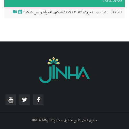
25/11/2025
07:20
دينا عبد العزيز: نظام "القائمة" تسكين للمرأة وليس تمكيناً
حقوق النشر جميع الحقوق محفوظة لوكالة JINHA