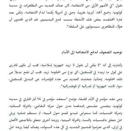
تقول "في الأشهر الأولى من الانتفاضة، كان هناك العديد من التظاهرات في مدينة
كولونيا، وجميع أنحاء أوروبا تقريباً، وحتى في أمريكا وكندا لدعم الانتفاضة، ولكن بعد
فترة انخفضت بعض تلك الأنشطة بسبب قمع اليمينيين لهم الذين يخشون أن
هؤلاء المتظاهرين سيستولون على السلطة".
توحيد الصفوف لدفع الانتفاضة إلى الأمام
وأشارت إلى أنه "لا يكفي أن نقول لا نريد جمهورية إسلامية، يجب أن نكون قادرين
على قول ما نريده في المستقبل، أي نوع من الحكومة نريد. يجب أن نضع بديلاً عن
تلك الحكومة. وحالياً، تتحدث العديد من هذه المؤتمرات عن البديل المستقبلي،
سواء كانت جمهورية أو فدرالية أو كونفدرالية".
وعن عقد مؤتمر في الأيام المقبلة، توضح "سنعقد مؤتمر في 14 أيار الجاري في مدينة
كولونيا، يتضمن جلستين إحداهما تدور حول حركة التقاضي، والحركة النسائية،
وحركة الجنسيات، كما سنعرض فيديو قصير حول البيئة، ثم سننظم ثمانية ورش
عمل تتعلق بالجنسيات والنساء والحركة البيئية، وورشة أخرى تتعلق باللاجئين الأفغان
في إيران، الذين تعرضوا للتمييز الشديد في كل هذه السنوات، وهناك أيضاً ورشة عمل