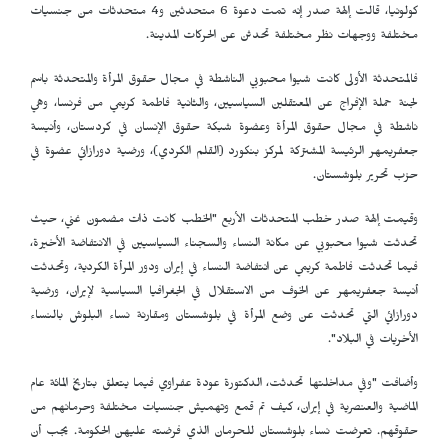
كولونيا، قالت إلهة صدر إنه تمت دعوة 6 متحدثين و4 متحدثات من جنسيات
مختلفة ووجهات نظر مختلفة تحدثن عن الحركات المدينة.
فالمتحدثة الأولى كانت شيوا محبوبي الناشطة في مجال حقوق المرأة والمتحدثة باسم
لجنة حملة الإفراج عن المعتقلين السياسيين، والثانية فاطمة كريمي من فرنسا، وهي
ناشطة في مجال حقوق المرأة وعضوة شبكة حقوق الإنسان في كردستان، وأنيسة
جعفريمهر الرئيسة المشتركة لمركز بنكورد (القلم الكردي)، ورضية دورازائي عضوة في
حزب تحرير بلوشستان.
وقيمت إلهة صدر خطب المتحدثات الأربع "الخطب كانت ذات مضمون غني، حيث
تحدثت شيوا محبوبي عن مكانة النساء والسجناء السياسيين في الانتفاضة الأخيرة،
فيما تحدثت فاطمة كريمي عن انتفاضة النساء في إيران ودور المرأة الكردية، وتحدثت
أنيسة جعفريمهر عن الخوف من الاستقلال في الجغرافيا السياسية لإيران، ورضية
دورازائي التي تحدثت عن وضع المرأة في بلوشستان ومقارنة نساء البلوش بالنساء
الأخريات في البلاد".
وأضافت "وفي مداخلتها تحدثت، الدكتورة عودة عفراوي فيما يتعلق بتاريخ المائة عام
الماضية والعنصرية في إيران، كيف تم قمع وتهميش جنسيات مختلفة وحرمانهم من
حقوقهم. تعرضت نساء بلوشستان للحرمان الذي فرضته عليهن الحكومة. يجب أن