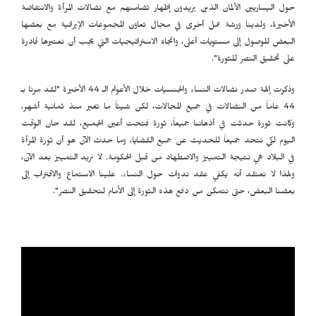
حول اليساريين الألمان الذين يريدون إظهار تضامنهم مع نضالات المرأة والانتفاضة
الأخيرة، ولدينا ورشة عمل أخرى في مجال تعاون المجموعات الإيرانية مع بعضها
البعض للوصول إلى مستويات أعلى، واتجاه الاستراتيجيات التي يجب أن نعتبرها قادرة
على تحقيق النصر للثورة".
وذكرت إلهة صدر نضالات النساء والجنسيات خلال الأعوام الـ 44 الأخيرة "لقد مرنا بـ
44 عاماً من النضالات في جميع المجالات، لكن شيئاً ما تغير منذ ثمانية أشهر،
وكانت ثورة حدثت في أذهاننا جميعاً، ثورة فتحت أعين الجميع، لقد حان الوقت
اليوم لكي نتحد جميعاً للحديث عن جميع القضايا، وما حدث الآن هو أن ثورة المرأة
في البلاد هي نتيجة التمييز والاضطهاد من قبل الحكومة. لا نريد التمييز بعد الآن،
ولهذا لا نعتقد أنه يكفي عقد ندوات حول النساء. علينا الاستماع والاقتراب إلى
بعضنا البعض، حتى نتمكن من دفع هذه الثورة إلى الأمام لتحقيق النصر".