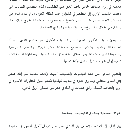
مركز الأخبار ـ
في الخامس عشر من شباط/فبراير الماضي، نشرت 20 نقابة ومنظمة
مدنية في إيران ميثاقها الخاص بالحد الأدنى من المطالب، والذي يتضمن المطالب التي
دفعت الشعب الإيراني إلى التظاهر في الشوارع ضد النظام الأبوي، ودعم عدد كبير من
النشطاء الاجتماعيين والسياسيين والأحزاب ومجموعات مختلفة خارج البلاد هذا
الميثاق من خلال عقد المؤتمرات والندوات والبرامج المختلفة.
ما يميز ندوات الأشهر الأخيرة عن الندوات الأخرى هو الحضور الملون للمرأة
كمتحدثة وعضوة، وتناقش مواضيع مختلفة مثل البيئة، والقضايا السياسية
باعتبارها قضايا متشابكة، ومن خلال عقد مثل هذه الندوات وبمشاركة المتحدثات،
تتجه إيران نحو مستقبل مشرق وأكثر تطوراً.
ولتقييم الغرض من هذه المؤتمرات وأهميتها، أجرت وكالتنا مقابلة مع
إلهة صدر
وهي إحدى منظمي ومديري ندوة في مدينة كولونيا بألمانيا حول التطورات الأخيرة في
إيران وانتفاضة النساء، والتي عقدت في الحادي عشر من نيسان/أبريل الماضي.
الحركة النسائية وحقوق القوميات المسلوبة
وفي إشارة إلى انعقاد مؤتمرين في الحادي عشر من نيسان/أبريل الماضي في مدينة