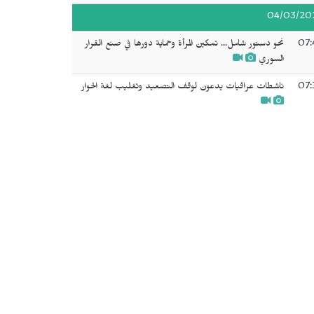
04/03/20
07:
نحو دستور شامل... تمكين المرأة وحماية دورها في صنع القرار
السوري
07:
ناشطات عراقيات يدعون لوقف التصعيد وتغليب لغة الحوار