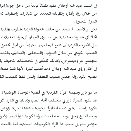
إن السيد عبد الله أوجلان يقود نضالاً فريداً من داخل جزيرة إ
من خلال رؤاه وأفكاره ونظرياته العديد من المبادرات والخطوات كم
الدول المجاورة.
لكن، وللأسف، لم تُتخذ من جانب الدولة التركية خطوات إيجابية
اتخاذ أي خطوات حقيقية على مستوى البرلمان أو إجراء تعديلات
على الأحزاب الكردية أن تضع فيما بينها مشروعاً من أجل تحقيق
الشعب الكردي من خلال الأحزاب، والمستقلين، والفنانين، والكتّاب
مجتمع حر وديمقراطي، وكذلك للتأثير في المجتمعات المحيطة با
إن أفكار ورؤى عبد الله أوجلان ذات أهمية كبيرة، لأنها تُعدّ م
يصبح الكرد روّاداً لجميع شعوب المنطقة، وليس فقط للشعب الك
ما هو دور ومهمة المرأة الكردية في قضية الوحدة الوطنية؟
قد يكون للمرأة دور في مختلف أنحاء العالم، وكذلك في الشرق ال
فكرية واجتماعية في نضالها، فالمرأة الكردية عاشقة للحرية، وتر
مؤتمر ستار إلى جانب دار المرأة والكومينات النسائية، كما نظّم