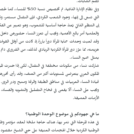
تضم الشابات.
وفي نظام الإدارة الذاتية، ت
التي تسعى إلى إنهاء وجود الشعب الكردي، فإن النضال مستمر، ويجب
إن التنظيم الذاتي يُعدّ حاجة أساسية للشعوب، وهو تعبير عن الفكر 
والعلمية أمر بالغ الأهمية، ويجب أن تعزز النساء حضورهن داخل
وقد لعبت وحدات حماية المرأة دوراً بارزاً، إذ كانت من أوائل ال
هزيمته، مما عزّز دور المرأة الكردية الريادي لذلك، من الضروري دع
يمثل جميع النساء.
شاركت نساء من مكونات مختلفة في النضال، لكن إذا خسرت المرأة
المكون العربي يتعرضن لمستويات أكبر من العنف، وقد رأين تحررهن في
قيادة النساء العربيات في مناطق الطبقة والرقة ومنبج ودير الزور.
ويجب على النساء ألّا يقعن في فخاخ التضليل والتشويه والفسا
الأزمات العميقة.
ما هي جهودكم في موضوع الوحدة الوطنية؟
في هذه المرحلة التي نمر بها، هناك حاجة ملحّة لعقد مؤتمر و
الوطنية الكردية خلال الهجمات العنيفة على حيي الشيخ مقصود و