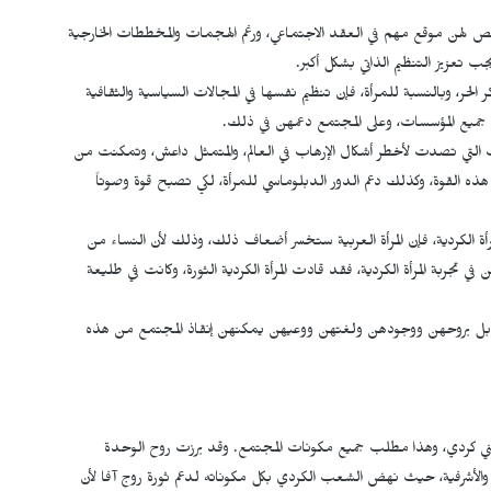
م تخصيص نسبة 50% للنساء، كما خُصص لهن موقع مهم في العقد الاجتماعي، ورغم الهجمات والمخططات الخارجية
 تعزيز التنظيم الذاتي بشكل أكبر.
الحر، وبالنسبة للمرأة، فإن تنظيم نفسها في المجالات السياسية والثقافية
 جميع المؤسسات، وعلى المجتمع دعمهن في ذلك.
قوات التي تصدت لأخطر أشكال الإرهاب في العالم، والمتمثل داعش، وتمكنت من
م هذه القوة، وكذلك دعم الدور الدبلوماسي للمرأة، لكي تصبح قوة وصوتاً
 الكردية، فإن المرأة العربية ستخسر أضعاف ذلك، وذلك لأن النساء من
 تجربة المرأة الكردية، فقد قادت المرأة الكردية الثورة، وكانت في طليعة
د، بل بروحهن ووجودهن ولغتهن ووعيهن يمكنهن إنقاذ المجتمع من هذه
طني كردي، وهذا مطلب جميع مكونات المجتمع. وقد برزت روح الوحدة
الأشرفية، حيث نهض الشعب الكردي بكل مكوناته لدعم ثورة روج آفا لأن