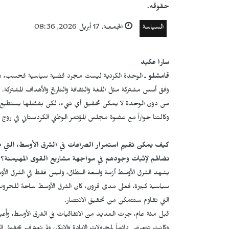
حقوقه.
السياسة
الجمعـة, 17 أبريل 2026, 08:36
سارا عكيد
قامشلو
ـ الوحدة الكردية ليست مجرد قضية سياسية فحسب، بل 
وفق أسس مشتركة مثل اللغة والثقافة والتاريخ والأهداف المشتركة.
من دون الوحدة لا يمكن تحقيق أي شيء، لكن بفضلها يستطيع 
وكالتنا حواراً مع عضوة مجلس المؤتمر الوطني الكردستاني في روج آ
كيف يمكن تقييم استمرار الصراعات في الشرق الأوسط، التي ه
نضالهم لإثبات وجودهم في مواجهة مشاريع القوى المهيمنة؟
يشهد الشرق الأوسط أزمة واسعة النطاق، وليس فقط في الشرق الأوس
سياسية كبيرة، فعلى مدى قرون، كان الشرق الأوسط ساحةً للحروب و
التي تقاوم ستتمكن من تحقيق الانتصار.
قبل مئة عام، جرت العديد من الاتفاقيات في الشرق الأوسط، وأُع