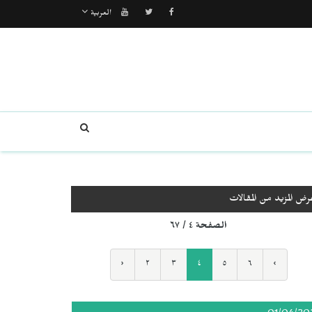
العربية
رض المزيد من المقالات
الصفحة ٤ / ٦٧
‹
٢
٣
٤
٥
٦
›