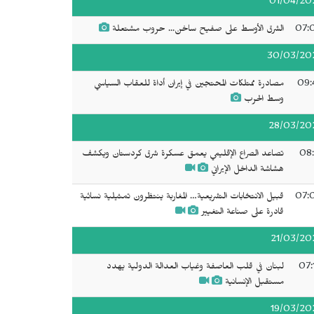
01/04/20
07:
الشرق الأوسط على صفيح ساخن... حروب مشتعلة
30/03/20
09:
مصادرة ممتلكات المحتجين في إيران أداة للعقاب السياسي
وسط الحرب
28/03/20
08:
تصاعد الصراع الإقليمي يعمق عسكرة شرق كردستان ويكشف
هشاشة الداخل الإيراني
07:
قبيل الانتخابات التشريعية… المغاربة ينتظرون تمثيلية نسائية
قادرة على صناعة التغيير
21/03/20
07:
لبنان في قلب العاصفة وغياب العدالة الدولية يهدد
مستقبل الإنسانية
19/03/20