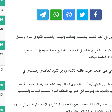
26
00
26
48
هي أيضاً قضية اجتماعية وثقافية وقومية، والشعب الكردي ملزم بالعمل
26
الشعب الكردي تجاوز كل العقبات وتحقيق مطالبه، وحول ذلك أجرت
12
فا،
فاطمة ليكتو.
00
ي على اعتاب حرب عالمية ثالثة، ودور الكرد كفاعلين رئيسيين في
ط، بل يجري أيضاً على المستوى العالمي رسمُ نظامٍ جديد، إلى جانب تحولات
26
الصراعات، والمرحلة التي تمر بها المنطقة اليوم حساسة للغاية، والشعوب
10
يد تصميم المنطقة، ورُسمت خريطة جديدة. لكن، وللأسف، تم تقسيم كردستان،
26