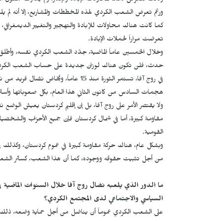
وكانت تتعرض دائماً لمحاولات الإبادة والإنكار، ولم يُعترف بحقوق 
ورغم تعرض الشعب الكردي لهذه المخططات والمشاريع، إلا أنه لم يل
كما كانت هناك محاولات للإبادة والتهجير والتغيير الديمغرافي، و
تعرضت مراراً لحملات الإبادة.
وخلال الخمسين عاماً الماضية، جدّد الشعب الكردي نفسه، وأطلق
حدث، فلن تكون هناك لوزان جديدة على حساب الشعب الكرد
في روج آفا، تستمر الثورة منذ 15 عاماً،
هجمات السادس من كانون الثاني هذا العام، بكل صعوباتها وأسال
ولا يقتصر الأمر على روج آفا، بل إن إقليم كردستان يعيش ال
مقاومة كبيرة، أما في شمال كردستان فإن جميع الأحزاب والشخص
القومية.
وبشكل عام، هناك حركة مقاومة كبيرة في عموم كردستان، وكذلك 
من أجل تثبيت حقوقه ووجوده، كما أن هذا الشعب، كسائر الشعوب
ما الدور الذي يلعبه نضال روج آفا خلال السنوات الماضية ف
السياسي والاجتماعي لدى المجتمع الكردي؟
على الشعب الكردي عموماً أن يناضل من أجل حماية وضعه، ذلك لأ