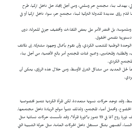
مرالي، بهدف بناء مجتمع حر وسلمي، ومن أجل إيجاد حل داخل تركيا، طرح
ا قدّم رؤى عديدة للدولة التركية لبناء مجتمع حر، سواء داخل تركيا أو في
 وملموسة، بل اقتصر الأمر على بعض اللقاءات وتخفيف جزئي للعزلة، دون
 دستورية تضمن الحقوق.
 الوحدة الوطنية للشعب الكردي، وأن تقوم بأعمال وجهود مشتركة. إن تكاتف
، والطلبة، والمحامين، وجميع فئات المجتمع أمر بالغ الأهمية، من أجل بناء
لمجتمع الكردي.
فتاحاً لحل العديد من مشاكل الشرق الأوسط، ومن خلال هذه الرؤى، يمكن أن
ردي.
أوسط، وقد توجد حركات نسوية متعددة، لكن المرأة الكردية تتميز بخصوصية
فض الخضوع، وتحمل أعباء المجتمع، ولذلك تتبوأ موقع الريادة داخل مجتمعها.
ومنذ التاريخ وحتى يومنا هذا، لعبت المرأة الكردية دوراً قيادياً وتُعرف ثورة روج آفا في 19 تموز بـ"ثورة المرأة"، وقد تأسست حركات نسائية مثل
ت النساء أنفسهن بشكل مستقل داخل الحركات العامة، مثل حركة الشبيبة التي