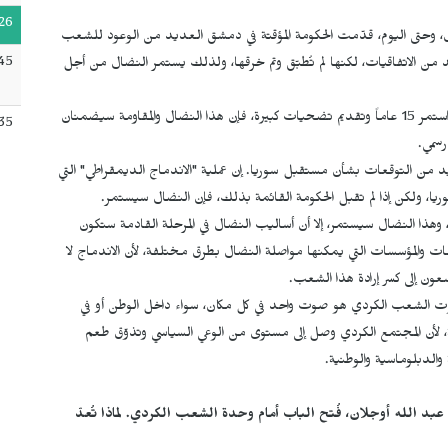
26
ورق، وحتى اليوم، قدّمت الحكومة المؤقتة في دمشق العديد من الوعود للشعب
45
عديد من الاتفاقيات، لكنها لم تُطبّق وتم خرقها، ولذلك يستمر النضال من أجل
في روج آفا، تُعدّ هذه المرحلة الأولى من نوعها؛ فبالرغم من نضال استمر 15 عاماً وتقديم تضحيات كبيرة، فإن هذا النضال والمقاومة سيضمنان
35
رسمي.
د من التوقعات بشأن مستقبل سوريا. إن عملية "الاندماج الديمقراطي" التي
، ولكن إذا لم تقبل الحكومة القائمة بذلك، فإن النضال سيستمر.
د عقلية حزب البعث، وهذا النضال سيستمر، إلا أن أساليب النضال في المرحلة القادمة ستكون
 والمؤسسات التي يمكنها مواصلة النضال بطرق مختلفة، لأن الاندماج لا
سعون إلى كسر إرادة هذا الشعب.
 صوت الشعب الكردي هو صوت واحد في كل مكان، سواء داخل الوطن أو في
ية، لأن المجتمع الكردي وصل إلى مستوى من الوعي السياسي وتذوّق طعم
الدبلوماسية والوطنية.
بد الله أوجلان، فُتح الباب أمام وحدة الشعب الكردي. لماذا تُعدّ