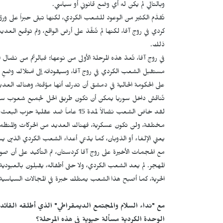
وبالتالي لم يكن له أي وضع قانوني أو سياسي.
تُقدَّم الكثير من الوعود للشعب الكردي، لكنها تبقى حبراً على 
كردي في روج آفا، لكنها لم تُنفَّذ على أرض الواقع، وتم توقيع ال
ذلك.
مستقبل الشعب الكردي في روج آفا، وسيقودانه إلى امتلاك وضعٍ 
على الحكومة الحالية في دمشق أن تدرك أنها مؤقتة، وهناك العدي
تُناقش داخل سوريا يمكن أن تكون طريق الحل لجميع شعوب سوريا
لقد خاض الشعب نضالاً لمدة 15 عاماً ض
مختلفة، ولن تكون عسكرية، فهناك العديد من الحركات والمنظمات
يعني الإلغاء أو الذوبان، كما يدّعي أعداء الشعب الكردي الذين ي
مع الهجمات الأخيرة على روج آفا كردستان، تم التأكيد على أن
المهجر. لم يعد الشعب الكردي، ولا حتى أطفاله، يقبلون بالعبود
الحرية، كما أصبح هذا الشعب يمتلك خبرة في المجالات السياسية و
مع "نداء السلام والمجتمع الديمقراطي" الذي أطلقه القائد ع
الوحدة الكردية مسألة حيوية في هذه المرحلة؟