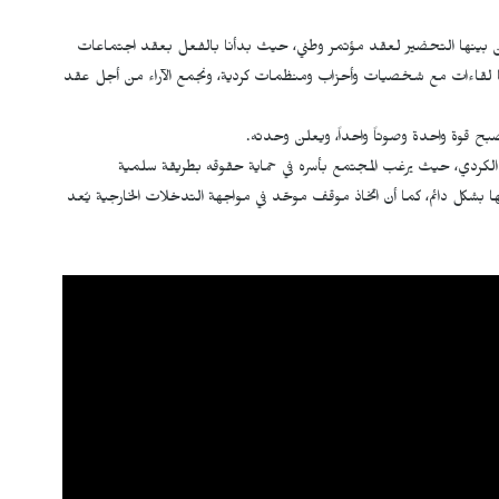
ومن بينها التحضير لعقد مؤتمر وطني، حيث بدأنا بالفعل بعقد اجتماعات
جرينا لقاءات مع شخصيات وأحزاب ومنظمات كردية، ونجمع الآراء من أجل عقد
ح قوة واحدة وصوتاً واحداً، ويعلن وحدته.
الكردي، حيث يرغب المجتمع بأسره في حماية حقوقه بطريقة سلمية
ا بشكل دائم، كما أن اتخاذ موقف موحّد في مواجهة التدخلات الخارجية يُعد