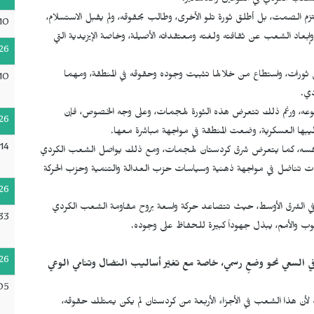
الشعب الكردي في القوانين والدساتير.
تزم الصمت، بل أطلق ثورة تلو الأخرى، وطالب بحقوقه، ولم يقبل الاستسلام،
10
إبعاد الشعب عن ثقافته ولغته ومعتقداته الأصيلة، وخاصة الإيزيدية التي
26
 ثورات، واستطاع من خلالها تثبيت وجوده وحقوقه في المنطقة، ومهما
10
ي.
 ويُخاض نضال فريد من نوعه، ورغم ذلك تتعرض هذه الثورة لهجمات، وعلى وجه الخصوص، فإن
26
يبها العسكرية، وضعت المنطقة في مواجهة مباشرة معها.
14
وضع نفسه، كما يتعرض شرق كردستان لهجمات، ومع ذلك يواصل الشعب الكردي
يات تناضل في مواجهة ذهنية وسياسات حزب العدالة والتنمية وحزب الحركة
26
في الشرق الأوسط، حيث تتصاعد حركة واسعة بروح مقاومة الشعب الكردي
33
 والأمم، يبذل جهوداً كبيرة للحفاظ على وجوده.
26
ي السعي نحو وضعٍ رسمي، خاصة مع تغيّر أساليب النضال وتنامي الوعي
05
ن هذا الشعب في الأجزاء الأربعة من كردستان لم يكن يمتلك حقوقه،