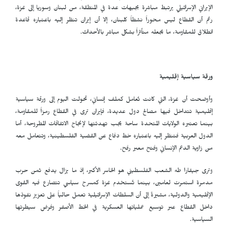
الإيراني الإسرائيلي يرتبط مباشرة بجبهات عدة في المنطقة، من لبنان وسوريا إلى غزة،
رغم أن القطاع ليس محوراً نشطاً كلبنان، إلا أن إيران تنظر إليه باعتباره قاعدة
انطلاق للمقاومة، ما يجعله متأثراً بشكل مباشر بالأحداث.
ورقة سياسية إقليمية
وأوضحت أن غزة، التي كانت تُعامل كملف إنساني، تحولت اليوم إلى ورقة سياسية
إقليمية تتداخل فيها مصالح دول عديدة، فإيران ترى في القطاع رمزاً للمقاومة،
بينما تعتبره الولايات المتحدة ساحة يجب تهدئتها لإنجاح الاتفاقات المطروحة، أما
الدول العربية فتنظر إليه باعتباره خط دفاع عن القضية الفلسطينية، وتتعامل معه
من زاوية الدعم الإنساني وفتح معبر رفح.
وترى جيفارا طه الشعب الفلسطيني هو الخاسر الأكبر، إذ ما يزال يدفع ثمن حرب
مدمرة استمرت لعامين، بينما تُستخدم غزة كمسرح سياسي تتصارع فيه القوى
الإقليمية والدولية، مشيرةً إلى أن السلطات الإسرائيلية تعمل حالياً على تعزيز نفوذها
داخل القطاع عبر توسيع عملياتها العسكرية في الخط الأصفر وفرض سيطرتها
السياسية.