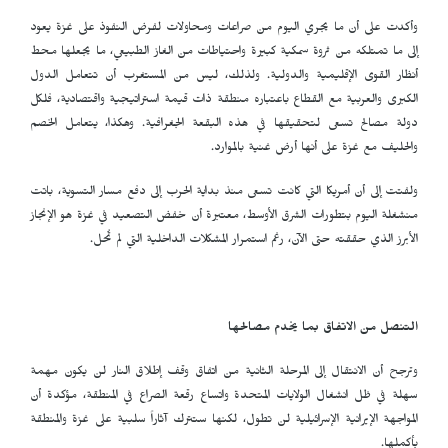
وأكدت على أن ما يجري اليوم من صراعات ومحاولات لفرض النفوذ على غزة يعود
إلى ما تمتلكه من ثروة سمكية كبيرة واحتياطات من الغاز الطبيعي، ما يجعلها محط
أنظار القوى الإقليمية والدولية. ولذلك، ليس من المستغرب أن تتعامل الدول
الكبرى والعربية مع القطاع باعتباره منطقة ذات قيمة استراتيجية واقتصادية، فلكل
دولة مصالح تسعى لتحقيقها في هذه البقعة الجغرافية. وهكذا، يتعامل الخصم
والحليف مع غزة على أنها أرض غنية بالموارد.
ولفتت إلى أن أمريكا التي كانت تسعى منذ بداية الحرب إلى دفع مسار التسوية، باتت
منشغلة اليوم بتطورات الشرق الأوسط، معتبرة أن خفض التصعيد في غزة هو الإنجاز
الأبرز الذي حققته حتى الآن، رغم استمرار المشكلات الداخلية التي لم تُحل.
التنصل من الاتفاق بما يخدم مصالحها
وترجح أن الانتقال إلى المرحلة الثانية من اتفاق وقف إطلاق النار لن يكون مهمة
سهلة في ظل انشغال الولايات المتحدة واتساع رقعة الصراع في المنطقة، مؤكدة أن
المواجهة الإيرانية الإسرائيلية لن تطول، لكنها ستترك آثاراً سلبية على غزة والمنطقة
بأكملها.