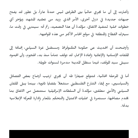
وأشارت إلى أن ما يجري حالياً بين الطرفين ليس حدثاً عابراً، بل تطور قد يفتح
جبهات جديدة في دول أخرى، الأمر الذي يزيد من تعقيد المشهد ويؤخر أي
خطوات عملية لتنفيذ الاتفاق، مؤكدةً أن هذا التصعيد، رغم أنه سينتهي في وقت ما،
سيترك القطاع والمنطقة في موقع الخاسر الأكبر من هذه المواجهة.
وأوضحت أن الحديث عن حكومة التكنوقراط ومستقبل غزة السياسي، إضافة إلى
الملفات الإنسانية والإغاثية وإعادة الإعمار، قد توقف تماماً منذ بدء الهجوم، وأن الجمود
سيبقى سيد الموقف، فيما ستظل المدينة مدمرة لسنوات طويلة.
أما في المرحلة الحالية، فتتوقع جيفارا طه أن يجري ترتيب أوضاع بعض الفصائل
والسياسيين، مع إبقاء الشارع الفلسطيني منشغلاً بقضايا ثانوية، بينما يبقى الملفان
السياسي والأمني مغلقين، مؤكدةً أن السلطات الإسرائيلية ستتنصل من الاتفاق بما
يخدم مصالحها، مستمرة في عمليات الاغتيال والتحكم بالمعابر وإدارة المعركة الإعلامية
بدقة.