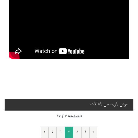
عرض المزيد من المقالات
الصفحة ٧ / ٦٧
‹
٥
٦
٧
٨
٩
›