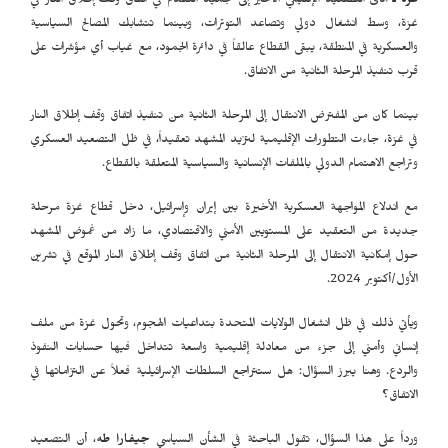
غزة ـ
أدى التصعيد الإقليمي الأخير إلى تجميد التقدم في اتفاق وقف إطلاق النار في
غزة، وسط انشغال دولي وتصاعد التوترات، وبينما تتشابك المصالح السياسية
والعسكرية في المنطقة، يبقى القطاع عالقاً في دائرة الجمود، مع غياب أي مؤشرات على
قرب تنفيذ المرحلة الثانية من الاتفاق.
بينما كان من المفترض الانتقال إلى المرحلة الثانية من تنفيذ اتفاق وقف إطلاق النار
في غزة، جاءت التطورات الإقليمية لتزيد المشهد تعقيداً، في ظل التصعيد العسكري
وتراجع الاهتمام الدولي بالملفات الإنسانية والسياسية المتعلقة بالقطاع.
مع اندلاع المواجهة العسكرية الأخيرة بين إيران وإسرائيل، دخل قطاع غزة مرحلة
جديدة من التعقيد على المستويين الأمني والاقتصادي، ما زاد من غموض المشهد
حول إمكانية الانتقال إلى المرحلة الثانية من اتفاق وقف إطلاق النار الموقع في تشرين
الأول/أكتوبر 2024.
ويأتي ذلك في ظل انشغال الولايات المتحدة بتداعيات الهجوم، وتحول غزة من ملف
إنساني وأمني إلى جزء من معادلة إقليمية واسعة تتداخل فيها حسابات النفوذ
والردع. وهنا يبرز السؤال: هل ستتراجع السلطات الإسرائيلية فعلاً عن التزاماتها في
الاتفاق؟
ورداً على هذا السؤال، تقول الباحثة في الشأن السياسي
جيفارا طه
، أن التصعيد