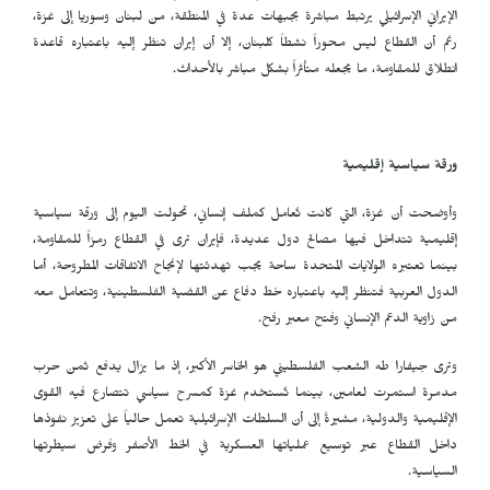
الإيراني الإسرائيلي يرتبط مباشرة بجبهات عدة في المنطقة، من لبنان وسوريا إلى غزة،
رغم أن القطاع ليس محوراً نشطاً كلبنان، إلا أن إيران تنظر إليه باعتباره قاعدة
انطلاق للمقاومة، ما يجعله متأثراً بشكل مباشر بالأحداث.
ورقة سياسية إقليمية
وأوضحت أن غزة، التي كانت تُعامل كملف إنساني، تحولت اليوم إلى ورقة سياسية
إقليمية تتداخل فيها مصالح دول عديدة، فإيران ترى في القطاع رمزاً للمقاومة،
بينما تعتبره الولايات المتحدة ساحة يجب تهدئتها لإنجاح الاتفاقات المطروحة، أما
الدول العربية فتنظر إليه باعتباره خط دفاع عن القضية الفلسطينية، وتتعامل معه
من زاوية الدعم الإنساني وفتح معبر رفح.
وترى جيفارا طه الشعب الفلسطيني هو الخاسر الأكبر، إذ ما يزال يدفع ثمن حرب
مدمرة استمرت لعامين، بينما تُستخدم غزة كمسرح سياسي تتصارع فيه القوى
الإقليمية والدولية، مشيرةً إلى أن السلطات الإسرائيلية تعمل حالياً على تعزيز نفوذها
داخل القطاع عبر توسيع عملياتها العسكرية في الخط الأصفر وفرض سيطرتها
السياسية.