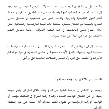
وأكدت على أن ما يجري اليوم من صراعات ومحاولات لفرض النفوذ على غزة يعود
إلى ما تمتلكه من ثروة سمكية كبيرة واحتياطات من الغاز الطبيعي، ما يجعلها محط
أنظار القوى الإقليمية والدولية. ولذلك، ليس من المستغرب أن تتعامل الدول
الكبرى والعربية مع القطاع باعتباره منطقة ذات قيمة استراتيجية واقتصادية، فلكل
دولة مصالح تسعى لتحقيقها في هذه البقعة الجغرافية. وهكذا، يتعامل الخصم
والحليف مع غزة على أنها أرض غنية بالموارد.
ولفتت إلى أن أمريكا التي كانت تسعى منذ بداية الحرب إلى دفع مسار التسوية، باتت
منشغلة اليوم بتطورات الشرق الأوسط، معتبرة أن خفض التصعيد في غزة هو الإنجاز
الأبرز الذي حققته حتى الآن، رغم استمرار المشكلات الداخلية التي لم تُحل.
التنصل من الاتفاق بما يخدم مصالحها
وترجح أن الانتقال إلى المرحلة الثانية من اتفاق وقف إطلاق النار لن يكون مهمة
سهلة في ظل انشغال الولايات المتحدة واتساع رقعة الصراع في المنطقة، مؤكدة أن
المواجهة الإيرانية الإسرائيلية لن تطول، لكنها ستترك آثاراً سلبية على غزة والمنطقة
بأكملها.