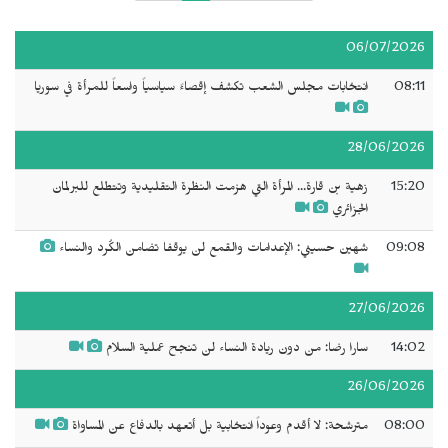
06/07/2026
08:11
انتخابات مجلس الشعب تكشف إقصاءً سياسياً واسعاً للمرأة في سوريا
28/06/2026
15:20
زهية بن قارة... المرأة التي هزمت النظرة التقليدية وتتطلع للبرلمان
الجزائري
09:08
شهين حسيني: الإعدامات والقمع لن يوقفا تضامن الكُرد والنساء
27/06/2026
14:02
سارا رضا: من دون ريادة النساء لن تنجح عملية السلام
26/06/2026
08:00
مترشحة: لا أقدم وعوداً انتخابية بل أتعهد بالدفاع عن المساواة