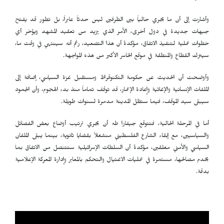
وأشارت إلى أن ما يجري حالياً بين الطرفين ليس حدثاً عابراً، بل تطور قد يفتح
جبهات جديدة في دول أخرى، الأمر الذي يزيد من تعقيد المشهد ويؤخر أي
خطوات عملية لتنفيذ الاتفاق، مؤكدةً أن هذا التصعيد، رغم أنه سينتهي في وقت ما،
سيترك القطاع والمنطقة في موقع الخاسر الأكبر من هذه المواجهة.
وأوضحت أن الحديث عن حكومة التكنوقراط ومستقبل غزة السياسي، إضافة إلى
الملفات الإنسانية والإغاثية وإعادة الإعمار، قد توقف تماماً منذ بدء الهجوم، وأن الجمود
سيبقى سيد الموقف، فيما ستظل المدينة مدمرة لسنوات طويلة.
أما في المرحلة الحالية، فتتوقع جيفارا طه أن يجري ترتيب أوضاع بعض الفصائل
والسياسيين، مع إبقاء الشارع الفلسطيني منشغلاً بقضايا ثانوية، بينما يبقى الملفان
السياسي والأمني مغلقين، مؤكدةً أن السلطات الإسرائيلية ستتنصل من الاتفاق بما
يخدم مصالحها، مستمرة في عمليات الاغتيال والتحكم بالمعابر وإدارة المعركة الإعلامية
بدقة.