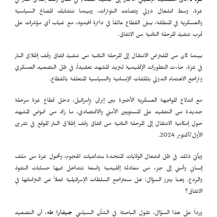
غزة ـ
أدى التصعيد الإقليمي الأخير إلى تجميد التقدم في اتفاق وقف إطلاق النار في
غزة، وسط انشغال دولي وتصاعد التوترات، وبينما تتشابك المصالح السياسية
والعسكرية في المنطقة، يبقى القطاع عالقاً في دائرة الجمود، مع غياب أي مؤشرات على
قرب تنفيذ المرحلة الثانية من الاتفاق.
بينما كان من المفترض الانتقال إلى المرحلة الثانية من تنفيذ اتفاق وقف إطلاق النار
في غزة، جاءت التطورات الإقليمية لتزيد المشهد تعقيداً، في ظل التصعيد العسكري
وتراجع الاهتمام الدولي بالملفات الإنسانية والسياسية المتعلقة بالقطاع.
مع اندلاع المواجهة العسكرية الأخيرة بين إيران وإسرائيل، دخل قطاع غزة مرحلة
جديدة من التعقيد على المستويين الأمني والاقتصادي، ما زاد من غموض المشهد
حول إمكانية الانتقال إلى المرحلة الثانية من اتفاق وقف إطلاق النار الموقع في تشرين
الأول/أكتوبر 2024.
ويأتي ذلك في ظل انشغال الولايات المتحدة بتداعيات الهجوم، وتحول غزة من ملف
إنساني وأمني إلى جزء من معادلة إقليمية واسعة تتداخل فيها حسابات النفوذ
والردع. وهنا يبرز السؤال: هل ستتراجع السلطات الإسرائيلية فعلاً عن التزاماتها في
الاتفاق؟
ورداً على هذا السؤال، تقول الباحثة في الشأن السياسي
جيفارا طه
، أن التصعيد