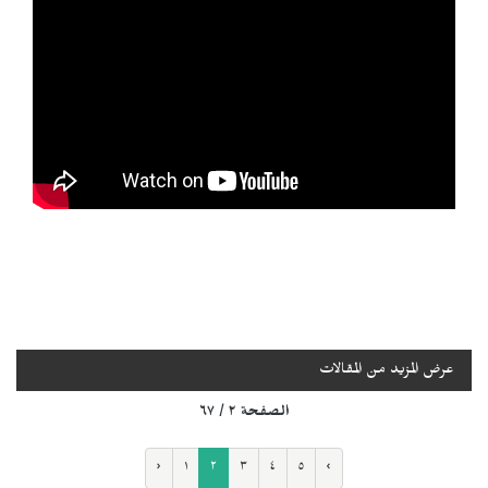
عرض المزيد من المقالات
الصفحة ٢ / ٦٧
‹
١
٢
٣
٤
٥
›