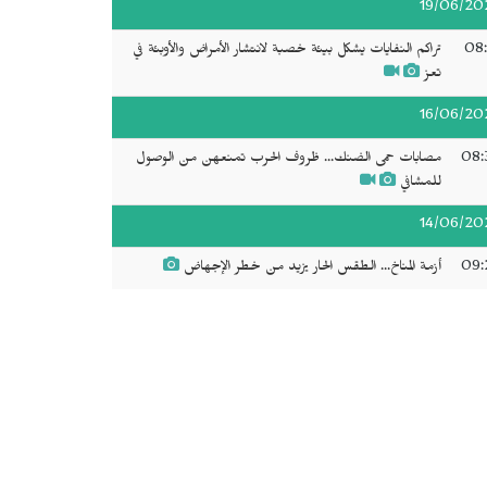
19/06/20
08:
تراكم النفايات يشكل بيئة خصبة لانتشار الأمراض والأوبئة في
تعز
16/06/20
08:
مصابات حمى الضنك... ظروف الحرب تمنعهن من الوصول
للمشافي
14/06/20
09:
أزمة المناخ... الطقس الحار يزيد من خطر الإجهاض