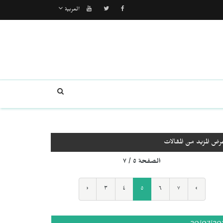
العربية
رض المزيد من المقالات
الصفحة ٥ / ٧
‹
٣
٤
٥
٦
٧
›