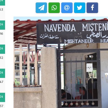
24
53
24
16
24
32
24
47
24
37