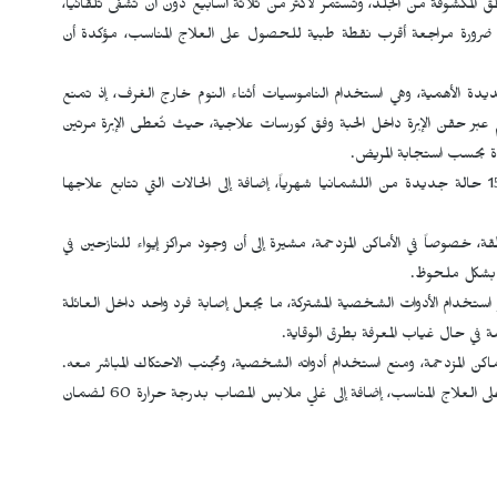
ق المكشوفة من الجلد، وتستمر لأكثر من ثلاثة أسابيع دون أن تشفى تلقائياً،
ى ضرورة مراجعة أقرب نقطة طبية للحصول على العلاج المناسب، مؤكدة أن
دة الأهمية، وهي استخدام الناموسيات أثناء النوم خارج الغرف، إذ تمنع
م عبر حقن الإبرة داخل الحبة وفق كورسات علاجية، حيث تُعطى الإبرة مرتين
ة بحسب استجابة المريض.
وبحسب إحصائيات مركز "مشتى النور" الصحي، يستقبل المركز 15 حالة جديدة من اللشمانيا شهرياً، إضافة إلى الحالات التي تتابع علاجها
، خصوصاً في الأماكن المزدحمة، مشيرة إلى أن وجود مراكز إيواء للنازحين في
ت بشكل ملحوظ.
و استخدام الأدوات الشخصية المشتركة، ما يجعل إصابة فرد واحد داخل العائلة
صة في حال غياب المعرفة بطرق الوقاية.
كن المزدحمة، ومنع استخدام أدواته الشخصية، وتجنب الاحتكاك المباشر معه.
كما تشدد على أهمية التوجه السريع إلى المراكز الطبية للحصول على العلاج المناسب، إضافة إلى غلي ملابس المصاب بدرجة حرارة 60 لضمان