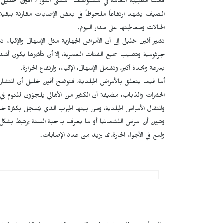
قالت الطبيبة العامة في مستوصف "مشتى النور"،
أفين خليل
،
الصيف يشهد ارتفاعاً ملحوظاً في بعض الإصابات مقارنة ببقية
الحالات ومعالجتها على مدار اليوم.
تشير أفين خليل إلى أن الأمراض الجهازية مثل الإسهال والإقيا
جرثومية وتصيب جميع الفئات العمرية، إلا أن تأثيرها يكون أشد 
بسرعة وبحدة أكبر، وتشمل الإسهال، الإقياء، وارتفاع الحرارة.
أما فيما يتعلق بالأمراض الجلدية، فتوضح أفين خليل أن انتشار
الحشرات والذباب، مضيفة أن الكثير من الأهالي يلجؤون للنوم ف
وانتقال الأمراض الجلدية، ومن بينها الجرب الذي يُسجل بكثرة خلا
وتبين أن مرض اللشمانيا أو ما يعرف بـ حبة السنة يرتبط بشكل
واسع في الأجواء الحارة، مما يزيد من عدد الإصابات.