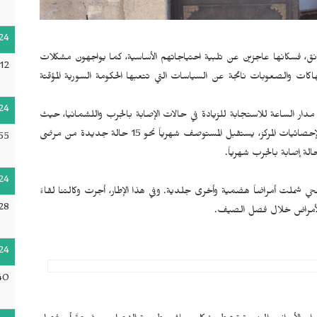
24
، فسكانها عاجزين عن تلبية احتياجاتهم الأساسية، كما يواجهون مشكلات
12
اكات والصعوبات ناتجة عن السياسات التي تتعبها الحكومة السورية المؤقتة
24
ر الساعة للاستجابة للزيادة في حالات الإصابة بالجرب واللشمانيا، حيث
يقدم خدمات المعالجة ويؤمن الأدوية مجاناً للمراجعين. ووفقاً لإحصائيات المركز، يستقبل المستوصف شهرياً نحو 15 حالة جديدة من مرضى
55
24
ي شملت أمراضاً هضمية وأخرى جلدية. وفي هذا الإطار، أجرت وكالتنا لقاءً
28
الأمراض خلال فصل الصيف.
24
40