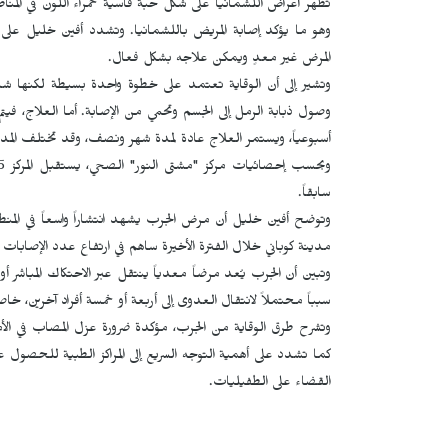
تظهر أعراض اللشمانيا على شكل حبة قاسية حمراء اللون في المناط
وهو ما يؤكد إصابة المريض باللشمانيا. وتشدد أفين خليل عل
المرض غير معدٍ ويمكن علاجه بشكل فعال.
وتشير إلى أن الوقاية تعتمد على خطوة واحدة بسيطة لكنها شدي
وصول ذبابة الرمل إلى الجسم وتحمي من الإصابة. أما العلاج، فيت
أسبوعياً، ويستمر العلاج عادة لمدة شهر ونصف، وقد تختلف المد
سابقاً.
وتوضح أفين خليل أن مرض الجرب يشهد انتشاراً واسعاً في المنطقة
مدينة كوباني خلال الفترة الأخيرة ساهم في ارتفاع عدد الإصابا
وتبين أن الجرب يُعد مرضاً معدياً ينتقل عبر الاحتكاك المباشر أ
سبباً محتملاً لانتقال العدوى إلى أربعة أو خمسة أفراد آخرين، خا
وتشرح طرق الوقاية من الجرب، مؤكدة ضرورة عزل المصاب في الأما
القضاء على الطفيليات.