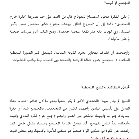
المجتمع أو قيمه".
لم تكن الفكرة مجرد استنساخ لنموذج قائم، بل كانت على حد تعبيرها "فكرة خارج
الصندوق" لافتةً إلى أن "المشروع انطلق بهدف مزدوج توفير متنفس صحي وآمن
للنساء، وفي الوقت ذاته نشر ثقافة صحية جديدة، وفتح الباب أمام ممارسات صحية
لم تكن مألوفة".
وأوضحت أن الهدف يتجاوز مجرد اللياقة البدنية، ليشمل كسر الصورة النمطية
السائدة في المجتمع وتعزيز ثقافة الرياضة والصحة بين النساء، بما يواكب التطورات.
تحدي التقاليد والصور النمطية
الطريق لم يكن سهلاً فالتحدي الأكبر لم يكن مادياً بقدر ما كان ثقافياً "عندما بدأنا
العمل على تأسيس النادي واجهتنا الكثير من التحديات، فالمجتمع ضد أي فكرة
جديدة، وهو ما واجهناه بالكثير من الصبر والوضوح ومع شرح فكرة النادي وقيمه
وأهدافه، بدأ الناس يفهمون أننا نعمل لخدمة المجتمع والنساء بشكل خاص، لقد
راهنت على فكرة أن تمكين المرأة صحياً هو تمكين للأسرة بأكملها، وهو منطق أثبت