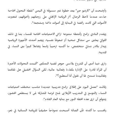
فعاليته في تغيير القناعات".
وأوضحت أن "كارديو جيم" يعد خطوة غير مسبوقة في اليمن "نقطة التحول الحاسمة
جاءت عندما لاحظ الرجال أثر الرياضة الإيجابي على زوجاتهم وأخواتهم، فتغيرت
الأصوات التي كانت رافضة في البداية إلى أصوات داعمة ومشجعة".
ويقدم النادي برامج وأنشطة متنوعة تراعي الاحتياجات الخاصة للنساء، بما في ذلك
اللواتي يعانين من مشاكل صحية أو ضغوطاً نفسية، ويضم أحدث الأجهزة الرياضية
ويدار بكادر نسائي متخصص، ما أكسبه ترحيباً واسعاً وتفاعلاً كبيراً بين النساء في
المدينة.
وترى دينا أمين أن المشروع يلامس جوهر قضية التمكين "أثبتت التحولات الأخيرة
أن المرأة قادرة على الإدارة بكفاءة وفعالية عالية، لكن السؤال الحقيقي هل ثقافتنا
وتقاليدنا تسمح لها أن تقول أنا أستطيع؟".
وقالت "نعمل اليوم على إطلاق برامج تدريبية جديدة تناسب مختلف احتياجات
النساء، والتوسع في التدريب الأونلاين لمنح فرصة المشاركة لمن لا يستطعن الحضور،
ونتوقع أن ترى هذه الخطة النور مع بداية العام القادم".
وبحسب ما أكدته فأن الصالة أصبحت نموذجاً حقيقياً للرياضة النسائية في تعز،