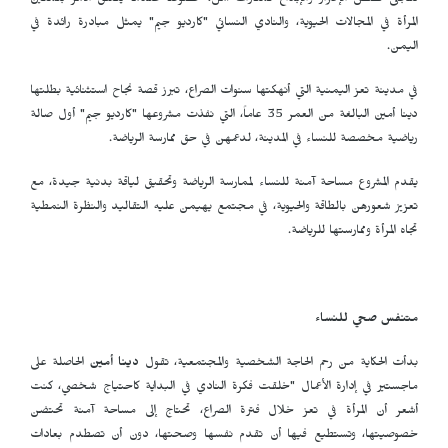
تتجلى قصص الإصرار والإبداع كمنارات أمل، خصوصاً عندما يتعلق الأمر بتمكين
المرأة في المجالات الحيوية، والنادي النسائي "كارديو جيم" يمثل مبادرة رائدة في
اليمن.
في مدينة تعز اليمنية التي أنهكتها سنوات الصراع، تبرز قصة نجاح استثنائية بطلتها
دينا أمين البالغة من العمر 35 عاماً، التي نفذت مشروعها "كارديو جيم" أول صالة
رياضية مخصصة للنساء في المدينة، لدعمهن في حق ممارسة الرياضة.
يقدم المشروع مساحة آمنة للنساء لممارسة الرياضة وتحقيق لياقة بدنية جيدة، مع
تعزيز شعورهن بالطاقة والحيوية، في مجتمع يهيمن عليه التقاليد والنظرة النمطية
تجاه المرأة وممارستها للرياضة.
متنفس صحي للنساء
بدأت الحكاية من رحم الحاجة الشخصية والمجتمعية، تقول
دينا أمين
الحاصلة على
ماجستير في إدارة الأعمال "خلقت فكرة النادي في البداية كاحتياج شخصي، كنت
أشعر أن المرأة في تعز خلال فترة الصراع، تحتاج إلى مساحة آمنة تحتضن
خصوصيتها، وتستطيع فيها أن تقدم نفسها وصحتها، دون أن تصطدم بعادات