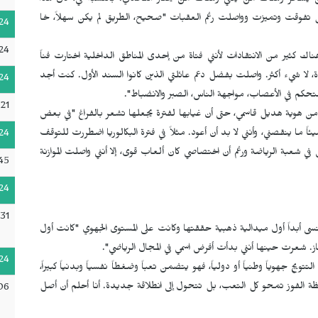
 يسخر وهناك من يثني وهناك من يختار التحدي. بالنسبة لي، كان هذا
بل تفوقت وتميزت وواصلت رغم العقبات "صحيح، الطريق لم يكن سهلاً، خا
24
24
 هناك كثير من الانتقادات لأنني فتاة من إحدى المناطق الداخلية اختارت فناً
ناءة، لا شيء أكثر. واصلت بفضل دعم عائلتي الذين كانوا السند الأول. كنت أجد
24
لتحكم في الأعصاب، مواجهة الناس، الصبر والانضباط".
21
من هوية هديل قاسمي، حتى أن غيابها لفترة يجعلها تشعر بالفراغ "في بعض
ً ما ينقصني، وأنني لا بد أن أعود. مثلاً في فترة البكالوريا اضطررت للتوقف
24
ي شعبة الرياضة ورغم أن اختصاصي كان ألعاب قوى، إلا أنني واصلت الموازنة
45
24
31
نسى أبداً أول ميدالية ذهبية حققتها وكانت على المستوى الجهوي "كانت أول
ز. شعرت حينها أنني بدأت أفرض اسمي في المجال الرياضي".
24
يج جهوياً وطنياً أو دولياً، فهو يتضمن تعباً وضغطاً نفسياً وبدنياً كبيراً،
الفوز تمحو كل التعب، بل تتحول إلى انطلاقة جديدة. أنا أحلم أن أصل
06