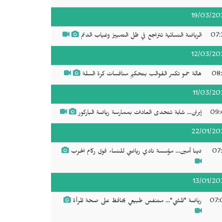
19/03/20
07:
الرياضة النسائية تتراجع في ظل التمييز وغياب الدعم
12/03/20
08:
هالة حمو تكسر القوالب بتحكيم منافسات كرة السلة
11/03/20
09:
إيران... شابة تتحدى العادات بممارسة رياضة الباركور
22/01/20
07:
دينا أمين... مؤسسة نادي رياضي للنساء فوق ركام الحرب
13/01/20
07:
رياضة "المشي"... متنفس طبيعي يحافظ على صحة المرأة