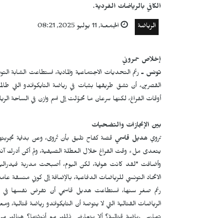
الكافي بالرياضات الفردية.
الرياضة
الجمعـة, 11 يوليو 2025, 08:21
إخلاص حمروني
تونس ـ
رغم التحديات الاجتماعية والمادية، استطاعت الشابة ا
القصرين، أن تشق طريقها بثبات في رياضة التايكواندو التي طالما
أوقات الفراغ، لكنها سرعان ما تحوّلت إلى اسم وازن في الساحة الريا
بين الإنجازات والتضحيات
تروي
هديل قاسمي
قصة كفاح تليق بأن تُروى، وعن بداية تجربته
يتعدى ملء وقت الفراغ خلال العطلة الصيفية، ولم أكن أدرك آنذاك
وأضافت "لقد كانت هواية، لكن اليوم، أصبحت مدربة فيدرالية وح
الاتحاد التونسي للرياضات الدفاعية، بالإضافة إلى كوني منسقة عامة
رغم صغر سنها، استطاعت هديل قاسمي أن تفرض نفسها في مجا
الرياضات القتالية التي لا يتوصة أن التايكواندو رياضة قتالية، وم