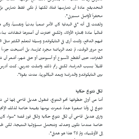
تمارس رياضة قتالية؟ ألا يتعارض ذلك مع أنوثتها؟ هناك من
التحديقع عادة أن تمارسها فتاة، لكنّها لم تكن فقط تمارس 
محفزاً لأواصل مسيرتي".
ولفتت إلى أنه "في البداية كان الأمر صعباً بدنياً ونفسياً، وكان
قتالياً عادة يختاره الأولاد، ولكنني اخترت أن أعتبرها انتقادات ب
فيهم الدافع، وكنت أرى في التايكواندو وسيلة لتعلم الكثير مثل ا
مع مرور الوقت، لم تعد الرياضة مجرد ممارسة، بل أصبحت جزءاً 
الفترات، حين أنقطع لأسبوع أو أسبوعين أو حتى شهر، أشعر أن شيئا
قليلاً بسبب الدراسة، لكنني رغم ذلك واصلت تدريبي. كنت أدرس ف
بين التايكواندو والدراسة وبعد البكالوريا، عدت بقوة".
لكل تتويج حكاية
أما عن أولى خطواتها نحو التتويج، فتقول هديل قاسمي إنها لن ت
تتويج لي وأنا صغيرة جداً، شعرت يومها بقيمة خاصة لذلك الإنجا
وترى هديل قاسمي أن لكل تتويج حكاية ولكل فوز قصة "سواء كان التتو
خاصة عندما تكون وحدك وتتحمل مسؤولية النتيجة، لكن لحظة 
إلى الأولمبياد، ولمَ لا؟ هذا هو هدفي".