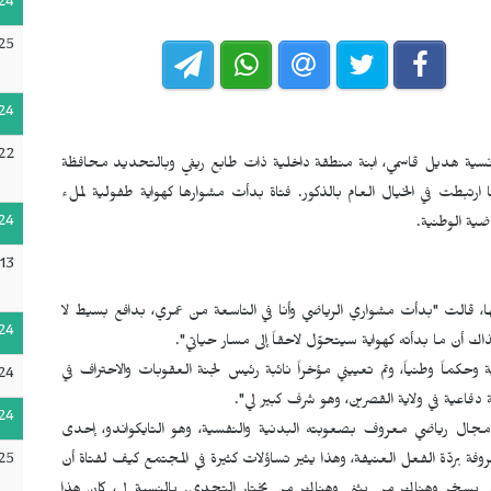
24
25
24
22
لتونسية هديل قاسمي، ابنة منطقة داخلية ذات طابع ريفي وبالتحديد محافظة
 ارتبطت في الخيال العام بالذكور. فتاة بدأت مشوارها كهواية طفولية لملء
24
ضية الوطنية.
13
ا، قالت "بدأت مشواري الرياضي وأنا في التاسعة من عمري، بدافع بسيط لا
24
 أن ما بدأته كهواية سيتحوّل لاحقاً إلى مسار حياتي".
كماً وطنياً، وتم تعييني مؤخراً نائبة رئيس لجنة العقوبات والاحتراف في
24
 دفاعية في ولاية القصرين، وهو شرف كبير لي".
24
ل رياضي معروف بصعوبته البدنية والنفسية، وهو التايكواندو، إحدى
25
عروفة بردّة الفعل العنيفة، وهذا يثير تساؤلات كثيرة في المجتمع كيف لفتاة أن