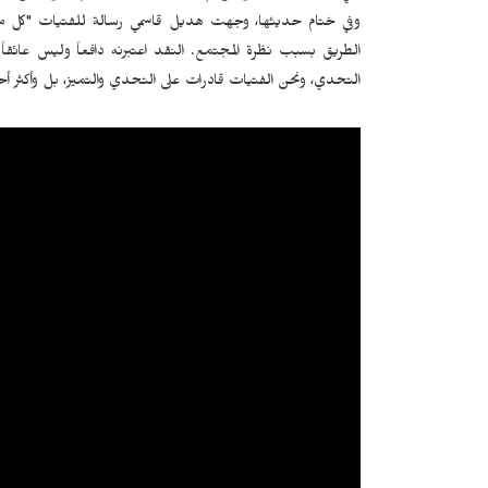
وفي ختام حديثها، وجهت هديل قاسمي رسالة للفتيات "كل ما 
الطريق بسبب نظرة المجتمع. النقد اعتبرنه دافعاً وليس عائقاً
التحدي، ونحن الفتيات قادرات على التحدي والتميز، بل وأكثر أحيا