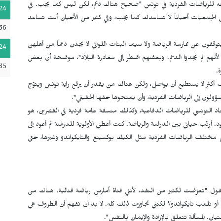
 الموجه للرياضات الفردية في تونس "صحيح هناك دعم، لكن ليس كما يجب. في
24
 الجمعيات أحياناً لا تساعدك كما يجب، وفي كثير من الأحيان أنت تساعد
36
وقفون عن ممارسة الرياضة ولا سيما البنات اللواتي لا يجدن دعماً من أهلهن
24
س، لأنهم لم يجدوا الدعم. وبعضهم اضطر إلى مغادرة البلاد"، موضحة أن بعض
35
.
ف أكثر لا يستطيع أن يواصل، ولكن هناك من يقدر أن يرفع راية تونس ويتوّج
ؤولون إلى الرياضات الفردية، وأن يمنحوها حقها الحقيقي".
تحاد التونسي للرياضات الدفاعية، وكذلك منسقة عامة فردية في القصرين، هو
أرتّب حياتي بين الدراسة والرياضة. كنت أعطي الأولوية للدراسة ثم أعود إلى
جمع مختلف الرياضات الفردية مثل الكيك بوكسينغ والتايكواندو وغيرها، حتى
 تقول "تعرّضت لكثير من النقد، لأنني فتاة أمارس رياضة قتالية. هناك من
 تلعب تايكواندو؟ لكنني تجاوزت ذلك كله. لا بد أن نفهم أن الظروف هي
ن. المسألة تتعلق بالإرادة والإيمان بالنفس".