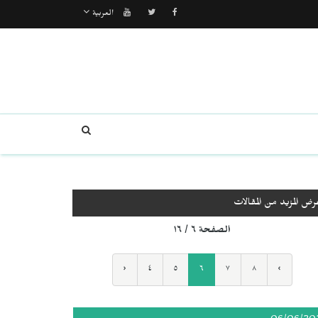
العربية
رض المزيد من المقالات
الصفحة ٦ / ١٦
‹
٤
٥
٦
٧
٨
›