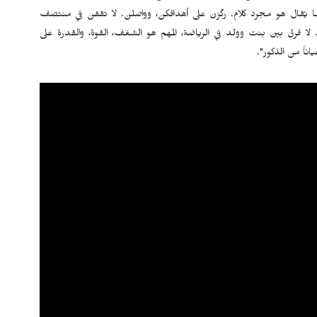
يُقال هو مجرد كلام. ركّزن على أهدافكن، وواصلن. لا تقفن في منتصف
. لا فرق بين بنت وولد في الرياضة، المهم هو الشغف، القوة، والقدرة على
ناً من الذكور".