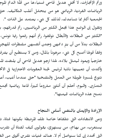
ورغم الإنجازات، لا تُخفي هديل قاسمي استياءها من قلّة الدعم
الرياضات الفردية، الرياضي هو من يتحمّل أغلب التكاليف. حتى
الجمعية أكثر مما تساعدك، لذلك كل شيء يعتمد على الذات ".
وتقول إن الوضع هذا يجعل الكثير من الرياضيين، رغم قدراتهم، يت
"الكثير من البطلات والأبطال توقفوا، رغم أنهم رفعوا راية تون
البطلات بدلاً من أن يتم دعمهن وجدن أنفسهن مضطرات للهجرة
وفقاً قولها أصبح كل شيء مرهوناً بالمال، ومن لا يستطيع أن يصر
خارجياً ويعود ليمثل بلاده، لهذا ترجو هديل قاسمي أن يلتفت المس
وأكدت أن تعيينها نائبة لرئيس لجنة العقوبات الاحترازية في الا
تتويج لمسيرة طويلة من العمل والتضحية "حتى عندما أغيب، أعود. 
التمارين. واليوم، أحلم أن أنشئ مشروعاً كبيراً، قاعة رياضية ت
نمنح هذه الرياضات قيمتها".
الإرادة والإيمان بالنفس أساس النجاح
وعن الانتقادات التي تتلقاها خاصة تلك المرتبطة بكونها فتاة،
يستغرب، من يهاجم، من يستهزئ، يقولون كيف لفتاة أن تضرب أو
التي تحدد إن كنا سنواصل أم لا. هناك فتيات تضربن أقوى من الفتيا