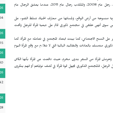
صدر لها اربع روايات وهي "سعوديات عام 2006، لعبة المرأة... رجل عام 2008، وللكذب رجال عام 2011، عندما يعشق الرجال عام
26
54
201، هي قصص إنسانية أنثوية منسوجة من أرض الواقع، ولمساتها من معارف الحياة، تسلط الضوء على
لهن سوى أنهن خلقن في مجتمع ذكوري قائم على تبعية المرأة للرجل وتحت
26
 النسج الاجتماعي، كما بينت ابتعاد المجتمع في تعامله مع المرأة، كما
05
 متمسك بالعادات والتقاليد البالية التي لا تتلاءم مع واقع المرأة اليوم
26
وحرمان المرأة من السفر بدون محرم، حيث دافعت عن المرأة بأنها الكائن
:30
الرجل، فالمجتمع الذكوري يجهل قوة المرأة في كشف نواياهم أو انهم ينكرون
26
42
26
28