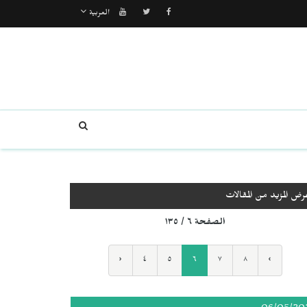
العربية
رض المزيد من المقالات
الصفحة ٦ / ١٣٥
‹
٤
٥
٦
٧
٨
›