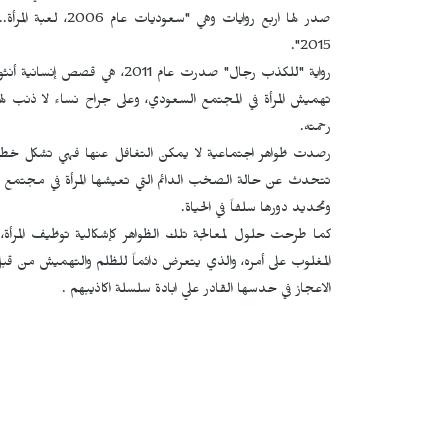
2015".
رواية "للكذب رجال" صدرت عام 1
تهميش المرأة في المجتمع السعودي، وعلى جراح نساء لا ذنب 
رحمته.
رصدت ظواهر اجتماعية لا يمكن التغافل عنها فهي تشكل خطر على
تتحدث عن حالة الصخب الدائم التي تعيشها المرأة في مجتمع ذكوري
وتحديد دورها سلفاً في الحياة.
كما طرحت حلول لمعالجة تلك الظواهر كإشكالية توظيف المرأة، 
المغلوب على أمره، والذي يتعرض دائماً للظلم والتهميش من قبل 
الاعجاز في حدسها القادر علي ابادة سلسلة اكاذيبهم .