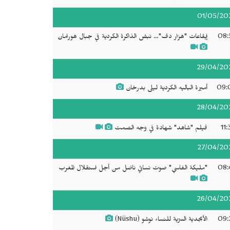
01/05/20
08:
إيقاعات "هزار دف"… نبض الذاكرة الكردية في جبال هورامان
29/04/20
09:
أميرة الباليه الكردية ليلى بدرخان
28/04/20
11
فيلم "شاهد" شهادة في وجه الصمت
27/04/20
08:
"مليكة الفاسي" صوت نسائي ناضل من أجل استقلال المغرب
26/04/20
09:
الأبجدية السرّية للنساء نوشو (Nüshu)