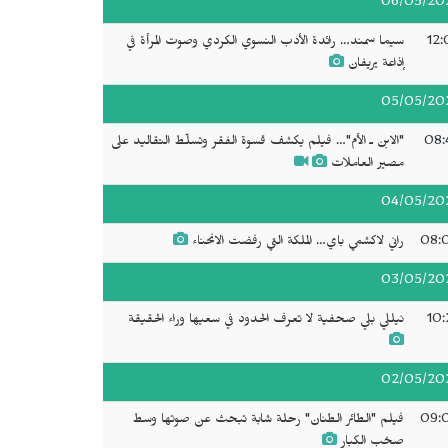
06/05/20
12:
سيما سمند… رائدة الأدب النسوي الكردي وصوت المرأة في
إذاعة يريفان
05/05/20
08:
"الابن ـ الأم"… فيلم يكشف قسوة الفقر وتسلّط التقاليد على
مصير العاملات
04/05/20
08:
راني لاكشمي باي… الملكة التي رفضت الانحناء
03/05/20
10:
نيللي بلي صحفية لا تعرف الحدود في سعيها وراء الحقيقة
02/05/20
09:
فيلم "الطائر الطنان" رحلة شابة تبحث عن صوتها وسط
صخب الكبار