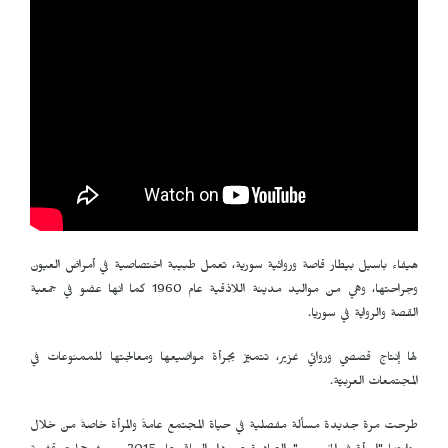
هيفاء باسيل بيطار قاصة وروائية سورية، تعمل طبيبة اختصاصية في أمراض العيون
وجراحتها، وهي من مواليد مدينة اللاذقية عام 1960 كما انها عضو في جمعية
القصة والرواية في سوريا.
لها إنتاج قصصي وروائي غزير، تتميّز بجرأة مواضيعها ومعالجتها للممنوعات في
المجتمعات العربيّة.
طرحت مرة جديدة مسألة مفصلية في حياة المجتمع عامةً والمرأة خاصةَ من خلال