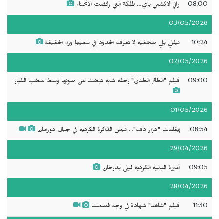
08:00
راني لاكشمي باي… الملكة التي رفضت الانحناء
03/05/2026
10:24
نيللي بلي صحفية لا تعرف الحدود في سعيها وراء الحقيقة
02/05/2026
09:00
فيلم "الطائر الطنان" رحلة شابة تبحث عن صوتها وسط صخب الكبار
01/05/2026
08:54
إيقاعات "هزار دف"… نبض الذاكرة الكردية في جبال هورامان
29/04/2026
09:05
أميرة الباليه الكردية ليلى بدرخان
28/04/2026
11:30
فيلم "شاهد" شهادة في وجه الصمت