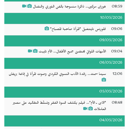
08:59
هوزان مزكين... ذاكرة منسوجة بالفن الثوري والنضال
10/05/2026
09:06
فلورنس نايتنغيل "المرأة صاحبة المصباح"
09/05/2026
09:04
الأمهات اللواتي يحتضنَّ جميع الأطفال… الأم تايبت
06/05/2026
12:06
سيما سمند… رائدة الأدب النسوي الكردي وصوت المرأة في إذاعة يريفان
05/05/2026
08:48
"الابن ـ الأم"… فيلم يكشف قسوة الفقر وتسلّط التقاليد على مصير
العاملات
04/05/2026