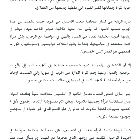
روايتها "امرأة في الخمسين"، الصادرة عن دار الساقي عام 2015، حيث حملت قضية
حرية المرأة ومعاناتها لكسر القيود التي تكبّلها وتمنعها من الانطلاق.
تسرد الرواية على لسان صحافية بلغت الخمسين من عمرها، حيث تكلمت عن عدة
تجارب نفسية قاسية، قد يكون جزء منها طلاقها، تعرض الكاتبة هيفاء بيطار في
روايتها تجارب مختلفة لعدد من النساء وكأنهن في مواجهة مع الرجال، ولكل امرأة
قصة مختلفة في مواجهتها، وهذا ما يظهر اختلاف هواجسهن وطموحاتهن، فكل ما
يجمعهن هو العمر "سن الخمسين".
إلا أن الكاتبة في روايتها لا تسرد شخصيات خيالية بل اقتربت فيها إلى واقع له
مرجعية واقعية، ومنها وضع المرأة المتأثرة من الحرب في سوريا والتي اكتسبت اوجاعاً
من جراء أحداث لم تخترها أدت في النهاية إلى حالات كبت نفسي ملحوظ.
ومن خلال قصص النساء، تدخل الكاتبة إلى أحاسيس متناقضة حيناً وعاصفة أحياناً،
فبين استقلالية المرأة وحنينها للأمومة، وتعلق الأم بمسؤولية أولادها، وطموح لأفق لم
تحققها بسهولة، لكنها حكايات قد تدلو في دلو الظلم الذي لحق بالمرأة في مجتمع
وموسوم بصيغة ذكورية.
تبدأ الرواية بقصة امرأة بلغت في الخمسين، وهي صحافية ومثقّفة وموظّفة في
الجريدة الرسمية، طُلِّقت من زوجها، الذي هجرها مع ابنهما ولم يسأل عنه، بعد