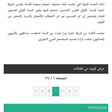
ذلك التقت فابيولا التي عاشت قصة مشابهة، لتوحّد بينهما المأساة، تؤسس فابيولا
جمعية للنساء اللواتي تجاوزن الخمسين، لتنضمّ إليها بعض النساء اللواتي اتعبتهن
الحياة، يكتشفن أنّ عمر الخمسين هو عمر الانعطاف والانعتاق والذروة والتحرّر من
الأوهام.
جعلت الكاتبة من الرواية عملية بوح لعدد من النساء اختلفت مشاكلهن وتجاربهن
وأهدافهن، لتقدم قراءة نفسية للمجتمع العربي الذكوري.
عرض المزيد من المقالات
الصفحة ٦ / ١٣٥
‹
٤
٥
٦
٧
٨
›
11/05/2026