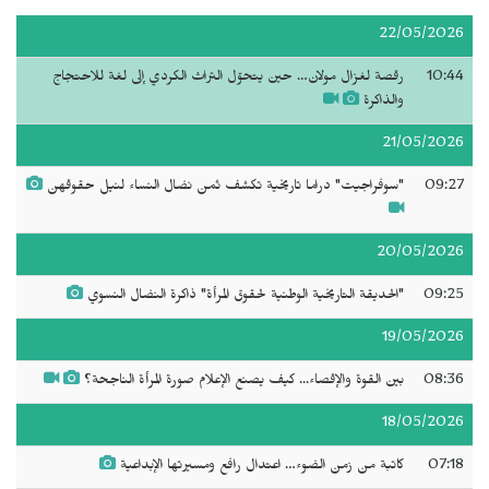
22/05/2026
10:44
رقصة لغزال مولان… حين يتحوّل التراث الكردي إلى لغة للاحتجاج
والذاكرة
21/05/2026
09:27
"سوفراجيت" دراما تاريخية تكشف ثمن نضال النساء لنيل حقوقهن
20/05/2026
09:25
"الحديقة التاريخية الوطنية لحقوق المرأة" ذاكرة النضال النسوي
19/05/2026
08:36
بين القوة والإقصاء... كيف يصنع الإعلام صورة المرأة الناجحة؟
18/05/2026
07:18
كاتبة من زمن الضوء… اعتدال رافع ومسيرتها الإبداعية