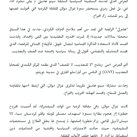
العرض الذي قدمته السجينة السياسية السابقة مينو هاميلي لم يكن مجرد أداء
فني، بل فعل رمزي يستحضر سيرة غزال مولان المقاتلة الكردية التي تحولت قصتها
إلى رمز للثبات رغم الجراح.
"هلبرکي" الرقصة التي تُعد من أهم ملامح التراث الكردي، جاءت في هذا السياق
محمّلة بدلالات جديدة؛ إذ كسرت الحدود التقليدية بين الفن والحداد، وقدّمت
الجسد كأداة لاستعادة الذاكرة الجماعية لنضال طويل. فالإيقاع الجماعي للرقصة، الذي
يجسد التماسك والتضامن، تحوّل إلى رسالة سياسية واضحة ضد العنف والتعذيب.
أقيم العرض ضمن برنامج "لا للتعذيب، لا للعنف" الذي نظمه المركز الكندي لضحايا
التعذيب (
CCVT
) في الثامن من أيار/مايو الجاري في مدينة تورنتو.
وجاءت مشاركة مينو هاميلي تكريماً لذكرى غزال مولان، التي ارتبط اسمها بالمقاومة
والعمل المسلح، وبجسد أنهكته الحروب والجراح.
كانت غزال مولان، وهي مقاتلة كردية من قوات البيشمركة، قد أُصيبت بجروح
خطيرة إثر هجوم بطائرة مسيّرة استهدف معسكر كومله بإقليم كردستان مساء 15
نيسان/أبريل الماضي. ورغم خطورة إصابتها، لم يُسمح لها بتلقي العلاج في مستشفيات
السليمانية، حيث حالت الاعتبارات السياسية والخشية من التداعيات دون
استقبالها، ما أدى إلى وفاتها خلف الأبواب المغلقة.