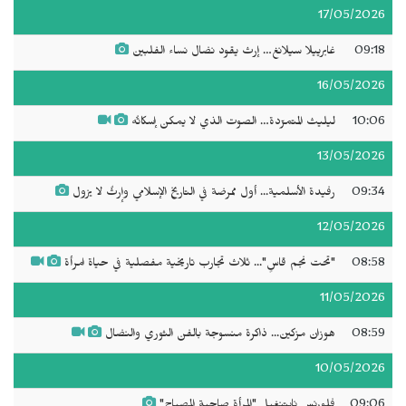
17/05/2026
09:18
غابرييلا سيلانغ… إرث يقود نضال نساء الفلبين
16/05/2026
10:06
ليليث المتمرّدة… الصوت الذي لا يمكن إسكاتُه
13/05/2026
09:34
رفيدة الأسلمية... أول ممرضة في التاريخ الإسلامي وإرثٌ لا يزول
12/05/2026
08:58
"تحت نجم قاسٍ"... ثلاث تجارب تاريخية مفصلية في حياة امرأة
11/05/2026
08:59
هوزان مزكين... ذاكرة منسوجة بالفن الثوري والنضال
10/05/2026
09:06
فلورنس نايتنغيل "المرأة صاحبة المصباح"