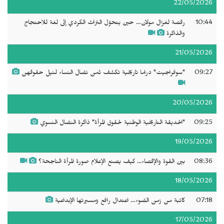
22/05/2026
10:44
رقصة لغزال مولان… حين يتحوّل التراث الكردي إلى لغة للاحتجاج
والذاكرة
21/05/2026
09:27
"سوفراجيت" دراما تاريخية تكشف ثمن نضال النساء لنيل حقوقهن
20/05/2026
09:25
"الحديقة التاريخية الوطنية لحقوق المرأة" ذاكرة النضال النسوي
19/05/2026
08:36
بين القوة والإقصاء... كيف يصنع الإعلام صورة المرأة الناجحة؟
18/05/2026
07:18
كاتبة من زمن الضوء… اعتدال رافع ومسيرتها الإبداعية
17/05/2026