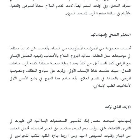
معركة الخندق. وفي أوقات السلم أيضاً، كانت تُقدم العلاج مجاناً للمرضى والفقراء
والأيتام في عيادة صغيرة قرب المسجد النبوي.
التعليم الصحي وإسهاماتها
أسست مجموعة من الممرضات المتطوعات من النساء، وقدمت لهن تدريباً منظماً
في موضوعات مثل النظافة، معالجة الجروح، العلاج بالأعشاب، وكيفية التعامل الإنساني
مع المرضى. كما كانت أول من أنشأ وحدة رعاية صحية متنقلة تُقدم قرب ساحات
القتال، حيث نظمت نقاط الإسعاف الأولي. وركزت على مبادئ النظافة، وخصوصية
المريض، والعدالة في تقديم العلاج. وقد ساهم هذا النهج في وضع الأسس الأولى
لأخلاقيات الطب الإسلامي.
الإرث الذي تركته
إسهاماتها أصبحت مصدر إلهام لتأسيس المستشفيات الإسلامية التي ظهرت في
القرون اللاحقة، والتي عرفت باسم البيمارستانات. وفي العصر الحديث، تحمل العديد
من الجوائز وكليات التمريض اسمها. ومن أبرزها جائزة الكلية الملكية للجراحين في