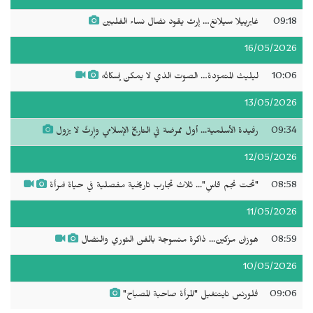
09:18
غابرييلا سيلانغ… إرث يقود نضال نساء الفلبين
16/05/2026
10:06
ليليث المتمرّدة… الصوت الذي لا يمكن إسكاتُه
13/05/2026
09:34
رفيدة الأسلمية... أول ممرضة في التاريخ الإسلامي وإرثٌ لا يزول
12/05/2026
08:58
"تحت نجم قاسٍ"... ثلاث تجارب تاريخية مفصلية في حياة امرأة
11/05/2026
08:59
هوزان مزكين... ذاكرة منسوجة بالفن الثوري والنضال
10/05/2026
09:06
فلورنس نايتنغيل "المرأة صاحبة المصباح"