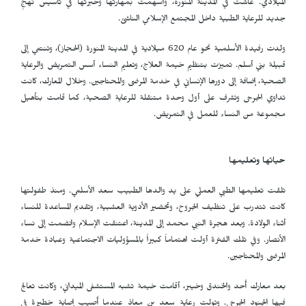
الميلادي. عاشت في المدينة المنورة، وأسهمت بمهارتها وخبرتها في تأسيس نهجٍ
جديد للرعاية الطبية داخل المجتمع الإسلامي الناشئ.
ولدت رفيدة الأسلمية نحو عام 620 ميلادية في المدينة المنورة (الحجاز)، وتنتمي إلى
قبيلة بني أسلم. تميزت بتنظيم خيمة العلاج، وتعليم النساء أسس التمريض والرعاية
الصحية، إضافة إلى دورها الإنساني في خدمة المرضى والمحتاجين. وخلال المعارك، كانت
تداوي الجرحى وتشرف على أول وحدة متنقلة للرعاية الصحية، كما قامت بتأهيل
مجموعة من النساء للعمل في التمريض.
حياتها وتعليمها
تلقت تعليمها الطبي العملي على يد والدها الطبيب سعد الأسلمي. ومنذ طفولتها
كانت تتدرب على تنظيف الجروح، وتحضير الأدوية العشبية، وتقديم المساعدة للنساء
أثناء الولادة. وبعد هجرة النبي محمد إلى المدينة، اعتنقت الإسلام وانضمت إلى نساء
الأنصار. وفي تلك الفترة أولت اهتماماً كبيراً بالمسؤوليات الاجتماعية وعبادة خدمة
المرضى والمحتاجين.
بعد معارك أُحد والخندق وخيبر، أقامت خيمة تشبه المستشفى الميداني، وكانت تعالج
فيها الجنود الجرحى. وتولت رعاية سعد بن معاذ عندما أُصيب إصابة خطيرة في