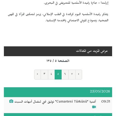
إيرلندا - جائزة رفيدة الأسلمية للتمريض في البحرين.
وتذكر رفيدة الأسلمية اليوم كرائدة في الطب الإسلامي، ورمز لتمكين المرأة في المهن
الصحية، ونموذج للوعي الاجتماعي والخدمة الإنسانية.
عرض المزيد من المقالات
الصفحة ٥ / ١٣٥
‹
٣
٤
٥
٦
٧
›
23/05/2026
09:31
أغنية "Cumartesi Türküsü" توثيق فني لنضال أمهات السبت