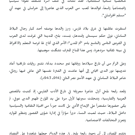
شخصية نسائية استثنائية، فقد نشأت في كنف أسرة تمتلك نفوذاً سياسياً
واجتماعياً واسعاً، فوالدها كعب من العرب الذين هاجروا إلى خراسان في عهد أبي
"مسلم الخراساني".
استقرت عائلتها في شرق بلاد فارس، وبرز والدها بوصفه أحد كبار رجال البلاط
الساماني، تولى حكم سيستان وقندهار، بُست، بلخ، المدينة التي عُرفت لدى العرب
في القرنين الثامن والتاسع باسم "أمّ المدن"؛ الأمر الذي أتاح لها فرصة التعلم والانخراط
في بيئة ثقافية مزدهرة، ومن هذا المناخ المترف تشكّلت موهبتها.
وعلى الرغم من أن تاريخ ميلادها ووفاتها غير محدد بدقة، تشير روايات تاريخية أعاد
تدوينها نور الدين الجامي إلى أنها عاشت في الفترة نفسها التي عاش فيها رودكي،
شاعر البلاط الساماني في عهد الأمير نصر الثاني (914ـ 943م).
وتُعد رابعة بلخي أول شاعرة معروفة في تاريخ الأدب الفارسي، إذ كتبت باللغتين
العربية والفارسية، وسُجلت سيرتها لأول مرة على يد المؤرخ ظهير الدين عوفي، لم
يكن حضورها مقتصراً على الإبداع الأدبي بل كانت جزءاً من الحياة الثقافية والسياسية
داخل البلاط، حيث لعبت النساء دوراً مؤثراً في إدارة شؤون القصور وتنظيم الموارد
وتعزيز التحالفات الاجتماعية.
وتشير المصادر إلى أن وجود رابعة بلخي في هذه الدوائر جعلها شاهدة على اقتصاد