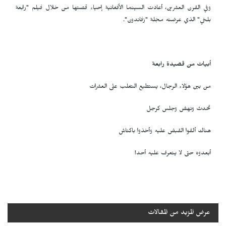
وفي القرن العشرين، أعادت السينما الأفغانية إحياء قصتها من خلال فيلم "رابعة
بلخي" الذي عرضته مجلة "زفاندون".
أبيات من قصيدة رابعة
من بين هؤلاء الرجال، يستطيع التغلب على العشرات
تحدث ونهض وجلس كرجل
هناك ألقوا القبض عليه وأخذوا باكتاش
أبعدوه حتى لا يتعرف عليه أحد!
عرض المزيد من المقالات