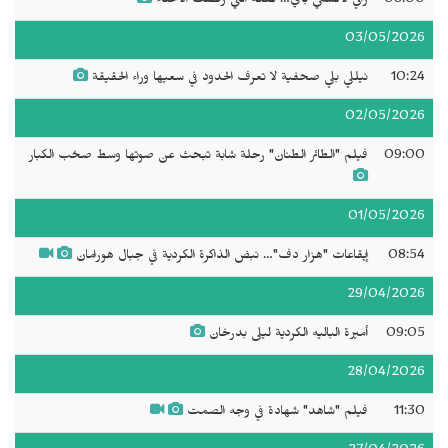
08:00
راني لاكشمي باي… الملكة التي رفضت الانحناء
03/05/2026
10:24
نيللي بلي صحفية لا تعرف الحدود في سعيها وراء الحقيقة
02/05/2026
09:00
فيلم "الطائر الطنان" رحلة شابة تبحث عن صوتها وسط صخب الكبار
01/05/2026
08:54
إيقاعات "هزار دف"… نبض الذاكرة الكردية في جبال هورامان
29/04/2026
09:05
أميرة الباليه الكردية ليلى بدرخان
28/04/2026
11:30
فيلم "شاهد" شهادة في وجه الصمت