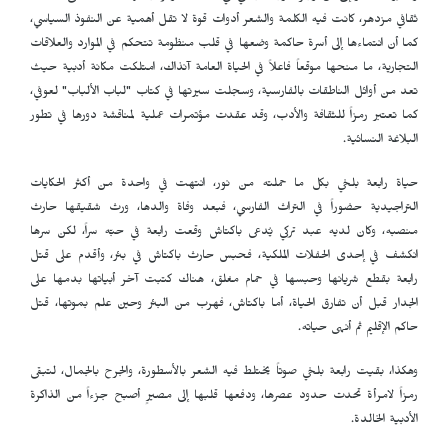
ثقافي مزدهر، كانت فيه الكلمة والشعر أدوات قوة لا تقل أهمية عن النفوذ السياسي،
كما أن انتماءها إلى أسرة حاكمة وضعها في قلب منظومة تتحكم في الموارد والعلاقات
التجارية، ما منحها موقعاً فاعلاً في الحياة العامة آنذاك، امتلكت مكانة أدبية حيث
تعد من أوائل الناطقات بالفارسية، وسجلت سيرتها في كتاب "لباب الألباب" لعوفي،
كما تعتبر رمزاً للثقافة والأدب، وقد عقدت مؤتمرات عملية لمناقشة دورها في تطور
البلاغة النسائية.
حياة رابعة بلخي بكل ما حملته من نور، انتهت في واحدة من أكثر الحكايات
التراجيدية حضوراً في التراث الفارسي، فبعد وفاة والدها، ورث شقيقها حارث
منصبه، وكان لديه عبد تركي يُدعى باكتاش وقعت رابعة في حبّه سراً، لكن سرها
انكشف في إحدى الحفلات الملكية، فحبس حارث باكتاش في بئر، وأقدم على قتل
رابعة بقطع شريانها وحبسها في حمام مغلق، هناك كتبت آخر أبياتها بدمها على
الجدار قبل أن تفارق الحياة، أما باكتاش، فهرب من البئر وحين علم بموتها، قتل
حاكم الإقليم ثم أنهى حياته.
وهكذا، بقيت رابعة بلخي صوتاً يختلط فيه الشعر بالأسطورة، والجرح بالجمال، لتبقى
رمزاً لامرأة تحدت حدود عصرها، ودفعها قلبها إلى مصيرٍ أصبح جزءاً من الذاكرة
الأدبية الخالدة.