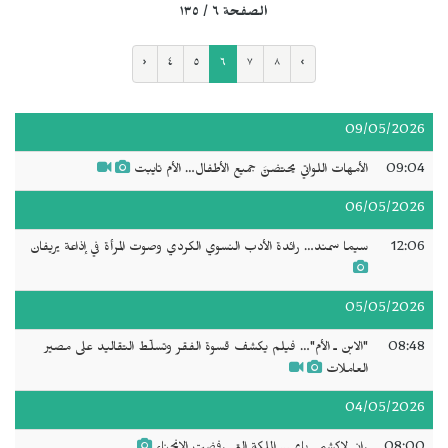
الصفحة ٦ / ١٣٥
‹
٤
٥
٦
٧
٨
›
09/05/2026
09:04
الأمهات اللواتي يحتضنَّ جميع الأطفال… الأم تايبت
06/05/2026
12:06
سيما سمند… رائدة الأدب النسوي الكردي وصوت المرأة في إذاعة يريفان
05/05/2026
08:48
"الابن ـ الأم"… فيلم يكشف قسوة الفقر وتسلّط التقاليد على مصير
العاملات
04/05/2026